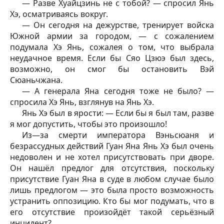
— Разве Хуайцзинь не с тобой? — спросил Янь
Хэ, осматриваясь вокруг.
— Он сегодня на дежурстве, тренирует войска
Южной армии за городом, — с сожалением
подумала Хэ Янь, сожалея о том, что выбрала
неудачное время. Если бы Сяо Цзюэ был здесь,
возможно, он смог бы остановить Вэй
Сюаньчжана.
— А генерала Яна сегодня тоже не было? —
спросила Хэ Янь, взглянув на Янь Хэ.
Янь Хэ был в ярости: — Если бы я был там, разве
я мог допустить, чтобы это произошло!
Из—за смерти императора Вэньсюаня и
безрассудных действий Гуан Яна Янь Хэ был очень
недоволен и не хотел присутствовать при дворе.
Он нашёл предлог для отсутствия, поскольку
присутствие Гуан Яна в суде в любом случае было
лишь предлогом — это была просто возможность
устранить оппозицию. Кто бы мог подумать, что в
его отсутствие произойдёт такой серьёзный
инцидент?