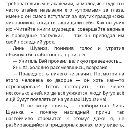
требовательным в академии, и молодые студенты
часто втайне называли его «упрямым» за глаза,
именно он смело вступался за других гражданских
чиновников, когда те защищали себя. Как он учил
их: «Читайте книги мудрецов, совершайте верные
и праведные поступки», — так он преподал им
свой последний урок.
Линь Шуанхэ, понизив голос и утратив
обычную беззаботность, произнёс:
— Учитель Вэй проявил великую праведность…
Янь Хэ, холодно рассмеявшись, возразил:
— Праведность ничего не значит. Посмотри на
этого человека во дворце — он хоть как—то
отреагировал? Готов поспорить, что через
несколько дней, когда всё уляжется, люди Вутуо всё
ещё будут появляться на улицах Шуоцзина!
— Я не могу понять, – пробормотал Линь
Шуанхэ, – почему наследный принц так
настойчиво стремится к этому? Даже я, не
разбирающийся в придворных делах, могу видеть,