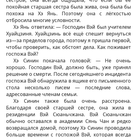
сестрой, она всегда ощущала, что если бы её
покойная старшая сестра была жива, она была бы
похожа на Хэ Янь. Поэтому она с лёгкостью
отбросила многие условности.
Хэ Янь ответила: — Господин Вэй был учителем
Хуайцзиня. Хуайцзинь всё ещё спешит вернуться
из—за пределов города, поэтому я пришла первой,
чтобы проверить, как обстоят дела. Как поживает
госпожа Вэй?
Хэ Синин покачала головой: — Не очень
хорошо. Господин Вэй, должно быть, уже принял
решение о смерти. После сегодняшнего инцидента
госпожа Вэй обнаружила в ящике его письменного
стола несколько писем — последние слова,
адресованные членам семьи.
Хэ Синин также была очень расстроена.
Благодаря своей старшей сестре, она жила в
резиденции Вэй Сюаньчжана. Вэй Сюаньчжан
обычно оставался в академии Сянь Чан и редко
возвращался домой, поэтому Хэ Синин проводила
больше времени с госпожой Вэй, которая всегда