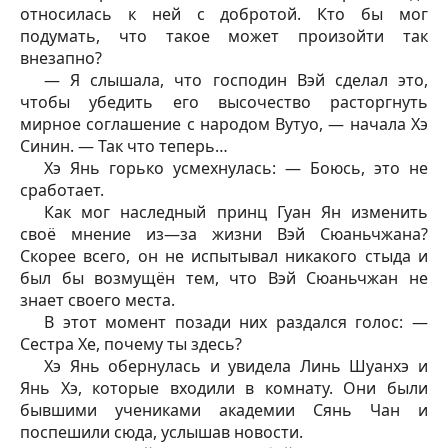
относилась к ней с добротой. Кто бы мог
подумать, что такое может произойти так
внезапно?
— Я слышала, что господин Вэй сделал это,
чтобы убедить его высочество расторгнуть
мирное соглашение с народом Вутуо, — начала Хэ
Синин. — Так что теперь…
Хэ Янь горько усмехнулась: — Боюсь, это не
сработает.
Как мог наследный принц Гуан Ян изменить
своё мнение из—за жизни Вэй Сюаньчжана?
Скорее всего, он не испытывал никакого стыда и
был бы возмущён тем, что Вэй Сюаньчжан не
знает своего места.
В этот момент позади них раздался голос: —
Сестра Хе, почему ты здесь?
Хэ Янь обернулась и увидела Линь Шуанхэ и
Янь Хэ, которые входили в комнату. Они были
бывшими учениками академии Сянь Чан и
поспешили сюда, услышав новости.