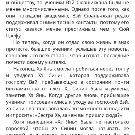
и обществу, то ученики Вэй Сюаньчжана были не
менее многочисленными. Однако после того, как
они покидали академию, Вэй Сюаньчжан редко
поддерживал с ними тесные контакты, поэтому его
статус казался менее престижным, чем у Сюй
Цзефу
.
Но теперь, когда он отдал свою жизнь в знак
протеста, бывшие ученики, услышав эту новость,
собрались со всех сторон, чтобы отдать последние
почести своему учителю.
Наконец, Хэ Янь смогла пробиться через толпу
и увидела Хэ Синин, которая поддерживала
госпожу Вэй, пребывающую в состоянии почти
беспамятства от слез. Хэ Синин была изумлена,
заметив Хэ Янь. Когда другие вновь прибывшие
ученики присоединились к уходу за госпожой Вэй,
Хэ Синин воспользовалась возможностью подойти
и спросить: «Сестра Хэ, зачем вы пришли сюда?»
Хотя нынешняя «Хэ Янь» была не настолько
взрослой, чтобы Хэ Синин могла называть её