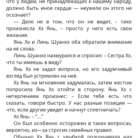
что у людей, не принадлежащих к нашему народу,
должно быть иное сердце — неужели он этого не
осознает?
— Дело не в том, что он не видит, – тихо
произнесла Хэ Янь, – просто у него есть свои
желания.
Янь Хэ и Линь Шуанхэ оба обратили внимание
на её слова.
Линь Шуанхэ нахмурился и спросил: – Сестра Хэ,
что ты имеешь в виду?
Янь Хэ не задал вопроса, но его задумчивый
взгляд был устремлен на неё.
Хэ Янь на мгновение задумалась, затем жестом
попросила Янь Хэ отойти в сторону. Янь Хэ с
нетерпением произнес: – Если тебе есть что
сказать, говори быстро. У нас разные позиции —
что, если другие увидят и начнут сплетничать?
Хэ Янь: – “…”
Он был особенно осторожен в таких вопросах,
вероятно, из—за строгих семейных правил.
Обычно Хэ Янь с улыбкой подшучивала над