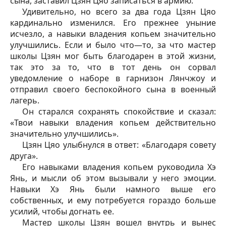
сына, заставил Цзян Цяо записаться в армию.
Удивительно, но всего за два года Цзян Цяо
кардинально изменился. Его прежнее уныние
исчезло, а навыки владения копьем значительно
улучшились. Если и было что—то, за что мастер
школы Цзян мог быть благодарен в этой жизни,
так это за то, что в тот день он сорвал
уведомление о наборе в гарнизон Лянчжоу и
отправил своего беспокойного сына в военный
лагерь.
Он старался сохранять спокойствие и сказал:
«Твои навыки владения копьем действительно
значительно улучшились».
Цзян Цяо улыбнулся в ответ: «Благодаря совету
друга».
Его навыками владения копьем руководила Хэ
Янь, и мысли об этом вызывали у него эмоции.
Навыки Хэ Янь были намного выше его
собственных, и ему потребуется гораздо больше
усилий, чтобы догнать ее.
Мастер школы Цзян вошел внутрь и вынес