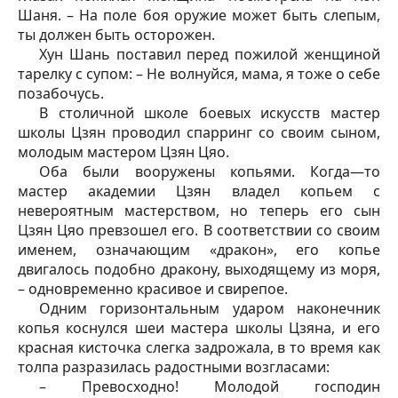
Шаня. – На поле боя оружие может быть слепым,
ты должен быть осторожен.
Хун Шань поставил перед пожилой женщиной
тарелку с супом: – Не волнуйся, мама, я тоже о себе
позабочусь.
В столичной школе боевых искусств мастер
школы Цзян проводил спарринг со своим сыном,
молодым мастером Цзян Цяо.
Оба были вооружены копьями. Когда—то
мастер академии Цзян владел копьем с
невероятным мастерством, но теперь его сын
Цзян Цяо превзошел его. В соответствии со своим
именем, означающим «дракон», его копье
двигалось подобно дракону, выходящему из моря,
– одновременно красивое и свирепое.
Одним горизонтальным ударом наконечник
копья коснулся шеи мастера школы Цзяна, и его
красная кисточка слегка задрожала, в то время как
толпа разразилась радостными возгласами:
– Превосходно! Молодой господин