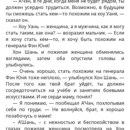
— А’Чэн, в те дни, когда меня не будет рядом, ты
должен усердно трудиться. Возможно, в будущем
ты сможешь стать кем—то похожим на хоу Уаня, —
сказал он.
— Хоу Уань — женщина, а я мужчина, как я могу
стать таким, как она? — возразил мальчик. — Если
я хочу стать кем—то, я хочу быть похожим на
генерала Фэн Юня!
Хон Шань и пожилая женщина обменялись
взглядами, затем оба опустили головы и
улыбнулись.
— Очень хорошо, стать похожим на генерала
Фэн Юня тоже неплохо, — улыбнулся Хон Шань. —
После того как твой брат уйдёт, ты должен
сосредоточиться на учёбе и занятиях боевыми
искусствами. И не серди маму, понял?
— Я понимаю, — пообещал А’Чэн, похлопывая
себя по груди. — Не волнуйся, брат, я хорошо
позабочусь о маме!
– А’Шань, – с нежностью и беспокойством в
глазах пожилая женщина посмотрела на Хон