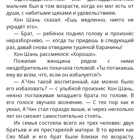
мальчик был в том возрасте, когда он мог есть от
души, с набитыми щеками и удовольствием.
Хон Шань сказал: «Ешь медленно, никто не
украдёт это».
— Брат, — ребёнок поднял голову и произнёс
неразборчиво, — когда ты придешь в следующий
раз, давай снова отведаем тушеной баранины!
Хон Шань рассмеялся: «Хорошо».
Пожилая женщина рядом с ними
неодобрительно покачала головой: «Ты потакаешь
ему во всём, что, если он избалуется?»
— А`Чэн такой воспитанный, как можно было
его избаловать? — с улыбкой произнес Хон Шань,
нежно поглаживая младшего брата по голове. В
его голосе звучало волнение. — С тех пор как я
уехал, А`Чэн стал гораздо выше, и через несколько
лет он сможет самостоятельно стоять.
Их семья состояла всего из трех человек: двух
братьев и их престарелой матери. В то время как
Сяо Май и его брат были близки по возрасту,