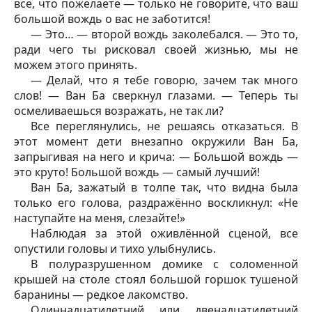
все, что пожелаете — только не говорите, что ваш
большой вождь о вас не заботится!
— Это… — второй вождь заколебался. — Это то,
ради чего ты рисковал своей жизнью, мы не
можем этого принять.
— Делай, что я тебе говорю, зачем так много
слов! — Ван Ба сверкнул глазами. — Теперь ты
осмеливаешься возражать, не так ли?
Все переглянулись, не решаясь отказаться. В
этот момент дети внезапно окружили Ван Ба,
запрыгивая на него и крича: — Большой вождь —
это круто! Большой вождь — самый лучший!
Ван Ба, зажатый в толпе так, что видна была
только его голова, раздражённо воскликнул: «Не
наступайте на меня, слезайте!»
Наблюдая за этой оживлённой сценой, все
опустили головы и тихо улыбнулись.
В полуразрушенном домике с соломенной
крышей на столе стоял большой горшок тушеной
баранины — редкое лакомство.
Одиннадцатилетний или двенадцатилетний