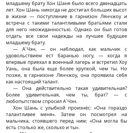
младшему брату Хон Шаня было всего двенадцать
лет. Хон Шань никогда не достигал больших высот
в жизни — поступление в гарнизон Лянчжоу и
встреча с такими талантливыми братьями стали
для него неожиданностью. Однако он был готов
отдать все свои надежды на лучшее будущее
младшему брату.
— А`Чэн, — он наблюдал, как мальчик с
удовольствием ест баранью ногу, — когда я
впервые приехал в военный лагерь и встретил Хоу
Уань, она была еще более хрупкой, чем ты. Но
позже, в гарнизоне Лянчжоу, она проявила себя
как настоящий талант.
— Она действительно такая удивительная?
Более удивительная, чем ты, брат? — с
любопытством спросил А`Чэн.
Хон Шань с улыбкой произнёс: «Она гораздо
талантливее меня». Затем он посмотрел на
мальчика, стоявшего перед ним: «Она могла бы
есть столько же, сколько и ты».