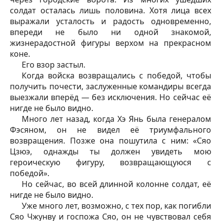
солдат осталась лишь половина. Хотя лица всех
выражали усталость и радость одновременно,
впереди не было ни одной знакомой,
жизнерадостной фигуры верхом на прекрасном
коне.
Его взор застыл.
Когда войска возвращались с победой, чтобы
получить почести, заслуженные командиры всегда
выезжали вперёд — без исключения. Но сейчас её
нигде не было видно.
Много лет назад, когда Хэ Янь была генералом
Фэсяном, он не видел её триумфального
возвращения. Позже она пошутила с ним: «Сяо
Цзюэ, однажды ты должен увидеть мою
героическую фигуру, возвращающуюся с
победой».
Но сейчас, во всей длинной колонне солдат, её
нигде не было видно.
Уже много лет, возможно, с тех пор, как погибли
Сяо Чжунву и госпожа Сяо, он не чувствовал себя