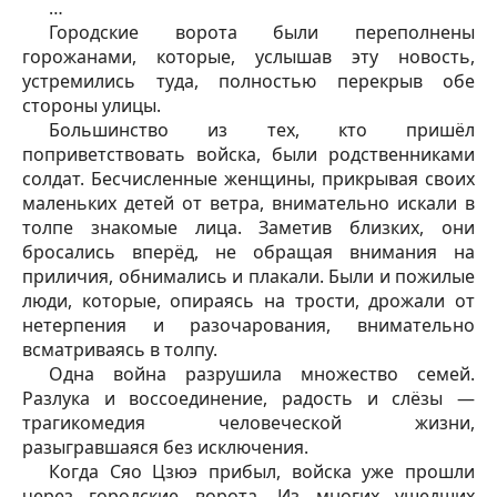
…
Городские ворота были переполнены
горожанами, которые, услышав эту новость,
устремились туда, полностью перекрыв обе
стороны улицы.
Большинство из тех, кто пришёл
поприветствовать войска, были родственниками
солдат. Бесчисленные женщины, прикрывая своих
маленьких детей от ветра, внимательно искали в
толпе знакомые лица. Заметив близких, они
бросались вперёд, не обращая внимания на
приличия, обнимались и плакали. Были и пожилые
люди, которые, опираясь на трости, дрожали от
нетерпения и разочарования, внимательно
всматриваясь в толпу.
Одна война разрушила множество семей.
Разлука и воссоединение, радость и слёзы —
трагикомедия человеческой жизни,
разыгравшаяся без исключения.
Когда Сяо Цзюэ прибыл, войска уже прошли
через городские ворота. Из многих ушедших