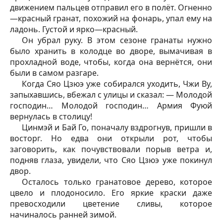
движением пальцев отправил его в полёт. Огненно
—красный гранат, похожий на фонарь, упал ему на
ладонь. Густой и ярко—красный.
Он убрал руку. В этом сезоне гранаты нужно
было хранить в колодце во дворе, вымачивая в
прохладной воде, чтобы, когда она вернётся, они
были в самом разгаре.
Когда Сяо Цзюэ уже собирался уходить, Чжи Ву,
запыхавшись, вбежал с улицы и сказал: — Молодой
господин… Молодой господин… Армия Фуюй
вернулась в столицу!
Цинмэй и Бай Го, поначалу вздрогнув, пришли в
восторг. Но едва они открыли рот, чтобы
заговорить, как почувствовали порыв ветра и,
подняв глаза, увидели, что Сяо Цзюэ уже покинул
двор.
Осталось только гранатовое дерево, которое
цвело и плодоносило. Его яркие краски даже
превосходили цветение сливы, которое
начиналось ранней зимой.