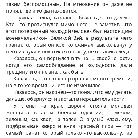
таким беспомощным. На мгновение он даже не
понял, где и когда находится.
Шумная толпа, казалось, была где—то далеко.
Кто—то протиснулся мимо него, не заметив, что
этот потерянный молодой человек был настоящим
военачальником Великой Вэй, в результате чего
гранат, который он крепко сжимал, выскользнул у
него из руки и покатился в толпу, не оставив следа.
Казалось, он вернулся в ту ночь своей юности,
когда его самообладание и холодность дали
трещину, и он не знал, как быть.
Казалось, что с тех пор прошло много времени,
но в то же время ничего не изменилось.
Казалось, он наконец—то понял, что ему делать
дальше, обернулся и застыл в нерешительности.
У стены на краю дороги стояла молодая
женщина в алом боевом одеянии, с мечом,
зелёным, как хвоя, на поясе. Она улыбнулась ему,
подбрасывая вверх и вниз красный плод — тот
самый гранат, который только что выскользнул из