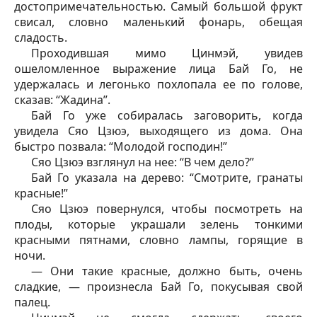
достопримечательностью. Самый большой фрукт
свисал, словно маленький фонарь, обещая
сладость.
Проходившая мимо Цинмэй, увидев
ошеломленное выражение лица Бай Го, не
удержалась и легонько похлопала ее по голове,
сказав: “Жадина”.
Бай Го уже собиралась заговорить, когда
увидела Сяо Цзюэ, выходящего из дома. Она
быстро позвала: “Молодой господин!”
Сяо Цзюэ взглянул на нее: “В чем дело?”
Бай Го указала на дерево: “Смотрите, гранаты
красные!”
Сяо Цзюэ повернулся, чтобы посмотреть на
плоды, которые украшали зелень тонкими
красными пятнами, словно лампы, горящие в
ночи.
— Они такие красные, должно быть, очень
сладкие, — произнесла Бай Го, покусывая свой
палец.