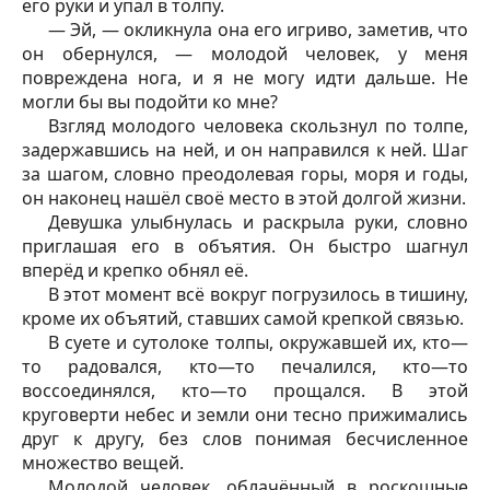
его руки и упал в толпу.
— Эй, — окликнула она его игриво, заметив, что
он обернулся, — молодой человек, у меня
повреждена нога, и я не могу идти дальше. Не
могли бы вы подойти ко мне?
Взгляд молодого человека скользнул по толпе,
задержавшись на ней, и он направился к ней. Шаг
за шагом, словно преодолевая горы, моря и годы,
он наконец нашёл своё место в этой долгой жизни.
Девушка улыбнулась и раскрыла руки, словно
приглашая его в объятия. Он быстро шагнул
вперёд и крепко обнял её.
В этот момент всё вокруг погрузилось в тишину,
кроме их объятий, ставших самой крепкой связью.
В суете и сутолоке толпы, окружавшей их, кто—
то радовался, кто—то печалился, кто—то
воссоединялся, кто—то прощался. В этой
круговерти небес и земли они тесно прижимались
друг к другу, без слов понимая бесчисленное
множество вещей.
Молодой человек, облачённый в роскошные