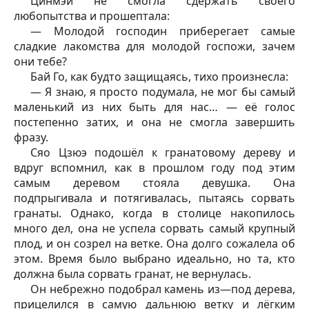
Цинмэй не смогла сдержать своего
любопытства и прошептала:
— Молодой господин приберегает самые
сладкие лакомства для молодой госпожи, зачем
они тебе?
Бай Го, как будто защищаясь, тихо произнесла:
— Я знаю, я просто подумала, не мог бы самый
маленький из них быть для нас… — её голос
постепенно затих, и она не смогла завершить
фразу.
Сяо Цзюэ подошёл к гранатовому дереву и
вдруг вспомнил, как в прошлом году под этим
самым деревом стояла девушка. Она
подпрыгивала и потягивалась, пытаясь сорвать
гранаты. Однако, когда в столице накопилось
много дел, она не успела сорвать самый крупный
плод, и он созрел на ветке. Она долго сожалела об
этом. Время было выбрано идеально, но та, кто
должна была сорвать гранат, не вернулась.
Он небрежно подобрал камень из—под дерева,
прицелился в самую дальнюю ветку и лёгким