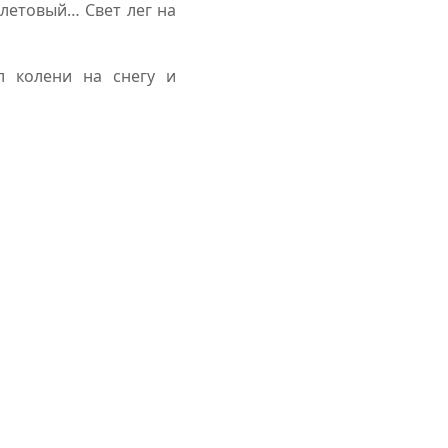
олетовый… Свет лег на
л колени на снегу и