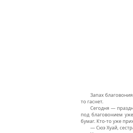
Запах благовония
то гаснет.
Сегодня — праздн
под благовонием уж
бумаг. Кто-то уже при
— Сюэ Хуай, сест