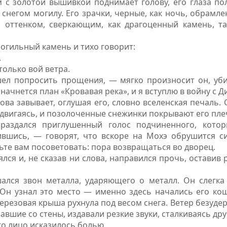
 с золотой вышивкой поднимает голову, его глаза по
снегом могилу. Его зрачки, черные, как ночь, обрам
оттенком, сверкающим, как драгоценный камень, та
могильный камень и тихо говорит:
.
только вой ветра.
шел попросить прощения, — мягко произносит он, уби
начнется план «Кровавая река», и я вступлю в войну с Д
ова завывает, оглушая его, словно вселенская печаль.
е двигаясь, и позолоченные снежинки покрывают его пле
аздался приглушенный голос подчиненного, котор
вшись, — говорят, что вскоре на Мохэ обрушится с
ьте вам посоветовать: пора возвращаться во дворец.
ялся и, не сказав ни слова, направился прочь, остави
ался звон металла, ударяющего о металл. Он слегка
Он узнал это место — именно здесь начались его к
 березовая крыша рухнула под весом снега. Ветер безуде
авшие со стены, издавали резкие звуки, сталкиваясь друг
го лицо исказилось болью.