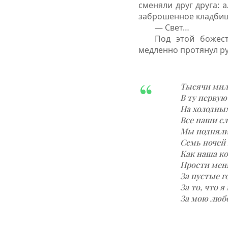
сменяли друг друга: 
заброшенное кладбищ
— Свет…
Под этой божес
медленно протянул ру
Тысячи миль
В ту перву
На холодны
Все наши сл
Мы подняли 
Семь ночей 
Как наша ко
Прости меня
За пустые г
За то, что я
За мою люб