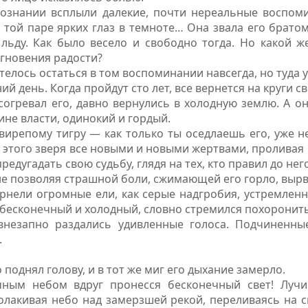
 сознании всплыли далекие, почти нереальные воспом
 той паре ярких глаз в темноте… Она звала его братом,
 льду. Как было весело и свободно тогда. Но какой 
мгновения радости?
телось остаться в том воспоминании навсегда, но туда у
ий день. Когда пройдут сто лет, все вернется на круги св
 согревал его, давно вернулись в холодную землю. А он
ине власти, одинокий и гордый.
вирепому тигру — как только ты оседлаешь его, уже н
этого зверя все новыми и новыми жертвами, проливая 
редугадать свою судьбу, глядя на тех, кто правил до него
 не позволяя страшной боли, сжимающей его горло, вырв
рнели огромные ели, как серые надгробия, устремленн
 бесконечный и холодный, словно стремился похоронить 
незапно раздались удивленные голоса. Подчиненные
.
поднял голову, и в тот же миг его дыхание замерло.
ным небом вдруг пронесся бесконечный свет! Лучи 
олакивая небо над замерзшей рекой, переливаясь на 