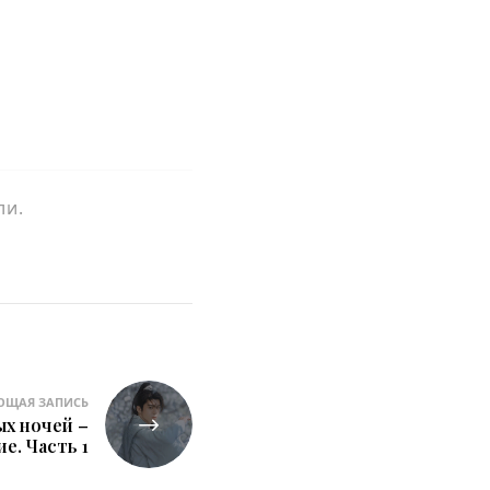
ли.
ЮЩАЯ ЗАПИСЬ
х ночей –
е. Часть 1