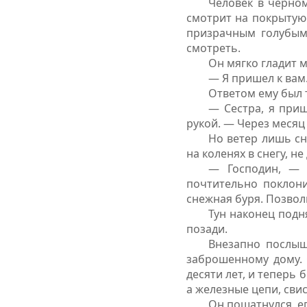
Человек в черном
смотрит на покрытую 
призрачным голубым 
смотреть.
Он мягко гладит 
— Я пришел к вам
Ответом ему был 
— Сестра, я при
рукой. — Через месяц 
Но ветер лишь сн
на коленях в снегу, н
— Господин, — р
почтительно поклони
снежная буря. Позвол
Тун наконец подн
позади.
Внезапно послыш
заброшенному дому. 
десяти лет, и теперь
а железные цепи, свис
Он пошатнулся, е