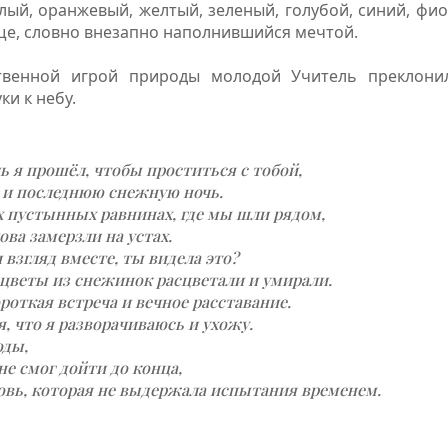
алый, оранжевый, желтый, зеленый, голубой, синий, фи
е, словно внезапно наполнившийся мечтой.
твенной игрой природы молодой Учитель преклони
ки к небу.
 я прошёл, чтобы проститься с тобой,
ю и последнюю снежную ночь.
х пустынных равнинах, где мы шли рядом,
ова замерзли на устах.
взгляд вместе, ты видела это?
цветы из снежинок расцветали и умирали.
роткая встреча и вечное расставание.
, что я разворачиваюсь и ухожу.
оды,
 не смог дойти до конца,
овь, которая не выдержала испытания временем.