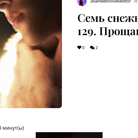
asianwebnovelseditor
Семь снежн
129. Проща
0
2
3
минут(ы)