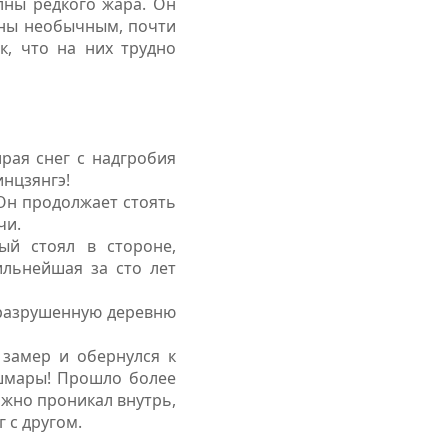
лны редкого жара. Он
лены необычным, почти
к, что на них трудно
рая снег с надгробия
инцзянгэ!
 Он продолжает стоять
чи.
ый стоял в стороне,
ильнейшая за сто лет
в разрушенную деревню
 замер и обернулся к
ошмары! Прошло более
ржно проникал внутрь,
 с другом.