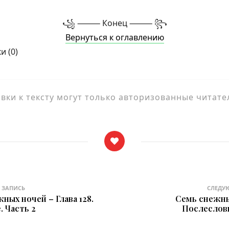
꧁ ⸻ Конец ⸻ ꧂
Вернуться к оглавлению
и (
0
)
ки к тексту могут только авторизованные читате
 ЗАПИСЬ
СЛЕДУ
ных ночей – Глава 128.
Семь снежны
 Часть 2
Послеслови