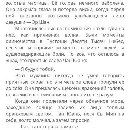
золотые частицы. Её голова немного заболела.
Она закрыла глаза и потерла виски, когда перед
ней внезапно возникло улыбающееся лицо
девушки — Эр Шэн.
Многочисленные воспоминания нахлынули на
неё, как приливная волна. Были моменты
одиночества в Пустоши Десяти Тысяч Небес,
весёлые и горькие моменты в мире людей, и
душераздирающие боли. Но всё, что осталось в
ушах, это простые слова Чан Юаня:
— Я буду с тобой.
Этот мужчина никогда не умел говорить
приятные слова, но эти четыре слова тронули её
до слёз. Она прижалась щекой к драконьей голове,
позволив воспоминаниям заполнить её разум.
Когда они пролетали через облачное море,
заходящее солнце залило их лица тёплым
оранжевым светом. Чан Юань, неся Сы Мин на
себе, долго молчал, а затем спросил:
— Как ты потеряла память?