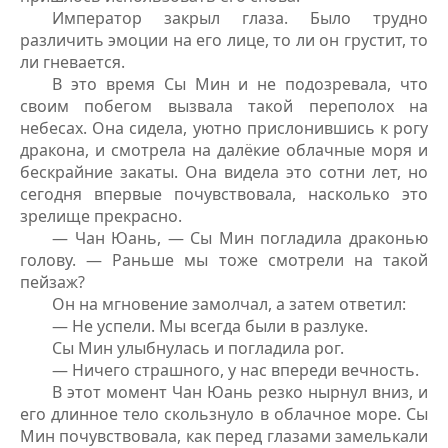
Император закрыл глаза. Было трудно
различить эмоции на его лице, то ли он грустит, то
ли гневается.
В это время Сы Мин и не подозревала, что
своим побегом вызвала такой переполох на
небесах. Она сидела, уютно прислонившись к рогу
дракона, и смотрела на далёкие облачные моря и
бескрайние закаты. Она видела это сотни лет, но
сегодня впервые почувствовала, насколько это
зрелище прекрасно.
— Чан Юань, — Сы Мин погладила драконью
голову. — Раньше мы тоже смотрели на такой
пейзаж?
Он на мгновение замолчал, а затем ответил:
— Не успели. Мы всегда были в разлуке.
Сы Мин улыбнулась и погладила рог.
— Ничего страшного, у нас впереди вечность.
В этот момент Чан Юань резко нырнул вниз, и
его длинное тело скользнуло в облачное море. Сы
Мин почувствовала, как перед глазами замелькали