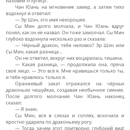
назовём «Глупец».
Чан Юань на мгновение замер, а затем тихо
вздохнул и ответил:
— Эр Шэн, это имя нехорошее.
Сы Мин долго молчала, и Чан Юань вдруг
понял, как он её назвал. Он тоже замолчал. Сы Мин
глубоко вздохнула несколько раз и сказала:
— Чёрный дракон, тебе неловко? Эр Шэн или
Сы Мин, какая разница…
Он не ответил, вокруг них воцарилась тишина.
— Какая разница, — продолжила она, пряча
своё лицо. — Это всё я. Мне нравишься только ты,
и тебе нравлюсь только я.
Оранжевый закат отражался на чёрных
драконьих чешуйках, создавая необычное сияние.
После долгого молчания Чан Юань наконец
сказал:
— Я знаю.
Сы Мин, вся в слезах и соплях, вскочила и
яростно ударила по драконьему рогу.
— Тогда зачем этот притворно глубокий вид!