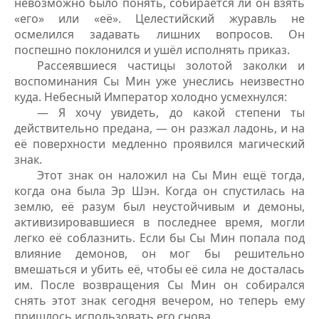
невозможно было понять, собирается ли он взять
«его» или «её». Целестийский журавль не
осмелился задавать лишних вопросов. Он
поспешно поклонился и ушёл исполнять приказ.
Рассеявшиеся частицы золотой заколки и
воспоминания Сы Мин уже унеслись неизвестно
куда. Небесный Император холодно усмехнулся:
— Я хочу увидеть, до какой степени ты
действительно предана, — он разжал ладонь, и на
её поверхности медленно проявился магический
знак.
Этот знак он наложил на Сы Мин ещё тогда,
когда она была Эр Шэн. Когда он спустилась на
землю, её разум был неустойчивым и демоны,
активизировавшиеся в последнее время, могли
легко её соблазнить. Если бы Сы Мин попала под
влияние демонов, он мог бы решительно
вмешаться и убить её, чтобы её сила не досталась
им. После возвращения Сы Мин он собирался
снять этот знак сегодня вечером, но теперь ему
пришлось использовать его снова.