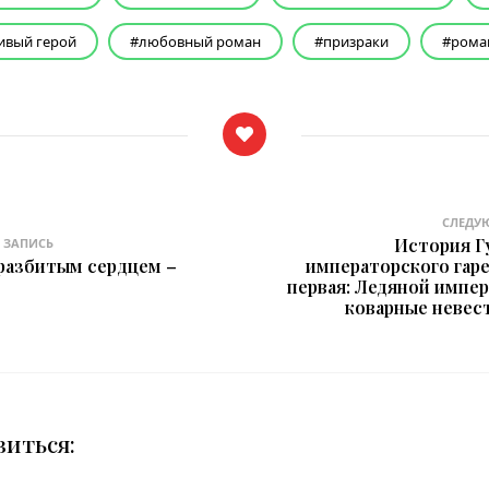
ивый герой
любовный роман
призраки
рома
СЛЕДУ
История Г
 ЗАПИСЬ
разбитым сердцем –
императорского гаре
первая: Ледяной импер
коварные невест
виться: