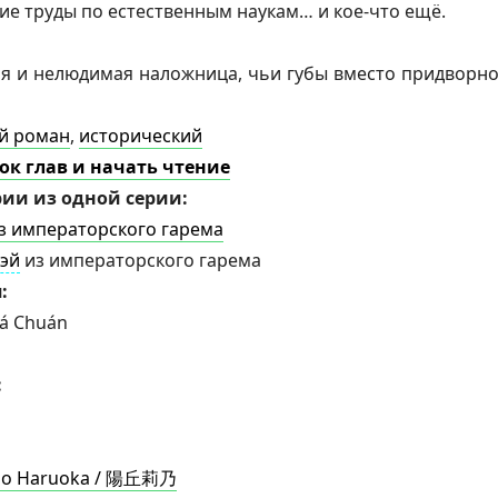
ие труды по естественным наукам… и кое-что ещё.
ая и нелюдимая наложница, чьи губы вместо придворн
й роман
,
исторический
ок глав и начать чтение
ии из одной серии:
з императорского гарема
эй
из императорского гарема
я:
á Chuán
:
ino Haruoka / 陽丘莉乃