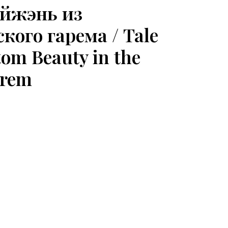
уйжэнь из
кого гарема / Tale
tom Beauty in the
arem