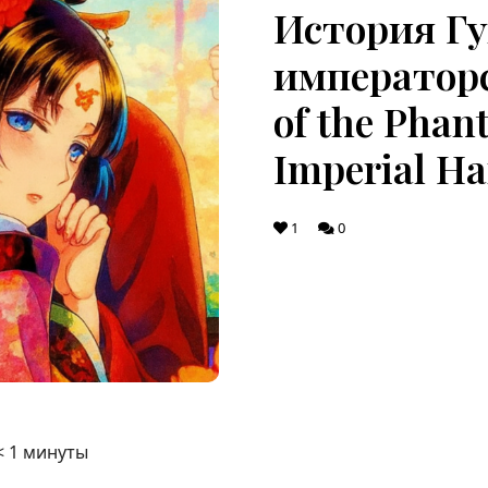
История Г
императорс
of the Phan
Imperial H
1
0
< 1
минуты