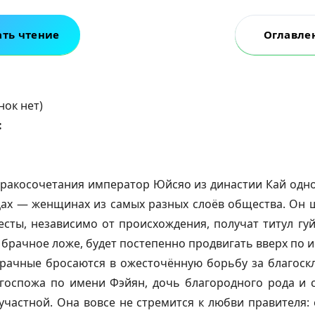
ать чтение
Оглавле
нок нет)
:
бракосочетания император Юйсяо из династии Кай одн
ах — женщинах из самых разных слоёв общества. Он 
есты, независимо от происхождения, получат титул г
т брачное ложе, будет постепенно продвигать вверх по 
брачные бросаются в ожесточённую борьбу за благоск
госпожа по имени Фэйян, дочь благородного рода и 
участной. Она вовсе не стремится к любви правителя: