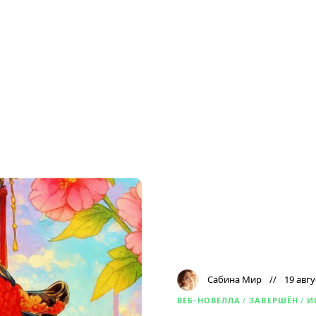
Сабина Мир
19 авгу
ВЕБ-НОВЕЛЛА
/
ЗАВЕРШЁН
/
И