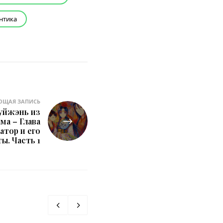
нтика
ЮЩАЯ ЗАПИСЬ
уйжэнь из
ма – Глава
атор и его
ы. Часть 1