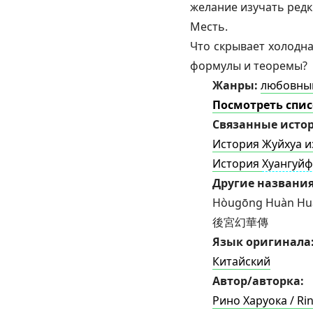
желание изучать редк
Месть.
Что скрывает холодн
формулы и теоремы?
Жанры:
любовны
Посмотреть спис
Связанные истор
История Жуйхуа и
История
Хуангуйф
Другие названи
Hòugōng Huàn Hu
後宮幻華傳
Язык оригинала
Китайский
Автор/авторка:
Рино Харуока / R