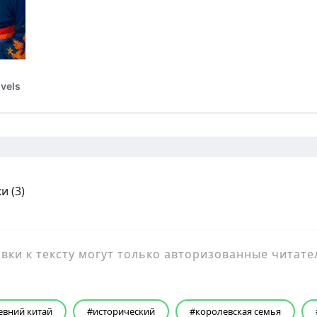
и (
3
)
ки к тексту могут только авторизованные читате
евний китай
исторический
королевская семья