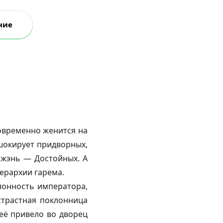
ние
овременно женится на
шокирует придворных,
уйжэнь — Достойных. А
иерархии гарема.
лонность императора,
страстная поклонница
 её привело во дворец