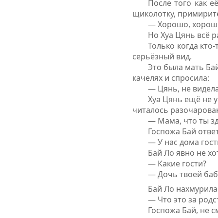
После того как е
щиколотку, примирите
— Хорошо, хорошо
Но Хуа Цянь всё 
Только когда кто
серьёзный вид.
Это была мать Бай
качелях и спросила:
— Цянь, не видел
Хуа Цянь ещё не 
читалось разочарова
— Мама, что ты з
Госпожа Бай отве
— У нас дома гост
Бай Ло явно не хо
— Какие гости?
— Дочь твоей баб
Бай Ло нахмурила
— Что это за родс
Госпожа Бай, не с