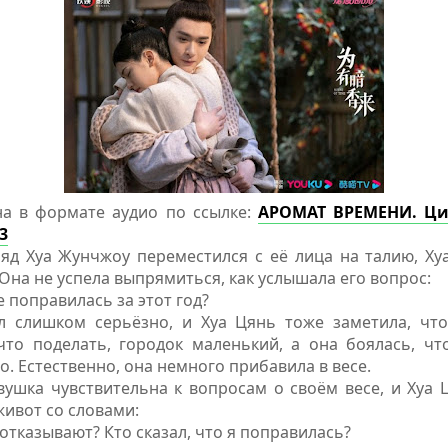
на в формате аудио по ссылке:
АРОМАТ ВРЕМЕНИ. Ци
3
ляд Хуа Жунчжоу переместился с её лица на талию, Ху
 Она не успела выпрямиться, как услышала его вопрос:
е поправилась за этот год?
л слишком серьёзно, и Хуа Цянь тоже заметила, чт
что поделать, городок маленький, а она боялась, что
о. Естественно, она немного прибавила в весе.
ушка чувствительна к вопросам о своём весе, и Хуа Ц
живот со словами:
 отказывают? Кто сказал, что я поправилась?