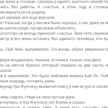
ше жила в столице, служила у одного знатного семейств
ались без работы. К счастью, в этом году в столиц
м вернуться на родину.
ухо руками, всё ещё ворчала:
? Раньше, когда у них всё было хорошо, о нас даже не 
 за шагом уходя, продолжала объяснять:
Богатство не всегда приносит счастье. Твоя тётя служила
тр и его жена остались без единого человека, кто б
ла, Сюй Мин выпрямился. Он вновь обрел уверенност
дворе воцарилась тишина, остались только они двое.
ла на листок бумаги, который порвала на две части, 
азала:
я я неуклюжая. Это была любимая книжка Бай Ло. Пойд
 твоя очередь готовить ужин.
кунду Хуа Жунчжоу выхватил книгу у неё из рук и сказал
ему сидела, глядя на свои пустые руки.
ачнулись, и Хуа Жунчжоу сел ближе и сказал:
ернуться, я отведу тебя. У меня есть способы об