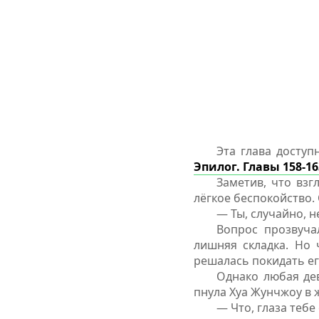
Эта глава доступ
Эпилог. Главы 158-16
Заметив, что взг
лёгкое беспокойство.
— Ты, случайно, н
Вопрос прозвуча
лишняя складка. Но 
решалась покидать ег
Однако любая дев
пнула Хуа Жунчжоу в 
— Что, глаза тебе