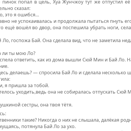
ё пинок попал в цель, Хуа Жунчжоу тут же отпустил её 
льно сказал:
, это я ошибся…
равно не успокаивалась и продолжала пытаться пнуть
ег
-то ещё вошёл во двор, она поспешила убрать ноги, сел
 Ло, госпожа Бай. Она сделала вид, что не заметила не
а ли ты мою Ло?
успела ответить, как из дома вышли Сюй Мин и Бай Ло. 
ние.
десь делаешь? —
спросила
Бай Ло и сделала несколько ш
тила:
и, я пришла за тобой.
телось уходить,ведь она не собиралась отпускать Сюй М
ушкиной сестры, она твоя тётя.
сь:
твенники такие? Никогда о них не слышала, далёкая родн
мущаясь, потянула Бай Ло за ухо.