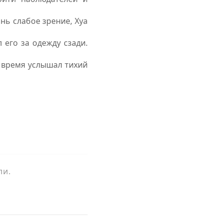
нь слабое зрение, Хуа
л его за одежду сзади.
е время услышал тихий
…
ли.