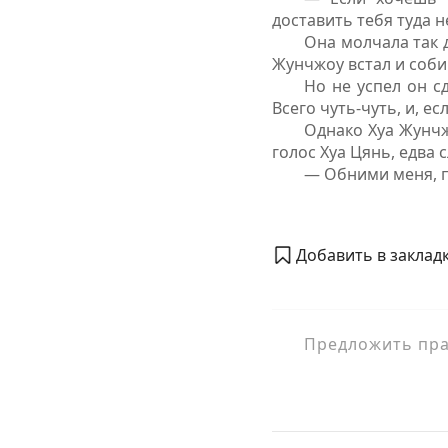
доставить тебя туда 
Она молчала так д
Жунчжоу встал и соби
Но не успел он сд
Всего чуть-чуть, и, е
Однако Хуа Жунчж
голос Хуа Цянь, едва
— Обними меня, п
Добавить в закладк
Предложить прав