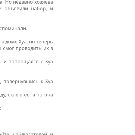
а. Но недавно хозяева
е объявили набор, и
вспоминали.
 в доме Хуа, но теперь
ы смог проводить их в
ь и попрощался с Хуа
и, повернувшись к Хуа
у, склею её, а то она
:
ойти наблюдателей и