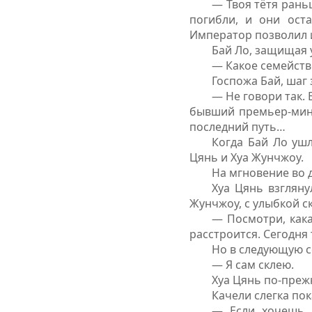
— Твоя тётя рань
погибли, и они ост
Император позволил и
Бай Ло, защищая 
— Какое семейство
Госпожа Бай, шаг
— Не говори так. 
бывший премьер-минис
последний путь…
Когда Бай Ло уш
Цянь и Хуа Жунчжоу.
На мгновение во 
Хуа Цянь взгляну
Жунчжоу, с улыбкой ск
— Посмотри, кака
расстроится. Сегодня
Но в следующую се
— Я сам склею.
Хуа Цянь по-прежн
Качели слегка пок
— Если хочешь в