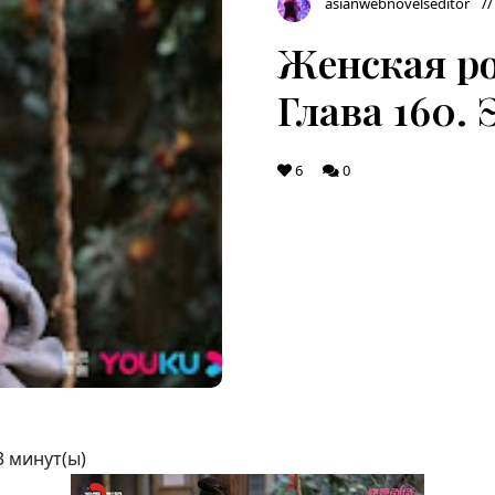
asianwebnovelseditor
Женская ро
Глава 160. 
6
0
3
минут(ы)