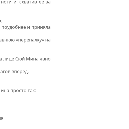
ноги и, схватив её за
о
.
а поудобнее и приняла
давнюю «перепалку» на
На лице Сюй Мина явно
агов вперёд.
ина просто так:
я.