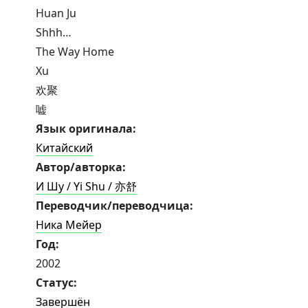
Huan Ju
Shhh…
The Way Home
Xu
欢聚
嘘
Язык оригинала:
Китайский
Автор/авторка:
И Шу / Yi Shu / 亦舒
Переводчик/переводчица:
Ника Мейер
Год:
2002
Статус:
Завершён