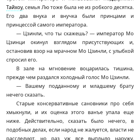
Тайхоу
, семья Лю тоже была не из робкого десятка.
Его два внука и внучка были принцами и
принцессой самого императора.
— Цзинли, что ты скажешь? — император Мо
Цзинци окинул взглядом присутствующих и,
остановив взор на мрачном Мо Цзинли, с улыбкой
спросил его.
В зале на мгновение воцарилась тишина,
прежде чем раздался холодный голос Мо Цзинли.
— Вашему подданному и младшему брату
нечего сказать.
Старые консервативные сановники про себя
хмыкнули, и их оценка этого ванъе упала еще
ниже. Действительно, сказать было нечего, в
подобных делах, если народ не жалуется, власти не
расследуют, но раз уж все выплыло наружу,