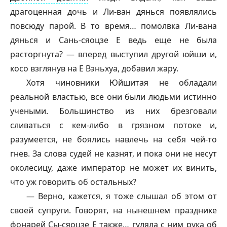
драгоценная дочь и Ли-ван
дянься
появлялись
повсюду парой. В то время… помолвка Ли-вана
дянься
и Сань-
сяоцзе
Е ведь еще не была
расторгнута? — вперед выступил другой юйши и,
косо взглянув на Е Вэньхуа, добавил жару.
Хотя чиновники Юйшитая не обладали
реальной властью, все они были людьми истинно
учеными. Большинство из них брезговали
сливаться с кем-либо в грязном потоке и,
разумеется, не боялись навлечь на себя чей-то
гнев. За слова судей не казнят, и пока они не несут
околесицу, даже император не может их винить,
что уж говорить об остальных?
— Верно, кажется, я тоже слышал об этом от
своей супруги. Говорят, на нынешнем празднике
фонарей Сы-
сяоцзе
Е также… гуляла с ним рука об