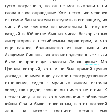
густо покраснело, но он не мог вымолвить ни
слова в свое оправдание. Хотя несколько человек
из семьи Ван и хотели выступить в его защиту, их
чины были слишком незначительны. К тому же
каждый в Юйшитае был из числа бескорыстных
литераторов с несгибаемым характером, а что
еще важнее, большинство из них вышли из
Академии Лишань, так что их подвешенные языки
были не просто для красоты. Ли-ван
дянься
Мо
Цзинли, который, хоть и не был прямой целью
доклада, но имел к делу самое непосредственное
отношение, сидел с мрачным лицом, источая
холод так щедро, словно он ничего не стоил. К
несчастью для него, хотя чиновничье облачение
юйши Сюя и было тонковатым, в этот погожий
день на исходе третьего месяца ему