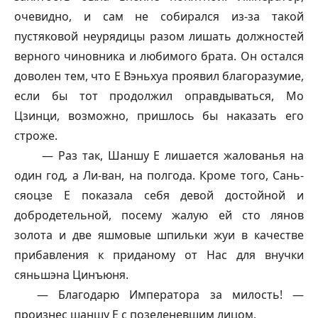
очевидно, и сам не собирался из-за такой
пустяковой неурядицы разом лишать должностей
верного чиновника и любимого брата. Он остался
доволен тем, что Е Вэньхуа проявил благоразумие,
если бы тот продолжил оправдываться, Мо
Цзинци, возможно, пришлось бы наказать его
строже.
— Раз так,
Шаншу
Е лишается жалованья на
один год, а Ли-ван, на полгода. Кроме того, Сань-
сяоцзе
Е показала себя девой достойной и
добродетельной, посему жалую ей сто лянов
золота и две яшмовые шпильки жуи в качестве
прибавления к приданому от Нас для внучки
сяньшэна Цинъюня.
— Благодарю Императора за милость! —
произнес
шаншу
Е с позеленевшим лицом.