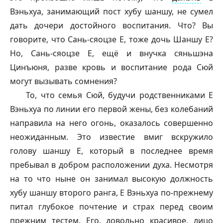
Вэньхуа, занимающий пост хубу
шаншу
, не сумел
дать дочери достойного воспитания. Что? Вы
говорите, что Сань-
сяоцзе
Е, тоже дочь
Шаншу
Е?
Но, Сань-
сяоцзе
Е, ещё и внучка сяньшэна
Цинъюня, разве кровь и воспитание рода Сюй
могут вызывать сомнения?
То, что семья Сюй, будучи родственниками Е
Вэньхуа по линии его первой жены, без колебаний
направила на него огонь, оказалось совершенно
неожиданным. Это известие вмиг вскружило
голову
шаншу
Е, который в последнее время
пребывал в добром расположении духа. Несмотря
на то что ныне он занимал высокую должность
хубу
шаншу
второго ранга, Е Вэньхуа по-прежнему
питал глубокое почтение и страх перед своим
прежним тестем. Его, довольно красивое, лицо