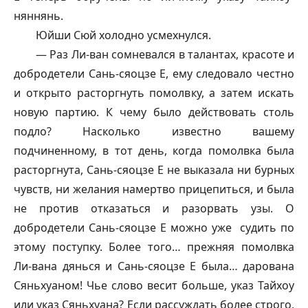
няннянь.
Юйши Сюй холодно усмехнулся.
— Раз Ли-ван сомневался в талантах, красоте и
добродетели Сань-
сяоцзе
Е, ему следовало честно
и открыто расторгнуть помолвку, а затем искать
новую партию. К чему было действовать столь
подло? Насколько известно вашему
подчиненному, в тот день, когда помолвка была
расторгнута, Сань-
сяоцзе
Е не выказала ни бурных
чувств, ни желания намертво прицепиться, и была
не против отказаться и разорвать узы. О
добродетели Сань-
сяоцзе
Е можно уже судить по
этому поступку. Более того… прежняя помолвка
Ли-вана
дянься
и Сань-
сяоцзе
Е была… дарована
Сяньхуаном! Чье слово весит больше, указ
Тайхоу
или указ Сяньхуана? Если рассуждать более строго,