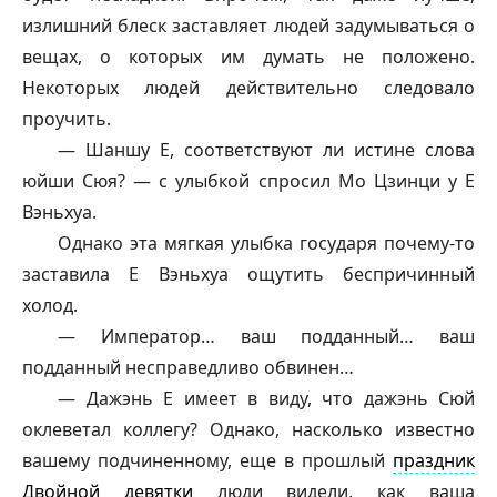
излишний блеск заставляет людей задумываться о
вещах, о которых им думать не положено.
Некоторых людей действительно следовало
проучить.
—
Шаншу
Е, соответствуют ли истине слова
юйши Сюя? — с улыбкой спросил Мо Цзинци у Е
Вэньхуа.
Однако эта мягкая улыбка государя почему-то
заставила Е Вэньхуа ощутить беспричинный
холод.
— Император… ваш подданный… ваш
подданный несправедливо обвинен…
—
Дажэнь
Е имеет в виду, что
дажэнь
Сюй
оклеветал коллегу? Однако, насколько известно
вашему подчиненному, еще в прошлый
праздник
Двойной девятки
люди видели, как ваша