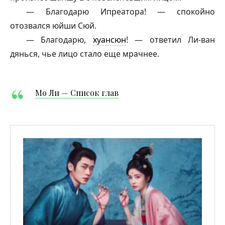
— Благодарю Ипреатора! — спокойно
отозвался юйши Сюй.
— Благодарю,
хуансюн
! — ответил Ли-ван
дянься
, чье лицо стало еще мрачнее.
Мо Ли — Список глав