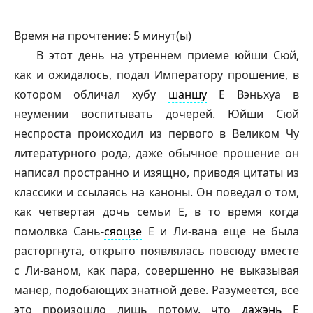
Время на прочтение:
5
минут(ы)
В этот день на утреннем приеме юйши Сюй,
как и ожидалось, подал Императору прошение, в
котором обличал хубу
шаншу
Е Вэньхуа в
неумении воспитывать дочерей. Юйши Сюй
неспроста происходил из первого в Великом Чу
литературного рода, даже обычное прошение он
написал пространно и изящно, приводя цитаты из
классики и ссылаясь на каноны. Он поведал о том,
как четвертая дочь семьи Е, в то время когда
помолвка Сань-
сяоцзе
Е и Ли-вана еще не была
расторгнута, открыто появлялась повсюду вместе
с Ли-ваном, как пара, совершенно не выказывая
манер, подобающих знатной деве. Разумеется, все
это произошло лишь потому, что
дажэнь
Е