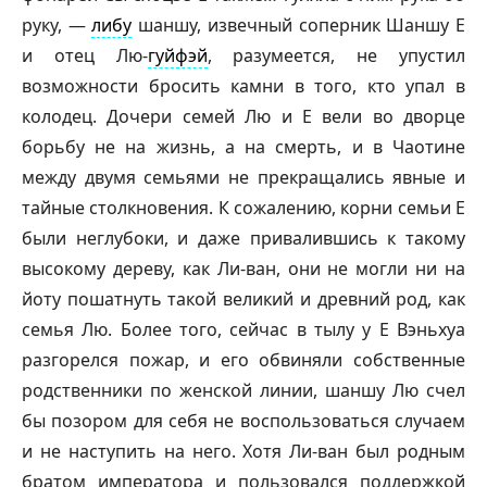
руку, —
либу
шаншу
, извечный соперник
Шаншу
Е
и отец Лю-
гуйфэй
, разумеется, не упустил
возможности бросить камни в того, кто упал в
колодец. Дочери семей Лю и Е вели во дворце
борьбу не на жизнь, а на смерть, и в Чаотине
между двумя семьями не прекращались явные и
тайные столкновения. К сожалению, корни семьи Е
были неглубоки, и даже привалившись к такому
высокому дереву, как Ли-ван, они не могли ни на
йоту пошатнуть такой великий и древний род, как
семья Лю. Более того, сейчас в тылу у Е Вэньхуа
разгорелся пожар, и его обвиняли собственные
родственники по женской линии,
шаншу
Лю счел
бы позором для себя не воспользоваться случаем
и не наступить на него. Хотя Ли-ван был родным
братом императора и пользовался поддержкой