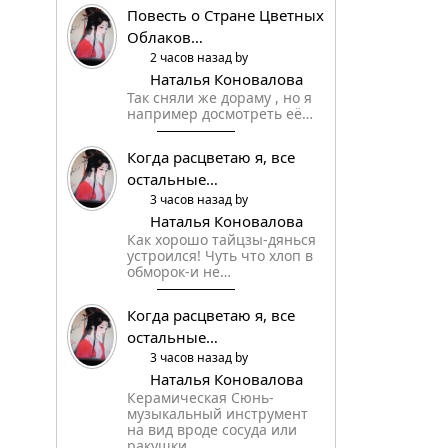
Повесть о Стране Цветных
Облаков…
2 часов назад by
Наталья Коновалова
Так сняли же дораму , но я
например досмотреть её…
Когда расцветаю я, все
остальные…
3 часов назад by
Наталья Коновалова
Как хорошо тайцзы-дянься
устроился! Чуть что хлоп в
обморок-и не…
Когда расцветаю я, все
остальные…
3 часов назад by
Наталья Коновалова
Керамическая Сюнь-
музыкальный инструмент
на вид вроде сосуда или
ракушки…