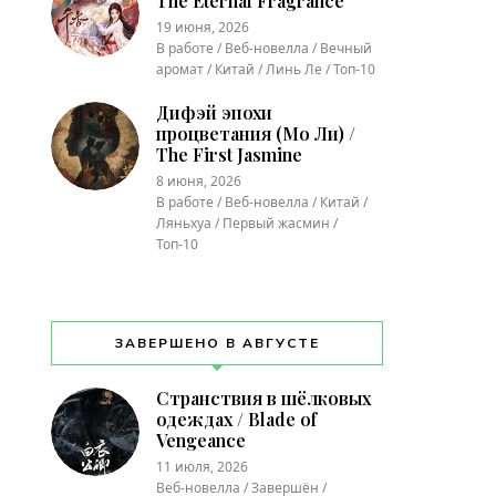
The Eternal Fragrance
19 июня, 2026
В работе / Веб-новелла / Вечный
аромат / Китай / Линь Ле / Топ-10
Дифэй эпохи
процветания (Мо Ли) /
The First Jasmine
8 июня, 2026
В работе / Веб-новелла / Китай /
Ляньхуа / Первый жасмин /
Топ-10
ЗАВЕРШЕНО В АВГУСТЕ
Странствия в шёлковых
одеждах / Blade of
Vengeance
11 июля, 2026
Веб-новелла / Завершён /