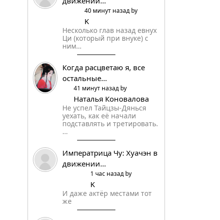
движении…
40 минут назад by
K
Несколько глав назад евнух
Ци (который при внуке) с
ним…
Когда расцветаю я, все
остальные…
41 минут назад by
Наталья Коновалова
Не успел Тайцзы-Дянься
уехать, как её начали
подставлять и третировать.
…
Императрица Чу: Хуачэн в
движении…
1 час назад by
K
И даже актёр местами тот
же