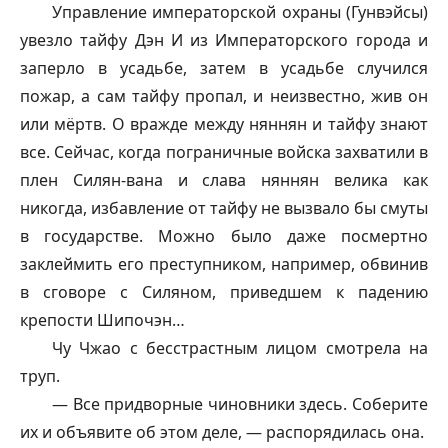
Управление императорской охраны (Гунвэйсы)
увезло
тайфу
Дэн И из Императорского города и
заперло в усадьбе, затем в усадьбе случился
пожар, а сам
тайфу
пропал, и неизвестно, жив он
или мёртв. О вражде между
няннян
и
тайфу
знают
все. Сейчас, когда пограничные войска захватили в
плен Силян-вана и слава
няннян
велика как
никогда, избавление от
тайфу
не вызвало бы смуты
в государстве. Можно было даже посмертно
заклеймить его преступником, например, обвинив
в сговоре с Силяном, приведшем к падению
крепости Шипочэн…
Чу Чжао с бесстрастным лицом смотрела на
труп.
— Все придворные чиновники здесь. Соберите
их и объявите об этом деле, — распорядилась она.