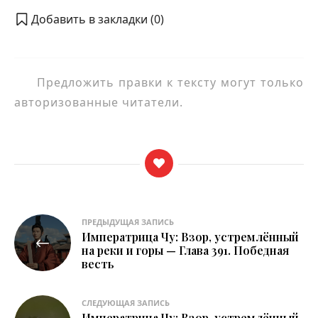
Добавить в закладки (
0
)
Предложить правки к тексту могут только
авторизованные читатели.
Навигация
ПРЕДЫДУЩАЯ ЗАПИСЬ
Императрица Чу: Взор, устремлённый
по
на реки и горы — Глава 391. Победная
весть
записям
СЛЕДУЮЩАЯ ЗАПИСЬ
Императрица Чу: Взор, устремлённый