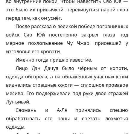
во внутренние покои, чтобы навестить Сяо Юя —
это было их привычкой: перекинуться парой слов
перед тем, как он уснёт.
После рассказа о великой победе пограничных
войск Сяо Юй постепенно закрыл глаза под
мерное похлопывание Чу Чжао, присевшей у
изголовья его кровати.
Именно тогда пришло известие.
Лицо Дэн Дачуя было чёрным от копоти,
одежда обгорела, а на обнажённых участках кожи
виднелись страшные ожоги — сплошное кровавое
месиво. Его поддерживали под руки двое стражей
Лунъивэй.
Сяомань и А-Лэ принялись спешно
обрабатывать его раны и срезать лохмотья
одежды.