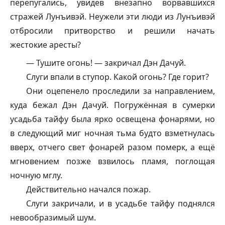
перепугались, увидев внезапно ворвавшихся
стражей Лунъивэй. Неужели эти люди из Лунъивэй
отбросили притворство и решили начать
жестокие аресты?
— Тушите огонь! — закричал Дэн Дачуй.
Слуги впали в ступор. Какой огонь? Где горит?
Они оцепенело проследили за направлением,
куда бежал Дэн Дачуй. Погружённая в сумерки
усадьба
тайфу
была ярко освещена фонарями, но
в следующий миг ночная тьма будто взметнулась
вверх, отчего свет фонарей разом померк, а ещё
мгновением позже взвилось пламя, поглощая
ночную мглу.
Действительно начался пожар.
Слуги закричали, и в усадьбе
тайфу
поднялся
невообразимый шум.