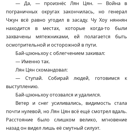
— Да, — произнёс Лян Цян. — Война в
пограничных округах закончилась, но генерал
Чжун всё равно угодил в засаду. Чу Хоу
няннян
находится в местах, которые когда-то были
захвачены мятежниками, ей полагается быть
осмотрительной и осторожной в пути.
Бай-
цзюньхоу
с облегчением закивал:
— Именно так.
Лян Цян скомандовал:
— Ступай. Собирай людей, готовимся к
выступлению.
Бай-
цзюньхоу
отозвался и удалился.
Ветер и снег усиливались, видимость стала
почти нулевой, но Лян Цян всё ещё смотрел вдаль.
Расстояние было слишком велико, мгновение
назад он видел лишь её смутный силуэт.