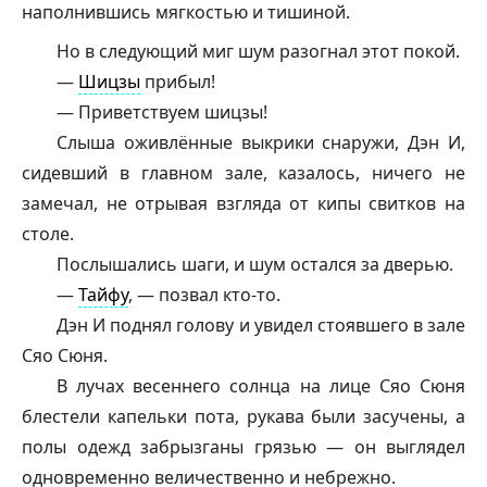
наполнившись мягкостью и тишиной.
Но в следующий миг шум разогнал этот покой.
—
Шицзы
прибыл!
— Приветствуем
шицзы
!
Слыша оживлённые выкрики снаружи, Дэн И,
сидевший в главном зале, казалось, ничего не
замечал, не отрывая взгляда от кипы свитков на
столе.
Послышались шаги, и шум остался за дверью.
—
Тайфу
, — позвал кто-то.
Дэн И поднял голову и увидел стоявшего в зале
Сяо Сюня.
В лучах весеннего солнца на лице Сяо Сюня
блестели капельки пота, рукава были засучены, а
полы одежд забрызганы грязью — он выглядел
одновременно величественно и небрежно.