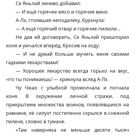
Се Яньлай лениво добавил:
— И ещё горячее мясо и горячее вино.
А-Лэ, стоявшая неподалёку, буркнула:
— А ещё горячий отвар и горячие пилюли…
Не дав ей договорить, Се Яньлай пришпорил
коня и умчался вперёд, бросив на ходу:
— И не думай больше мучить меня своими
гадкими лекарствами!
— Хорошее лекарство всегда горько на вкус,
что ты понимаешь! — крикнула вслед А-Лэ.
Чу Чжао с улыбкой промолчала и погнала
коня. В окружении личной стражи, под
прикрытием множества воинов, появлявшихся на
равнине, её силуэт постепенно скрылся в снежной
пелене, словно в тумане.
«Там наверняка не меньше десяти тысяч