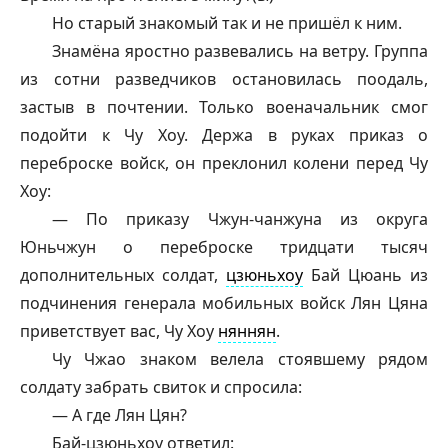
Но старый знакомый так и не пришёл к ним.
Знамёна яростно развевались на ветру. Группа
из сотни разведчиков остановилась поодаль,
застыв в почтении. Только военачальник смог
подойти к Чу Хоу. Держа в руках приказ о
переброске войск, он преклонил колени перед Чу
Хоу:
— По приказу Чжун-чанжуна из округа
Юньчжун о переброске тридцати тысяч
дополнительных солдат,
цзюньхоу
Бай Цюань из
подчинения генерала мобильных войск Лян Цяна
приветствует вас, Чу Хоу
няннян
.
Чу Чжао знаком велела стоявшему рядом
солдату забрать свиток и спросила:
— А где Лян Цян?
Бай-
цзюньхоу
ответил: