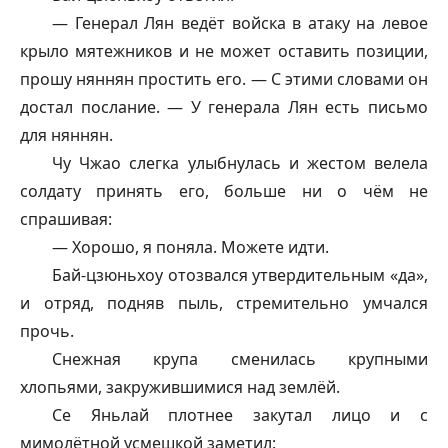
— Генерал Лян ведёт войска в атаку на левое
крыло мятежников и не может оставить позиции,
прошу
няннян
простить его. — С этими словами он
достал послание. — У генерала Лян есть письмо
для
няннян
.
Чу Чжао слегка улыбнулась и жестом велела
солдату принять его, больше ни о чём не
спрашивая:
— Хорошо, я поняла. Можете идти.
Бай-
цзюньхоу
отозвался утвердительным «да»,
и отряд, подняв пыль, стремительно умчался
прочь.
Снежная крупа сменилась крупными
хлопьями, закружившимися над землёй.
Се Яньлай плотнее закутал лицо и с
мимолётной усмешкой заметил: