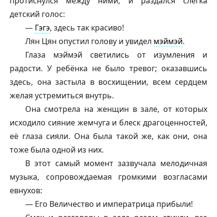
протиснулся между ними, и раздался слегка
детский голос:
—
Гэгэ
, здесь так красиво!
Лян Цян опустил голову и увидел
мэймэй
.
Глаза
мэймэй
светились от изумления и
радости. У ребёнка не было тревог; оказавшись
здесь, она застыла в восхищении, всем сердцем
желая устремиться внутрь.
Она смотрела на женщин в зале, от которых
исходило сияние жемчуга и блеск драгоценностей,
её глаза сияли. Она была такой же, как они, она
тоже была одной из них.
В этот самый момент зазвучала мелодичная
музыка, сопровождаемая громкими возгласами
евнухов:
— Его Величество и императрица прибыли!