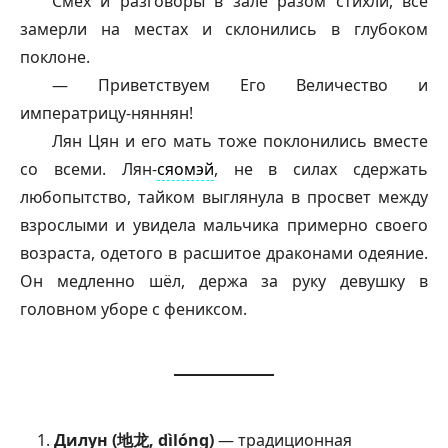
Смех и разговоры в зале разом стихли, все
замерли на местах и склонились в глубоком
поклоне.
— Приветствуем Его Величество и
императрицу-
няннян
!
Лян Цян и его мать тоже поклонились вместе
со всеми. Лян-
сяомэй
, не в силах сдержать
любопытство, тайком выглянула в просвет между
взрослыми и увидела мальчика примерно своего
возраста, одетого в расшитое драконами одеяние.
Он медленно шёл, держа за руку девушку в
головном уборе с фениксом.
Дилун (地龙, dìlóng)
— традиционная