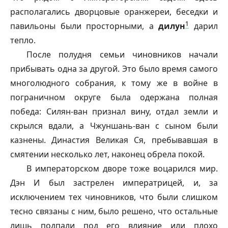
располагались дворцовые оранжереи, беседки и
1
павильоны были просторными, а
дилун
дарил
тепло.
После полудня семьи чиновников начали
прибывать одна за другой. Это было время самого
многолюдного собрания, к тому же в войне в
пограничном округе была одержана полная
победа: Силян-ван признал вину, отдал земли и
скрылся вдали, а Чжуншань-ван с сыном были
казнены. Династия Великая Ся, пребывавшая в
смятении несколько лет, наконец обрела покой.
В императорском дворе тоже воцарился мир.
Дэн И был застрелен императрицей, и, за
исключением тех чиновников, что были слишком
тесно связаны с ним, было решено, что остальные
лишь подпали под его влияние или плохо