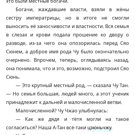
это были местные богачи.
Богачи, жаждавшие власти, взяли в жёны
сестру императрицы, но в итоге не смогли
выносить её заносчивости и властности. Вся семья
в слезах и крови подала прошение ко двору о
разводе, из-за чего она опозорилась перед Сяо
Сюнем, а доброе имя рода Чу было окончательно
очернено. Впрочем, теперь, оглядываясь назад,
она понимала, что и это, возможно, подстроил Сяо
Сюнь.
— Это крупный местный род, — сказала Чу Тан.
— Но семья большая, людей много, а этот ученик
принадлежит к дальней и малочисленной ветви.
Малочисленной? Чу Чжао улыбнулась:
— Как же дядя и тётя могли на такое
согласиться? Наша А-Тан всё-таки
цзюньчжу
.