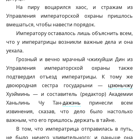
На пиру воцарился хаос, и стражам из
Управления императорской охраны пришлось
вмешаться, чтобы навести порядок.
Императору оставалось лишь объяснить всем,
что у императрицы возникли важные дела и она
уехала.
Грозный и вечно мрачный чжихуйши Дин из
Управления императорской охраны также
подтвердил отъезд императрицы. К тому же
двоюродная сестра государыни —
цзюньчжу
Хуэйминь — и составитель (редактор) Академии
Ханьлинь Чу Тан-
дажэнь
принесли всем
извинения, сказав, что дело было настолько
важным, что его пришлось держать в тайне.
В том, что императрица отправилась в путь,
не было ничего удивительного: и раньше она