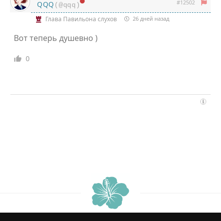
#12502
QQQ
(@qqq)
Глава Павильона слухов
26 дней назад
Вот теперь душевно )
0