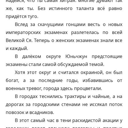
надейся, что ты самая хитрая: многие думают так
же, как ты. Без истинного таланта всё равно
придётся туго.
Вслед за скачущими гонцами весть о новых
императорских экзаменах разлетелась по всей
Великой Ся. Теперь о женских экзаменах знали все
и каждый.
В далёком округе Юньчжун предстоящие
экзамены стали самой обсуждаемой темой.
Хотя этот округ и считался окраиной, он был
богат, а за последние годы, избавившись от
военных тревог, города здесь процветали.
В городах теснились трактиры и чайные, а на
дорогах за городскими стенами не иссякал поток
повозок и всадников.
В этот самый час в тени раскидистой акации у