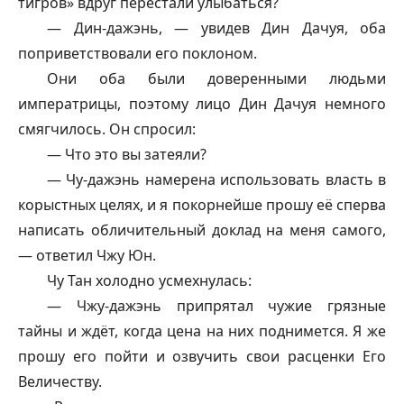
тигров» вдруг перестали улыбаться?
— Дин-
дажэнь
, — увидев Дин Дачуя, оба
поприветствовали его поклоном.
Они оба были доверенными людьми
императрицы, поэтому лицо Дин Дачуя немного
смягчилось. Он спросил:
— Что это вы затеяли?
— Чу-
дажэнь
намерена использовать власть в
корыстных целях, и я покорнейше прошу её сперва
написать обличительный доклад на меня самого,
— ответил Чжу Юн.
Чу Тан холодно усмехнулась:
— Чжу-
дажэнь
припрятал чужие грязные
тайны и ждёт, когда цена на них поднимется. Я же
прошу его пойти и озвучить свои расценки Его
Величеству.