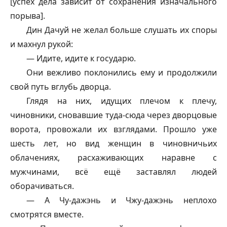
[успех дела зависит от сохранения изначального
порыва].
Дин Дачуй не желал больше слушать их споры
и махнул рукой:
— Идите, идите к государю.
Они вежливо поклонились ему и продолжили
свой путь вглубь дворца.
Глядя на них, идущих плечом к плечу,
чиновники, сновавшие туда-сюда через дворцовые
ворота, провожали их взглядами. Прошло уже
шесть лет, но вид женщин в чиновничьих
облачениях, расхаживающих наравне с
мужчинами, всё ещё заставлял людей
оборачиваться.
— А Чу-
дажэнь
и Чжу-
дажэнь
неплохо
смотрятся вместе.