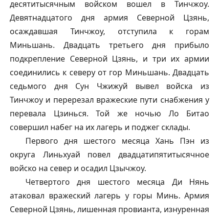
десятитысячным войском вошел в Тинчжоу.
Девятнадцатого дня армия Северной Цзянь,
осаждавшая Тинчжоу, отступила к горам
Миньшань. Двадцать третьего дня прибыло
подкрепление Северной Цзянь, и три их армии
соединились к северу от гор Миньшань. Двадцать
седьмого дня Сун Чжижуй вывел войска из
Тинчжоу и перерезал вражеские пути снабжения у
перевала Цзинься. Той же ночью Ло Битао
совершил набег на их лагерь и поджег склады.
Первого дня шестого месяца Хань Пэн из
округа Линьхуай повел двадцатипятитысячное
войско на север и осадил Цзычжоу.
Четвертого дня шестого месяца Ди Нянь
атаковал вражеский лагерь у горы Минь. Армия
Северной Цзянь, лишенная провианта, изнуренная