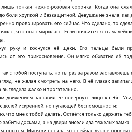
лишь тонкая нежно-розовая сорочка. Когда она сжал
до боли хрупкой и беззащитной. Девушка не знала, как 
ренно провоцировать его сейчас. Что сделано, то сдел
начило, что она смирилась. Если появится хоть малейш
а.
ул руку и коснулся её щеки. Его пальцы были пр
ись от его прикосновения. Он мягко обхватил её по
так с тобой поступать, но ты раз за разом заставляешь 
гляд, не желая смотреть на него. В её глазах закипал
 выглядела жалко и трогательно.
м движением заставил её повернуть лицо к себе. Ув
 с долей искренней, но пугающей беспомощности:
ю, что мне с тобой делать. Остаётся только держать теб
 забиты досками, а на двери висели два тяжелых замка.
м опытом, Минчжу поняла, что сейчас лучше проявить