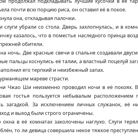
м продолжал подкладывать лучшие кусочки в её тар
ела почти всю порцию риса, он оставил её в покое.
хнула она, откладывая палочки.
 слуги убрали со стола. Дверь захлопнулась, и в ком
чжу казалось, что в поместье наследного принца воз
 прежней обители.
на ночь. Две красные свечи в спальне создавали двус
ные пальцы коснулись её талии, а властный поцелуй заг
заполнил его терпкий и неизбежный запах.
дурманящем мареве страсти.
ни Чжао Ши неизменно проводил ночи в её покоях. В
новая гостья пользуется небывалым расположением г
ь загадкой. За исключением личных служанок, её н
вход и выход были строго ограничены.
о окна в её комнатах заколочены наглухо. Слуги терял
блён, то ли девица совершила некое тяжкое преступлен