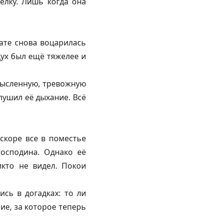
елку. Лишь когда она
нате снова воцарилась
дух был ещё тяжелее и
мысленную, тревожную
лушил её дыхание. Всё
скоре все в поместье
осподина. Однако её
икто не видел. Покои
ись в догадках: то ли
ие, за которое теперь