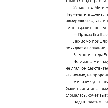
томится под стражей.
Узнав, что Минчж
Неужели эта дрянь, 
намеревалась, как и 
смогла даже переступ
— Приказ Его Высо
Лю-момо пришлось
покидает её спальни,
За многие годы Ег
Но жизнь Минчжу
не лгал, он действит
как немые, не пророни
Минчжу чувствова
были пропитаны тяже
сломалась, хочет вытр
Надев платье, 