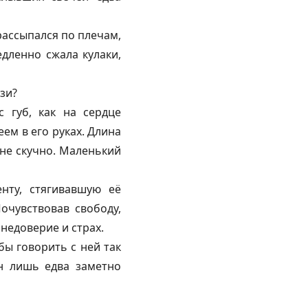
рассыпался по плечам,
дленно сжала кулаки,
зи?
с губ, как на сердце
ем в его руках. Длина
 не скучно. Маленький
нту, стягивавшую её
очувствовав свободу,
недоверие и страх.
бы говорить с ней так
он лишь едва заметно