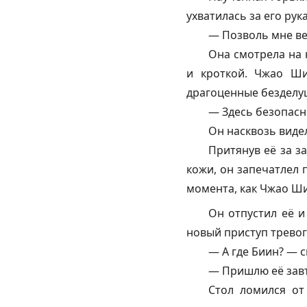
ухватилась за его рука
— Позволь мне ве
Она смотрела на 
и кроткой. Чжао Ши
драгоценные безделу
— Здесь безопасн
Он насквозь видел
Притянув её за з
кожи, он запечатлел 
момента, как Чжао Ши
Он отпустил её и
новый приступ тревог
— А где Биин? — 
— Пришлю её завт
Стол ломился от