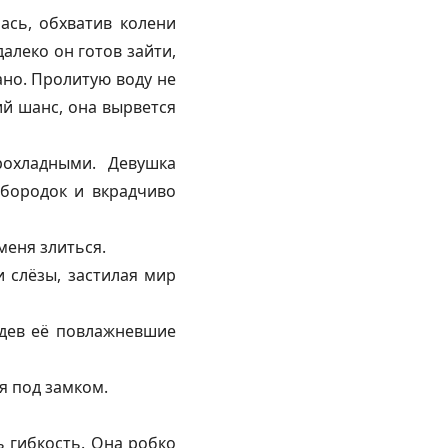
ась, обхватив колени
далеко он готов зайти,
ано. Пролитую воду не
ий шанс, она вырвется
охладными. Девушка
дбородок и вкрадчиво
меня злиться.
и слёзы, застилая мир
идев её повлажневшие
я под замком.
 гибкость. Она робко