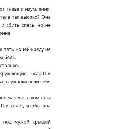
от гнева и изумления.
тела так высоко? Она
 и сбить спесь, но не
онна:
е пять ночей кряду не
х бед».
столько.
 окружающие. Чжао Ши
ые служанки вели себя
ное марево, а комнаты
 Ши хочет, чтобы она
нь под чужой крышей