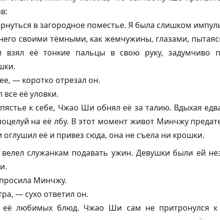
в:
рнуться в загородное поместье. Я была слишком импуль
него своими тёмными, как жемчужины, глазами, пытаяс
 взял её тонкие пальцы в свою руку, задумчиво п
шки.
ее, — коротко отрезал он.
 все её уловки.
апястье к себе, Чжао Ши обнял её за талию. Вдыхая ед
поцелуй на её лбу. В этот момент живот Минчжу предате
 оглушил её и привез сюда, она не съела ни крошки.
 велел служанкам подавать ужин. Девушки были ей не
и.
спросила Минчжу.
ра, — сухо ответил он.
 её любимых блюд. Чжао Ши сам не притронулся к е