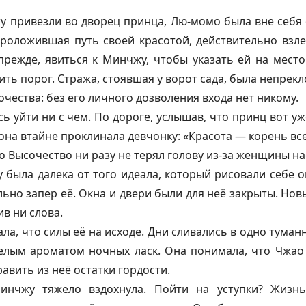
у привезли во дворец принца, Лю-момо была вне себя 
проложившая путь своей красотой, действительно взле
прежде, явиться к Минчжу, чтобы указать ей на место
ить порог. Стража, стоявшая у ворот сада, была непрекл
чества: без его личного дозволения входа нет никому.
 уйти ни с чем. По дороге, услышав, что принц вот уж
 она втайне проклинала девчонку: «Красота — корень все
о Высочество ни разу не терял голову из-за женщины на
 была далека от того идеала, который рисовали себе
ельно запер её. Окна и двери были для неё закрыты. Нов
в ни слова.
ла, что силы её на исходе. Дни сливались в одно туман
лым ароматом ночных ласк. Она понимала, что Чжао
авить из неё остатки гордости.
Минчжу тяжело вздохнула. Пойти на уступки? Жиз