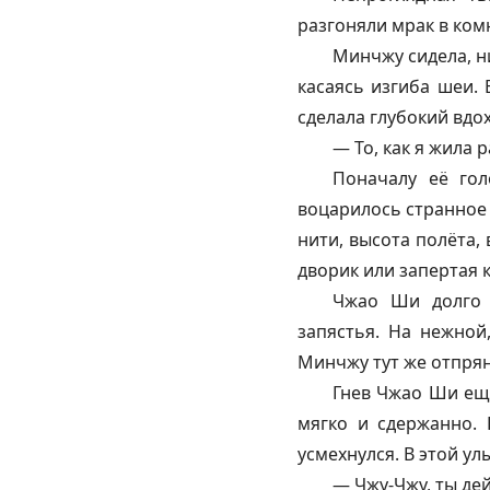
разгоняли мрак в ком
Минчжу сидела, н
касаясь изгиба шеи.
сделала глубокий вдох
— То, как я жила 
Поначалу её гол
воцарилось странное 
нити, высота полёта,
дворик или запертая 
Чжао Ши долго х
запястья. На нежной
Минчжу тут же отпрян
Гнев Чжао Ши ещё
мягко и сдержанно. 
усмехнулся. В этой ул
— Чжу-Чжу, ты де