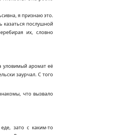
сивна, я признаю это.
ь казаться послушной
еребирая их, словно
ва уловимый аромат её
льски заурчал. С того
знакомы, что вызвало
де, зато с каким-то