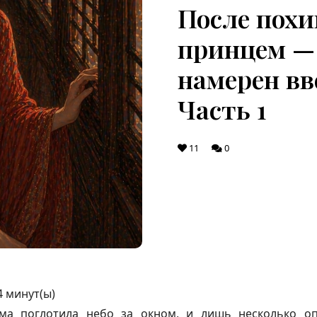
После пох
принцем — 
намерен вве
Часть 1
11
0
4
минут(ы)
ма поглотила небо за окном, и лишь несколько о