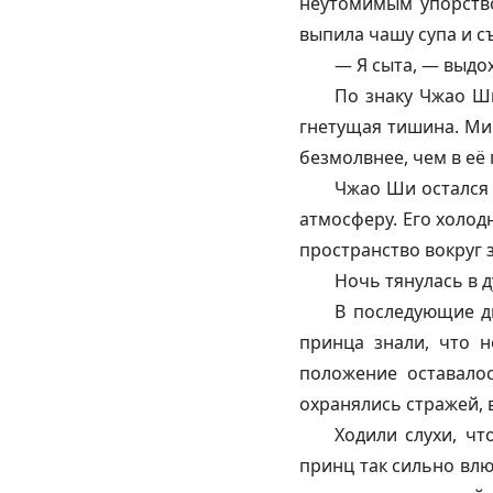
неутомимым упорство
выпила чашу супа и съ
— Я сыта, — выдо
По знаку Чжао Ши
гнетущая тишина. Мин
безмолвнее, чем в её
Чжао Ши остался 
атмосферу. Его холод
пространство вокруг 
Ночь тянулась в 
В последующие д
принца знали, что 
положение оставалос
охранялись стражей, 
Ходили слухи, чт
принц так сильно влю