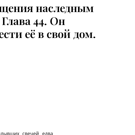
ищения наследным
Глава 44. Он
сти её в свой дом.
плывших свечей едва