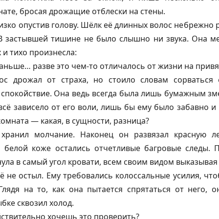
нате, бросая дрожащие отблески на стены.
изко опустив голову. Шёлк её длинных волос небрежно 
 В застывшей тишине не было слышно ни звука. Она ме
 и тихо произнесла:
раньше… разве это чем-то отличалось от жизни на привя
ос дрожал от страха, но стоило словам сорваться 
спокойствие. Она ведь всегда была лишь бумажным зме
 всё зависело от его воли, лишь бы ему было забавно и
комната — какая, в сущности, разница?
ранил молчание. Наконец он развязал красную ле
, белой коже остались отчетливые багровые следы. П
ула в самый угол кровати, всем своим видом выказывая 
 не остыл. Ему требовались колоссальные усилия, что
Глядя на то, как она пытается спрятаться от него, 
ыбке сквозил холод.
йствительно хочешь это проверить?