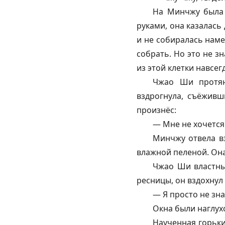
На Минчжу была 
руками, она казалась 
и не собиралась наме
собрать. Но это не з
из этой клетки навсегд
Чжао Ши протян
вздрогнула, съёживш
произнёс:
— Мне не хочется 
Минчжу отвела вз
влажной пеленой. Она
Чжао Ши властны
ресницы, он вздохнул
— Я просто не зна
Окна были наглухо
Наученная горьки