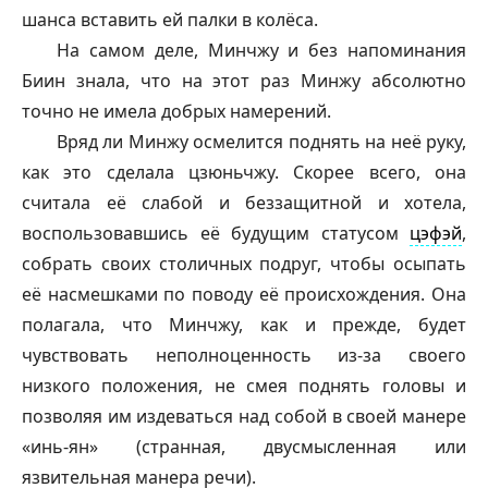
шанса вставить ей палки в колёса.
На самом деле, Минчжу и без напоминания
Биин знала, что на этот раз Минжу абсолютно
точно не имела добрых намерений.
Вряд ли Минжу осмелится поднять на неё руку,
как это сделала
цзюньчжу
. Скорее всего, она
считала её слабой и беззащитной и хотела,
воспользовавшись её будущим статусом
цэфэй
,
собрать своих столичных подруг, чтобы осыпать
её насмешками по поводу её происхождения. Она
полагала, что Минчжу, как и прежде, будет
чувствовать неполноценность из-за своего
низкого положения, не смея поднять головы и
позволяя им издеваться над собой в своей манере
«инь-ян» (странная, двусмысленная или
язвительная манера речи).