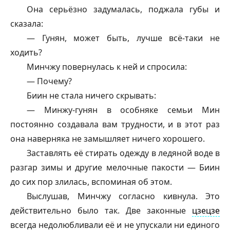
Она серьёзно задумалась, поджала губы и
сказала:
—
Гунян
, может быть, лучше всё-таки не
ходить?
Минчжу повернулась к ней и спросила:
— Почему?
Биин не стала ничего скрывать:
— Минжу-
гунян
в особняке семьи Мин
постоянно создавала вам трудности, и в этот раз
она наверняка не замышляет ничего хорошего.
Заставлять её стирать одежду в ледяной воде в
разгар зимы и другие мелочные пакости — Биин
до сих пор злилась, вспоминая об этом.
Выслушав, Минчжу согласно кивнула. Это
действительно было так. Две законные
цзецзе
всегда недолюбливали её и не упускали ни единого