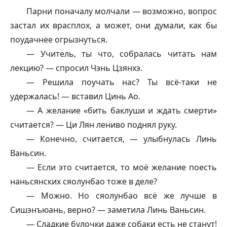
Парни поначалу молчали — возможно, вопрос
застал их врасплох, а может, они думали, как бы
поудачнее огрызнуться.
— Учитель, ты что, собралась читать нам
лекцию? — спросил Чэнь Цзянхэ.
— Решила поучать нас? Ты всё-таки не
удержалась! — вставил Цинь Ао.
— А желание «бить баклуши и ждать смерти»
считается? — Ци Лян лениво поднял руку.
— Конечно, считается, — улыбнулась Линь
Ваньсин.
— Если это считается, то моё желание поесть
наньсянских сяолунбао тоже в деле?
— Можно. Но сяолунбао всё же лучше в
Сишэнъюань, верно? — заметила Линь Ваньсин.
— Сладкие булочки даже собаки есть не станут!