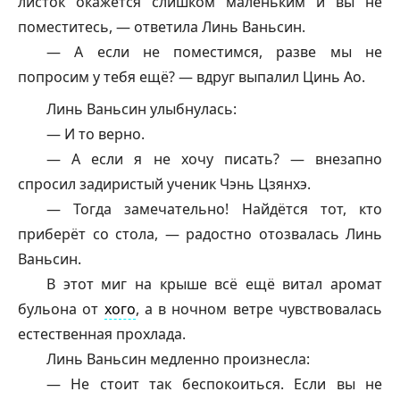
листок окажется слишком маленьким и вы не
поместитесь, — ответила Линь Ваньсин.
— А если не поместимся, разве мы не
попросим у тебя ещё? — вдруг выпалил Цинь Ао.
Линь Ваньсин улыбнулась:
— И то верно.
— А если я не хочу писать? — внезапно
спросил задиристый ученик Чэнь Цзянхэ.
— Тогда замечательно! Найдётся тот, кто
приберёт со стола, — радостно отозвалась Линь
Ваньсин.
В этот миг на крыше всё ещё витал аромат
бульона от
хого
, а в ночном ветре чувствовалась
естественная прохлада.
Линь Ваньсин медленно произнесла:
— Не стоит так беспокоиться. Если вы не