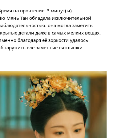
Время на прочтение:
3
минут(ы)
Лю Мянь Тан обладала исключительной
наблюдательностью: она могла заметить
скрытые детали даже в самых мелких вещах.
Именно благодаря её зоркости удалось
обнаружить еле заметные пятнышки …