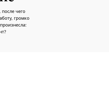
 после чего
аботу, громко
 произнесла:
нт?