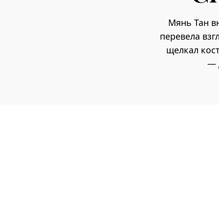
Мянь Тан в
перевела взг
щелкал кост
— 