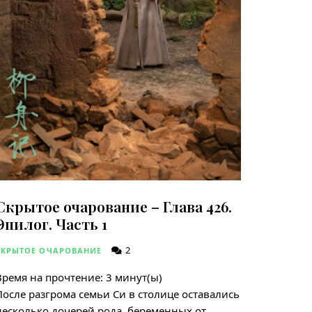
Скрытое очарование – Глава 426.
Эпилог. Часть 1
2
СКРЫТОЕ ОЧАРОВАНИЕ
Время на прочтение:
3
минут(ы)
После разгрома семьи Си в столице оставались
несколько дочерей рода, беременных от