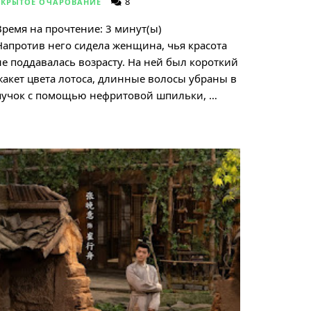
8
СКРЫТОЕ ОЧАРОВАНИЕ
Время на прочтение:
3
минут(ы)
Напротив него сидела женщина, чья красота
не поддавалась возрасту. На ней был короткий
жакет цвета лотоса, длинные волосы убраны в
пучок с помощью нефритовой шпильки, …