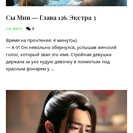
Сы Мин ― Глава 126. Экстра 3
8
СЫ МИН
Время на прочтение:
4
минут(ы)
— А-У! Он невольно обернулся, услышав женский
голос, который звал это имя. Стройная девушка
держала за ухо худую девочку в лохмотьях под
красным фонарем у …