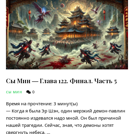
Сы Мин ― Глава 122. Финал. Часть 5
0
СЫ МИН
Время на прочтение:
3
минут(ы)
— Когда я была Эр Шэн, один мерзкий демон-павлин
постоянно издевался надо мной. Он был причиной
нашей трагедии. Сейчас, зная, что демоны хотят
свергнуть небеса, …