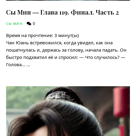
Сы Мин ― Глава 119. Финал. Часть 2
0
СЫ МИН
Время на прочтение:
3
минут(ы)
Чан Юань встревожился, когда увидел, как она
пошатнулась и, держась за голову, начала падать. Он
быстро подхватил её и спросил: — Что случилось? —
Голова… …