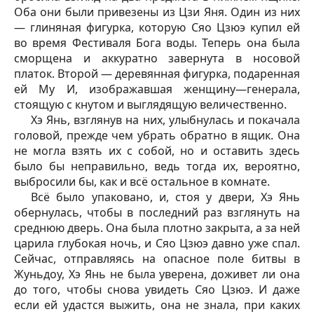
Оба они были привезены из Цзи Яня. Один из них
— глиняная фигурка, которую Сяо Цзюэ купил ей
во время Фестиваля Бога воды. Теперь она была
сморщена и аккуратно завернута в носовой
платок. Второй — деревянная фигурка, подаренная
ей Му И, изображавшая женщину—генерала,
стоящую с кнутом и выглядящую величественно.
Хэ Янь, взглянув на них, улыбнулась и покачала
головой, прежде чем убрать обратно в ящик. Она
не могла взять их с собой, но и оставить здесь
было бы неправильно, ведь тогда их, вероятно,
выбросили бы, как и всё остальное в комнате.
Всё было упаковано, и, стоя у двери, Хэ Янь
обернулась, чтобы в последний раз взглянуть на
среднюю дверь. Она была плотно закрыта, а за ней
царила глубокая ночь, и Сяо Цзюэ давно уже спал.
Сейчас, отправляясь на опасное поле битвы в
Жуньдоу, Хэ Янь не была уверена, доживет ли она
до того, чтобы снова увидеть Сяо Цзюэ. И даже
если ей удастся выжить, она не знала, при каких