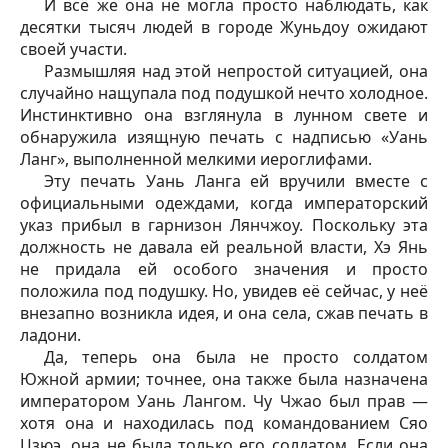
И всё же она не могла просто наблюдать, как
десятки тысяч людей в городе Жуньдоу ожидают
своей участи.
Размышляя над этой непростой ситуацией, она
случайно нащупала под подушкой нечто холодное.
Инстинктивно она взглянула в лунном свете и
обнаружила изящную печать с надписью «Уань
Ланг», выполненной мелкими иероглифами.
Эту печать Уань Ланга ей вручили вместе с
официальными одеждами, когда императорский
указ прибыл в гарнизон Лянчжоу. Поскольку эта
должность не давала ей реальной власти, Хэ Янь
не придала ей особого значения и просто
положила под подушку. Но, увидев её сейчас, у неё
внезапно возникла идея, и она села, сжав печать в
ладони.
Да, теперь она была не просто солдатом
Южной армии; точнее, она также была назначена
императором Уань Лангом. Чу Чжао был прав —
хотя она и находилась под командованием Сяо
Цзюэ, она не была только его солдатом. Если она