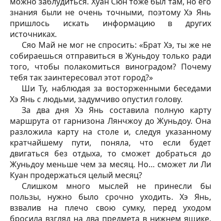
можно заблудиться. Хуан Сюн тоже был там, но его
знания были не очень точными, поэтому Хэ Янь
пришлось искать информацию в других
источниках.
Сяо Май не мог не спросить: «Брат Хэ, ты же не
собираешься отправиться в Жуньдоу только ради
того, чтобы полакомиться виноградом? Почему
тебя так заинтересовал этот город?»
Ши Ту, наблюдая за восторженными беседами
Хэ Янь с людьми, задумчиво опустил голову.
За два дня Хэ Янь составила полную карту
маршрута от гарнизона Лянчжоу до Жуньдоу. Она
разложила карту на столе и, следуя указанному
кратчайшему пути, поняла, что если будет
двигаться без отдыха, то сможет добраться до
Жуньдоу меньше чем за месяц. Но… сможет ли Ли
Куан продержаться целый месяц?
Слишком много мыслей не принесли бы
пользы, нужно было срочно уходить. Хэ Янь,
взвалив на плечо свою сумку, перед уходом
бросила взгляд на два предмета в нижнем ящике.