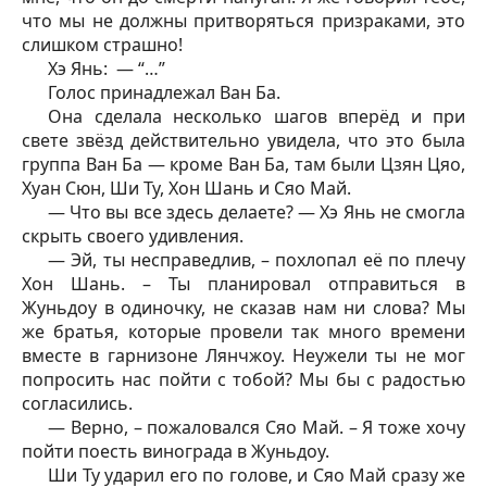
что мы не должны притворяться призраками, это
слишком страшно!
Хэ Янь: — “…”
Голос принадлежал Ван Ба.
Она сделала несколько шагов вперёд и при
свете звёзд действительно увидела, что это была
группа Ван Ба — кроме Ван Ба, там были Цзян Цяо,
Хуан Сюн, Ши Ту, Хон Шань и Сяо Май.
— Что вы все здесь делаете? — Хэ Янь не смогла
скрыть своего удивления.
— Эй, ты несправедлив, – похлопал её по плечу
Хон Шань. – Ты планировал отправиться в
Жуньдоу в одиночку, не сказав нам ни слова? Мы
же братья, которые провели так много времени
вместе в гарнизоне Лянчжоу. Неужели ты не мог
попросить нас пойти с тобой? Мы бы с радостью
согласились.
— Верно, – пожаловался Сяо Май. – Я тоже хочу
пойти поесть винограда в Жуньдоу.
Ши Ту ударил его по голове, и Сяо Май сразу же