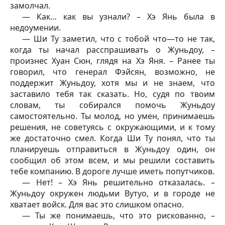
замолчал.
— Как… как вы узнали? – Хэ Янь была в
недоумении.
— Ши Ту заметил, что с тобой что—то не так,
когда ты начал расспрашивать о Жуньдоу, –
произнес Хуан Сюн, глядя на Хэ Яня. – Ранее ты
говорил, что генерал Фэйсян, возможно, не
поддержит Жуньдоу, хотя мы и не знаем, что
заставило тебя так сказать. Но, судя по твоим
словам, ты собирался помочь Жуньдоу
самостоятельно. Ты молод, но умен, принимаешь
решения, не советуясь с окружающими, и к тому
же достаточно смел. Когда Ши Ту понял, что ты
планируешь отправиться в Жуньдоу один, он
сообщил об этом всем, и мы решили составить
тебе компанию. В дороге лучше иметь попутчиков.
— Нет! – Хэ Янь решительно отказалась. –
Жуньдоу окружен людьми Вутуо, и в городе не
хватает войск. Для вас это слишком опасно.
— Ты же понимаешь, что это рискованно, –