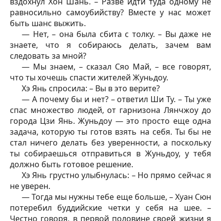
вздохнул Хон Шань. – Разве идти туда одному не
равносильно самоубийству? Вместе у нас может
быть шанс выжить.
— Нет, – она была сбита с толку. – Вы даже не
знаете, что я собираюсь делать, зачем вам
следовать за мной?
— Мы знаем, – сказал Сяо Май, – все говорят,
что ты хочешь спасти жителей Жуньдоу.
Хэ Янь спросила: – Вы в это верите?
— А почему бы и нет? – ответил Ши Ту. – Ты уже
спас множество людей, от гарнизона Лянчжоу до
города Цзи Янь. Жуньдоу — это просто еще одна
задача, которую ты готов взять на себя. Ты бы не
стал ничего делать без уверенности, а поскольку
ты собираешься отправиться в Жуньдоу, у тебя
должно быть готовое решение.
Хэ Янь грустно улыбнулась: – Но прямо сейчас я
не уверен.
— Тогда мы нужны тебе еще больше, – Хуан Сюн
потеребил буддийские четки у себя на шее. –
Честно говоря, в первой половине своей жизни я