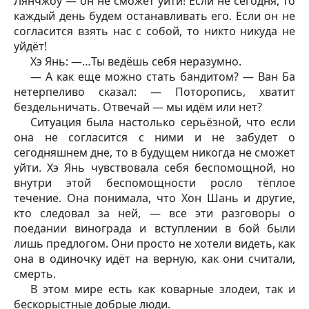
Лянчжоу — он не сможет уйти! Если не сегодня, то
каждый день будем останавливать его. Если он не
согласится взять нас с собой, то никто никуда не
уйдёт!
Хэ Янь: —…Ты ведёшь себя неразумно.
— А как еще можно стать бандитом? — Ван Ба
нетерпеливо сказал: — Поторопись, хватит
бездельничать. Отвечай — мы идём или нет?
Ситуация была настолько серьёзной, что если
она не согласится с ними и не забудет о
сегодняшнем дне, то в будущем никогда не сможет
уйти. Хэ Янь чувствовала себя беспомощной, но
внутри этой беспомощности росло тёплое
течение. Она понимала, что Хон Шань и другие,
кто следовал за ней, — все эти разговоры о
поедании винограда и вступлении в бой были
лишь предлогом. Они просто не хотели видеть, как
она в одиночку идёт на верную, как они считали,
смерть.
В этом мире есть как коварные злодеи, так и
бескорыстные добрые люди.