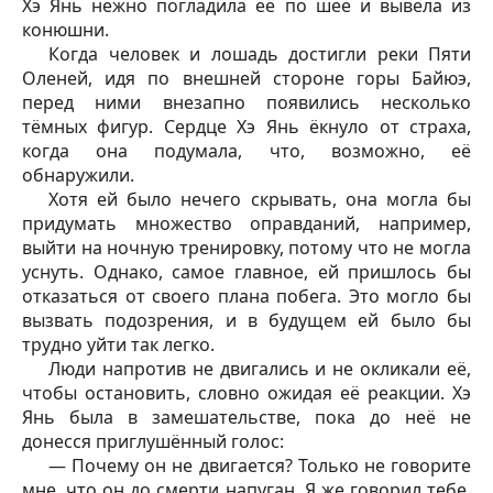
Хэ Янь нежно погладила её по шее и вывела из
конюшни.
Когда человек и лошадь достигли реки Пяти
Оленей, идя по внешней стороне горы Байюэ,
перед ними внезапно появились несколько
тёмных фигур. Сердце Хэ Янь ёкнуло от страха,
когда она подумала, что, возможно, её
обнаружили.
Хотя ей было нечего скрывать, она могла бы
придумать множество оправданий, например,
выйти на ночную тренировку, потому что не могла
уснуть. Однако, самое главное, ей пришлось бы
отказаться от своего плана побега. Это могло бы
вызвать подозрения, и в будущем ей было бы
трудно уйти так легко.
Люди напротив не двигались и не окликали её,
чтобы остановить, словно ожидая её реакции. Хэ
Янь была в замешательстве, пока до неё не
донесся приглушённый голос:
— Почему он не двигается? Только не говорите
мне, что он до смерти напуган. Я же говорил тебе,