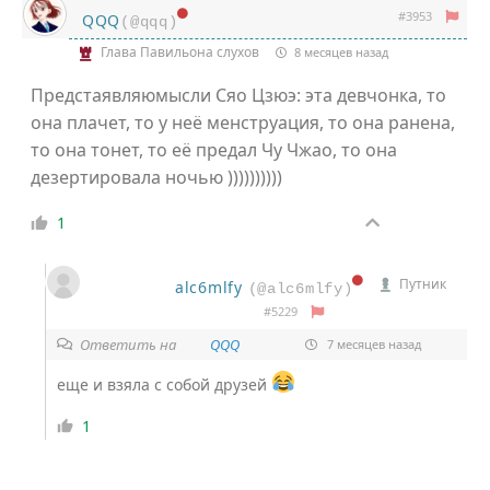
#3953
QQQ
(@qqq)
Глава Павильона слухов
8 месяцев назад
Предстаявляюмысли Сяо Цзюэ: эта девчонка, то
она плачет, то у неё менструация, то она ранена,
то она тонет, то её предал Чу Чжао, то она
дезертировала ночью ))))))))))
1
Путник
alc6mlfy
(@alc6mlfy)
#5229
Ответить на
QQQ
7 месяцев назад
еще и взяла с собой друзей
1