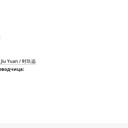
:
 Jiu Yuan / 时玖远
еводчица: