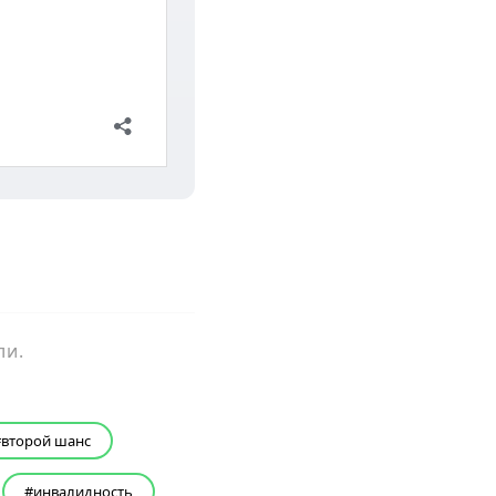
ли.
второй шанс
инвалидность