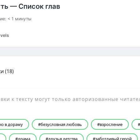
и (
18
)
ки к тексту могут только авторизованные читате
но в дораму
безусловная любовь
взросление
драма
друзья детства
заботливый герой