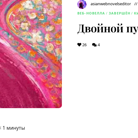
asianwebnovelseditor
ВЕБ-НОВЕЛЛА
/
ЗАВЕРШЁН
/
К
Двойной пу
26
4
< 1
минуты