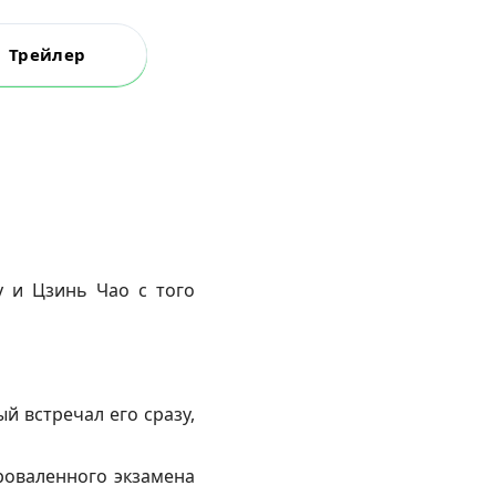
Трейлер
у и Цзинь Чао с того
й встречал его сразу,
роваленного экзамена