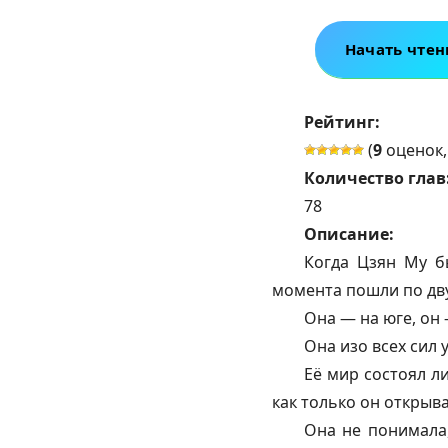
Начать чтен
Рейтинг:
(
9
оценок,
Количество глав
78
Описание:
Когда Цзян Му б
момента пошли по дв
Она — на юге, он 
Она изо всех сил 
Её мир состоял л
как только он открыва
Она не понимала