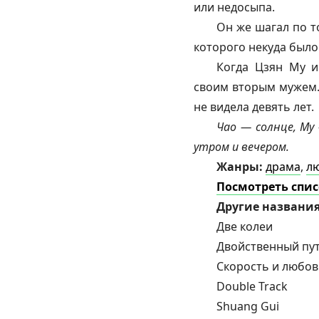
или недосыпа.
Он же шагал по т
которого некуда было
Когда Цзян Му и
своим вторым мужем. 
не видела девять лет.
Чао — солнце, Му 
утром и вечером.
Жанры:
драма
,
л
Посмотреть спис
Другие названи
Две колеи
Двойственный пу
Скорость и любов
Double Track
Shuang Gui