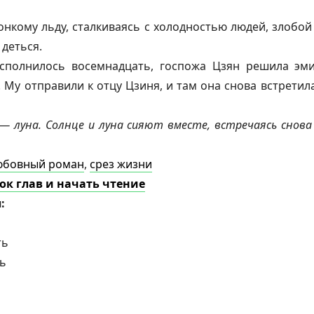
онкому льду, сталкиваясь с холодностью людей, злобой
 деться.
сполнилось восемнадцать, госпожа Цзян решила эми
Му отправили к отцу Цзиня, и там она снова встретил
— луна. Солнце и луна сияют вместе, встречаясь снова 
юбовный роман
,
срез жизни
ок глав и начать чтение
я:
ть
ь