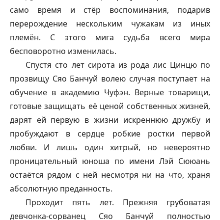
само время и стёр воспоминания, подарив
перерождение нескольким чужакам из иных
племён. С этого мига судьба всего мира
бесповоротно изменилась.
Спустя сто лет сирота из рода лис Цинцю по
прозвищу Сяо Банчуй волею случая поступает на
обучение в академию Чуфэн. Верные товарищи,
готовые защищать её ценой собственных жизней,
дарят ей первую в жизни искреннюю дружбу и
пробуждают в сердце робкие ростки первой
любви. И лишь один хитрый, но невероятно
проницательный юноша по имени Лэй Сююань
остаётся рядом с ней несмотря ни на что, храня
абсолютную преданность.
Проходит пять лет. Прежняя грубоватая
девчонка-сорванец Сяо Банчуй полностью