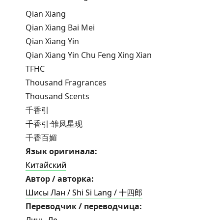
Qian Xiang
Qian Xiang Bai Mei
Qian Xiang Yin
Qian Xiang Yin Chu Feng Xing Xian
TFHC
Thousand Fragrances
Thousand Scents
千香引
千香引·雏凤星现
千香百媚
Язык оригинала:
Китайский
Автор / авторка:
Шиcы Лан / Shi Si Lang / 十四郎
Переводчик / переводчица: