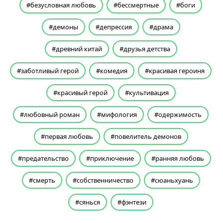
безусловная любовь
бессмертные
боги
демоны
депрессия
драма
древний китай
друзья детства
заботливый герой
комедия
красивая героиня
красивый герой
культивация
любовный роман
мифология
одержимость
первая любовь
повелитель демонов
предательство
приключение
ранняя любовь
смерть
собственничество
сюаньхуань
сянься
фэнтези