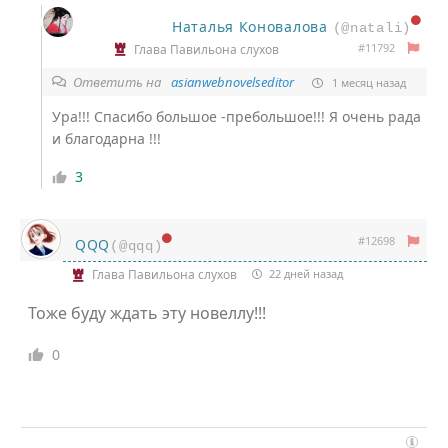
Наталья Коновалова
(@natali)
#11792
Глава Павильона слухов
Ответить на
asianwebnovelseditor
1 месяц назад
Ура!!! Спасибо большое -пребольшое!!! Я очень рада
и благодарна !!!
3
#12698
QQQ
(@qqq)
Глава Павильона слухов
22 дней назад
Тоже буду ждать эту новеллу!!!
0