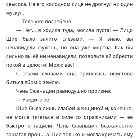
свысока. На его холодном лице не дрогнул ни один
мускул.
— Тело уже погребено.
— Нет… я ходила туда, могила пуста! — Лицо
Шие было залито слезами. — Я знаю, вы
ненавидели
фужэнь
, но она уже мертва. Как бы
сильно вы её ни ненавидели, позвольте ей обрести
покой в целости! Молю вас!
С этими словами она принялась неистово
биться лбом о землю.
Чэнь Сюаньцин равнодушно произнёс:
— Уведите её.
Шие была лишь слабой женщиной и, конечно,
не могла тягаться в силе со стражниками — её
быстро оттащили. Чэнь Сюаньцин безжалостно
зашагал прочь, а Шие только и могла кричать ему