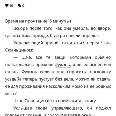
10
0
Время на прочтение:
6
минут(ы)
Вскоре после того, как она умерла, во дворе,
где она жила прежде, быстро навели порядок.
Управляющий пришёл отчитаться перед Чэнь
Сюаньцином:
— Ци-е, все те вещи, которыми обычно
пользовалась прежняя
фужэнь
, я велел вынести и
сжечь.
Фужэнь
велела мне спросить: поскольку
усадьба теперь пустует без дела, можно ли отдать
её для проживания нескольким момо из её родных
мест?
Чэнь Сюаньцин в это время читал книгу.
Услышав слова управляющего, он поднял
голову от страниц и долго смотрел в окно.