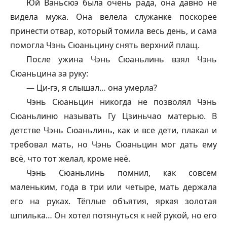
Юй Ваньсюэ была очень рада, она давно не
видела мужа. Она велела служанке поскорее
принести отвар, который томила весь день, и сама
помогла Чэнь Сюаньцину снять верхний плащ.
После ужина Чэнь Сюаньлинь взял Чэнь
Сюаньцина за руку:
— Ци-гэ, я слышал… она умерла?
Чэнь Сюаньцин никогда не позволял Чэнь
Сюаньлиню называть Гу Цзиньчао матерью. В
детстве Чэнь Сюаньлинь, как и все дети, плакал и
требовал мать, но Чэнь Сюаньцин мог дать ему
всё, что тот желал, кроме неё.
Чэнь Сюаньлинь помнил, как совсем
маленьким, года в три или четыре, мать держала
его на руках. Тёплые объятия, яркая золотая
шпилька… Он хотел потянуться к ней рукой, но его