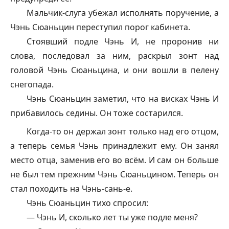
Мальчик-слуга убежал исполнять поручение, а
Чэнь Сюаньцин переступил порог кабинета.
Стоявший подле Чэнь И, не проронив ни
слова, последовал за ним, раскрыл зонт над
головой Чэнь Сюаньцина, и они вошли в пелену
снегопада.
Чэнь Сюаньцин заметил, что на висках Чэнь И
прибавилось седины. Он тоже состарился.
Когда-то он держал зонт только над его отцом,
а теперь семья Чэнь принадлежит ему. Он занял
место отца, заменив его во всём. И сам он больше
не был тем прежним Чэнь Сюаньцином. Теперь он
стал походить на Чэнь-сань-е.
Чэнь Сюаньцин тихо спросил:
— Чэнь И, сколько лет ты уже подле меня?