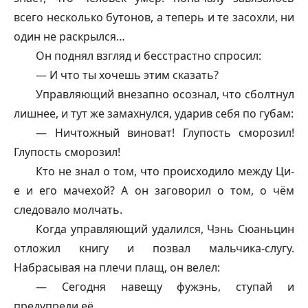
всего несколько бутонов, а теперь и те засохли, ни
один не раскрылся…
Он поднял взгляд и бесстрастно спросил:
— И что ты хочешь этим сказать?
Управляющий внезапно осознал, что сболтнул
лишнее, и тут же замахнулся, ударив себя по губам:
— Ничтожный виноват! Глупость сморозил!
Глупость сморозил!
Кто не знал о том, что происходило между Ци-
е и его мачехой? А он заговорил о том, о чём
следовало молчать.
Когда управляющий удалился, Чэнь Сюаньцин
отложил книгу и позвал мальчика-слугу.
Набрасывая на плечи плащ, он велел:
— Сегодня навещу
фужэнь
, ступай и
предупреди её.