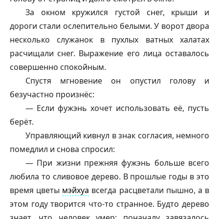
За окном кружился густой снег, крыши и
дороги стали ослепительно белыми. У ворот двора
несколько служанок в пухлых ватных халатах
расчищали снег. Выражение его лица оставалось
совершенно спокойным.
Спустя мгновение он опустил голову и
безучастно произнёс:
— Если
фужэнь
хочет использовать её, пусть
берёт.
Управляющий кивнул в знак согласия, немного
помедлил и снова спросил:
— При жизни прежняя
фужэнь
больше всего
любила то сливовое дерево. В прошлые годы в это
время цветы
мэйхуа
всегда расцветали пышно, а в
этом году творится что-то странное. Будто дерево
знает, что человек умер: поначалу завязалось