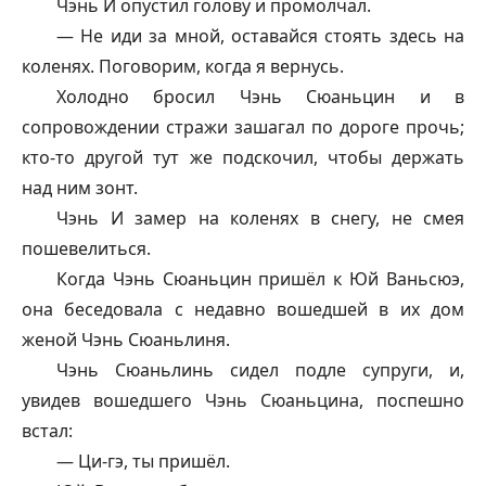
Чэнь И опустил голову и промолчал.
— Не иди за мной, оставайся стоять здесь на
коленях. Поговорим, когда я вернусь.
Холодно бросил Чэнь Сюаньцин и в
сопровождении стражи зашагал по дороге прочь;
кто-то другой тут же подскочил, чтобы держать
над ним зонт.
Чэнь И замер на коленях в снегу, не смея
пошевелиться.
Когда Чэнь Сюаньцин пришёл к Юй Ваньсюэ,
она беседовала с недавно вошедшей в их дом
женой Чэнь Сюаньлиня.
Чэнь Сюаньлинь сидел подле супруги, и,
увидев вошедшего Чэнь Сюаньцина, поспешно
встал:
— Ци-гэ, ты пришёл.