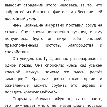
выносит страданий этого человека, за то, что
забрал её из бокового флигеля и обеспечил ей
достойный уход.
Чэнь Сюаньцин аккуратно поставил сосуд на
столик. Свет свечи постепенно тускнел, и ему
почудилось, будто он видит себя юношей,
преисполненным чистоты, благородства и
спокойствия.
Он увидел, как Гу Цзиньчао разговаривает с
одной
поцзы
. Она спросила: «Весь сад усажен
красной
мэйхуа
, почему же здесь растёт
зимнецвет? Красные цветы такие яркие и
оживлённые, может, срубить это дерево и
посадить красную
мэйхуа
?»
Старуха улыбнулась: «
Фужэнь
, вы не знаете,
этот зимнецвет много лет назад
шао-е
посадил