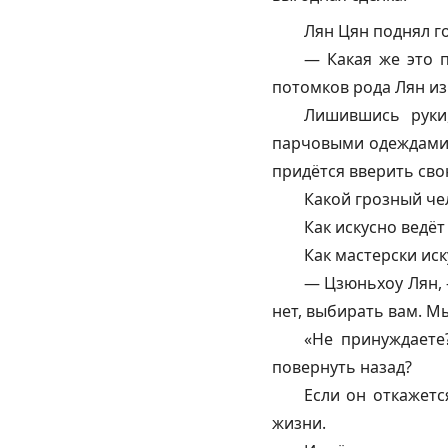
Лян Цян поднял го
— Какая же это п
потомков рода Лян из
Лишившись руки
парчовыми одеждами 
придётся вверить сво
Какой грозный че
Как искусно ведёт
Как мастерски иск
—
Цзюньхоу
Лян, 
нет, выбирать вам. М
«Не принуждаете
повернуть назад?
Если он откажетс
жизни.