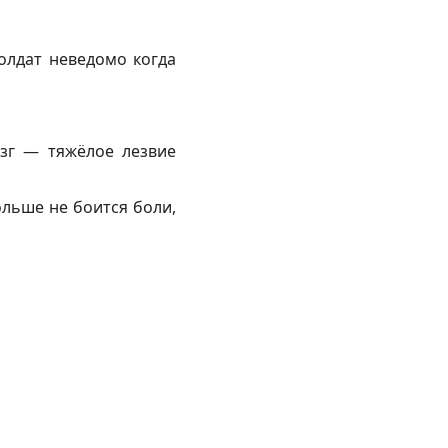
солдат неведомо когда
язг — тяжёлое лезвие
ольше не боится боли,