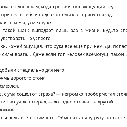
знул по доспехам, издав резкий, скрежещущий звук.
 пришёл в себя и подсознательно отпрянул назад.
коять меча, усмехнулся:
 такой шанс выпадает лишь раз в жизни. Будьте сп
увствовать не успеете.
ки, кожей ощущая, что рука всё ещё при нём. Да, попас
 силы врага… Даже если тот человек всемогущ, такой
добыли специально для него.
рямь дорогого стоил.
смеялся.
о, с ума сошёл от страха? — негромко пробормотал стоя
ти рассудок потерял, — холодно отозвался другой.
роизнёс:
 вы ведь всё понимаете. Обменять одну руку на такое