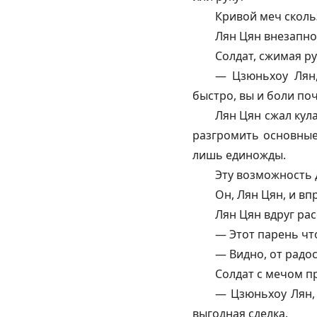
Кривой меч сколь
Лян Цян внезапно
Солдат, сжимая ру
—
Цзюньхоу
Лян,
быстро, вы и боли поч
Лян Цян сжал кула
разгромить основные
лишь единожды.
Эту возможность 
Он, Лян Цян, и вп
Лян Цян вдруг рас
— Этот парень чт
— Видно, от радос
Солдат с мечом п
—
Цзюньхоу
Лян,
выгодная сделка.