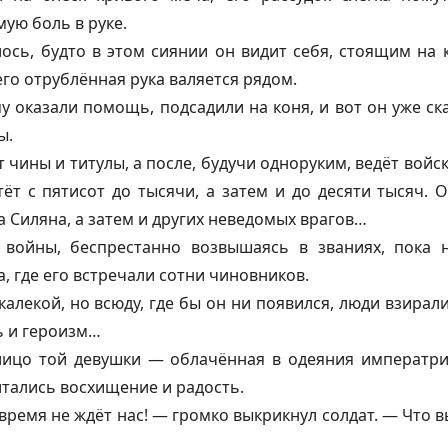
ую боль в руке.
ось, будто в этом сиянии он видит себя, стоящим на 
его отрублённая рука валяется рядом.
му оказали помощь, подсадили на коня, и вот он уже ск
ы.
 чины и титулы, а после, будучи одноруким, ведёт войс
ёт с пятисот до тысячи, а затем и до десяти тысяч. 
а Силяна, а затем и других неведомых врагов…
войны, беспрестанно возвышаясь в званиях, пока н
, где его встречали сотни чиновников.
калекой, но всюду, где бы он ни появился, люди взирал
ь и героизм…
лицо той девушки — облачённая в одеяния императри
читались восхищение и радость.
время не ждёт нас! — громко выкрикнул солдат. — Что в