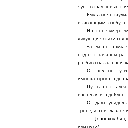
чувствовал невыносим
Ему даже почудил
взывающим к небу, а 
Но он не умер: е
ликующие крики толп
Затем он получает
под его началом раст
разбив сначала войск
Он шёл по пути 
императорского двора
Пусть он остался 
воспевая его доблест
Он даже увидел 
троне, и в её глазах 
—
Цзюньхоу
Лян, 
или руку?