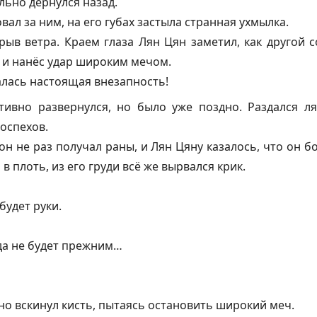
льно дёрнулся назад.
вал за ним, на его губах застыла странная ухмылка.
рыв ветра. Краем глаза Лян Цян заметил, как другой 
 и нанёс удар широким мечом.
алась настоящая внезапность!
тивно развернулся, но было уже поздно. Раздался л
оспехов.
он не раз получал раны, и Лян Цяну казалось, что он б
 в плоть, из его груди всё же вырвался крик.
будет руки.
да не будет прежним…
но вскинул кисть, пытаясь остановить широкий меч.