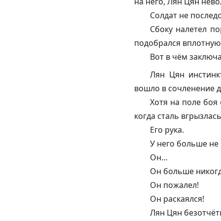
на него, Лян Цян нево
Солдат не последо
Сбоку налетел по
подобрался вплотную
Вот в чём заключ
Лян Цян инстинк
вошло в сочленение д
Хотя на поле боя 
когда сталь вгрызлась
Его рука.
У него больше не 
Он…
Он больше никог
Он пожалел!
Он раскаялся!
Лян Цян безотчёт