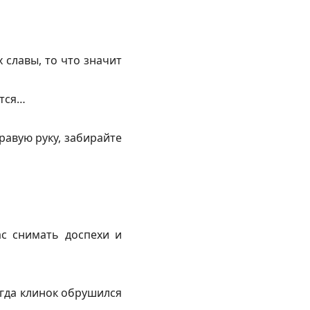
 славы, то что значит
ются…
равую руку, забирайте
ас снимать доспехи и
огда клинок обрушился