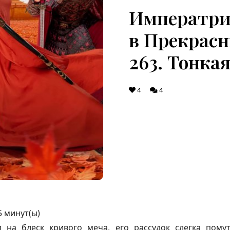
Императри
в Прекрасн
263. Тонка
4
4
5
минут(ы)
 на блеск кривого меча, его рассудок слегка пому