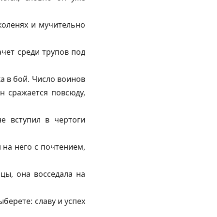
коленях и мучительно
ачет среди трупов под
ка в бой. Число воинов
Он сражается повсюду,
е вступил в чертоги
и на него с почтением,
цы, она восседала на
ыберете: славу и успех