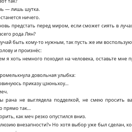
вот так?
нь — лишь шутка.
станется ничего.
новь предстать перед миром, если сможет сиять в лучах
всего рода Лян?
лучай быть кому-то нужным, так пусть же им воспользу
олову и произнёс:
м я хоть немного походил на человека, оставьте мне п
промелькнула довольная улыбка:
овинуюсь приказу
цзюньхоу
…
меч.
бы рана не выглядела подделкой, не смею просить в
то прямо так…
орить, как меч резко опустился вниз.
ллюзию внезапности?» Но хотя выбор уже был сделан, к