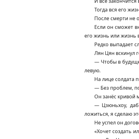
И всё закончится 
Тогда вся его жиз
После смерти не о
Если он сможет в
его жизнь или жизнь 
Редко выпадает с
Лян Цян вскинул г
— Чтобы в будуще
левую.
На лице солдата 
— Без проблем, п
Он занёс кривой 
—
Цзюньхоу
, да
ложиться, я сделаю э
Не успел он догов
«Хочет создать и