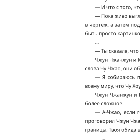
— И что с того, ч
— Пока живо выгл
в чертёж, а затем по
быть просто картинко
…
— Ты сказала, чт
Чжун Чжанжун и М
слова Чу Чжао, они о
— Я собираюсь п
всему миру, что Чу Х
Чжун Чжанжун и М
более сложное.
— А-Чжао, если 
проговорил Чжун Чжа
границы. Твоя обида 