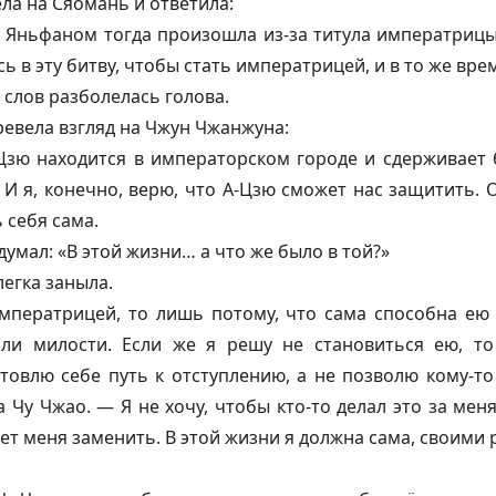
ла на Сяомань и ответила:
 Яньфаном тогда произошла из-за титула императрицы,
 в эту битву, чтобы стать императрицей, и в то же врем
 слов разболелась голова.
ревела взгляд на Чжун Чжанжуна:
-Цзю находится в императорском городе и сдерживает
 И я, конечно, верю, что А-Цзю сможет нас защитить. 
 себя сама.
умал: «В этой жизни… а что же было в той?»
легка заныла.
мператрицей, то лишь потому, что сама способна ею 
или милости. Если же я решу не становиться ею, то
товлю себе путь к отступлению, а не позволю кому-т
 Чу Чжао. — Я не хочу, чтобы кто-то делал это за меня,
ет меня заменить. В этой жизни я должна сама, своими 