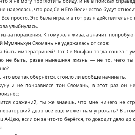
что я не могу проглотить обиду, и не в поисках справе
не надеялась, что род Се и Его Величество будут относ
 Всё просто. Это была игра, и в тот раз я действительно
нова улыбнулась.
из-за поражения. К тому же я жива, а значит, попробую 
й Мумяньхун Сяомань не удержалась от слов:
а быть императрицей? Тот Се Яньфан тогда сошёл с ум
ю не быть, разве нынешняя жизнь — не то, чего ты 
йню?
, что всё так обернётся, стоило ли вообще начинать.
уну и не понравился тон Сяомань, в этот раз он не
роизнёс:
ится сражений, ты же знаешь, что мне ничего не стр
ераторский двор всё ещё может нам угрожать? В этом
ц А-Цзю, если он за что-то берётся, то доводит дело до 
.