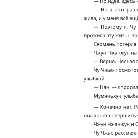
— По идее, здесь 
— Но в этот раз 
жива, и у меня всё ещ
— Поэтому я, Чу 
прожила эту жизнь зр
Сяомань потерла 
Чжун Чжанжун на 
— Верно. Нельзя п
Чу Чжао посмотре
улыбкой.
— Нян, — спросила
Мумяньхун, улыба
— Конечно нет. Р
она хочет совершить
Чжун Чжанжун и 
Чу Чжао рассмеял