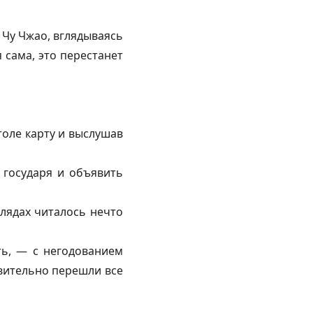
 Чу Чжао, вглядываясь
 сама, это перестанет
оле карту и выслушав
 государя и объявить
лядах читалось нечто
ть, — с негодованием
вительно перешли все