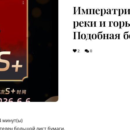
Императри
реки и горы
Подобная б
2
0
4
минут(ы)
стелен большой лист бумаги.