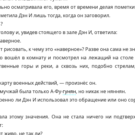
ьно осматривала его, время от времени делая пометки
метила Дэн И лишь тогда, когда он заговорил.
?
олову и, увидев стоящего в зале Дэн И, ответила:
наверное.
 рисовать, к чему это «наверное»? Разве она сама не зн
о вошёл в комнату и посмотрел на лежащий на столе
венные горы и реки, а сквозь них, подобно стрелам
карту военных действий, — произнёс он.
мучжай была только А-Фу-
гунян
, но никак не
няннян
.
ренно ли Дэн И использовал это обращение или оно сор
ла этому значения. Она не стала ничего ни подтверж
т:
т живо, не так ли?