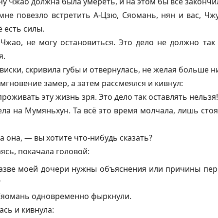
Чу Чжао должна была умереть, и на этом бы всё закончи
мне повезло встретить А-Цзю, Сяомань, нян и вас, Чжу
ё есть силы.
Чжао, не могу остановиться. Это дело не должно так 
я.
виски, скривила губы и отвернулась, не желая больше н
мгновение замер, а затем рассмеялся и кивнул:
роживать эту жизнь зря. Это дело так оставлять нельзя!
ла на Мумяньхун. Та всё это время молчала, лишь стоя
 она, — вы хотите что-нибудь сказать?
ясь, покачала головой:
азве моей дочери нужны объяснения или причины пере
?
Сяомань одновременно фыркнули.
ась и кивнула: