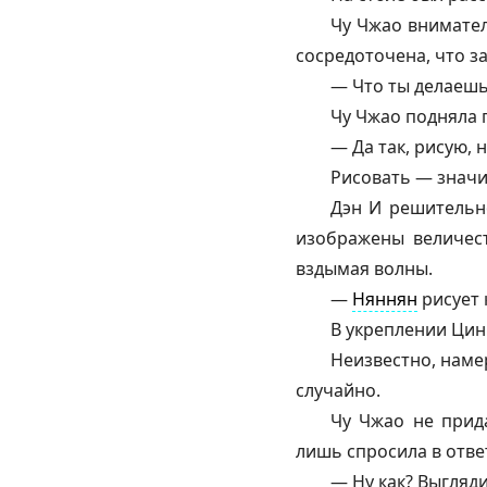
Чу Чжао внимател
сосредоточена, что за
— Что ты делаешь
Чу Чжао подняла г
— Да так, рисую, 
Рисовать — значит
Дэн И решительн
изображены величест
вздымая волны.
—
Няннян
рисует 
В укреплении Цин
Неизвестно, наме
случайно.
Чу Чжао не прида
лишь спросила в отве
— Ну как? Выгляди