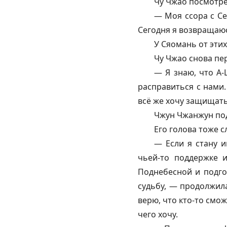
Чу Чжао посмотре
— Моя ссора с Се
Сегодня я возвращаюсь
У Сяомань от этих
Чу Чжао снова пе
— Я знаю, что А
расправиться с нами.
всё же хочу защищать
Чжун Чжанжун под
Его голова тоже с
— Если я стану и
чьей-то поддержке 
Поднебесной и подго
судьбу, — продолжила
верю, что кто-то смож
чего хочу.