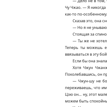
— Дело не в том, 
Чу Чжао. — Я никогда 
как-то по-особенному.
Сказав это, она с
— Но я не унываю 
Стоящая за спино
— Ты же не хотел
Теперь ты можешь е
ввязываться в эту бо
Если бы она знала
Хотя Чжун Чжанж
Поколебавшись, он п
— Чжун-шу не бо
переживаешь, что имп
Цзю он… ну, этот мале
можем быть спокойны