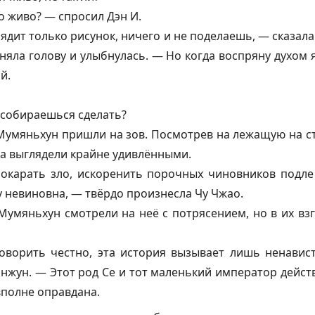
то живо? — спросил Дэн И.
ядит только рисунок, ничего и не поделаешь, — сказала
дняла голову и улыбнулась. — Но когда воспряну духом я
й.
о собираешься сделать?
умяньхун пришли на зов. Посмотрев на лежащую на ст
ба выглядели крайне удивлёнными.
окарать зло, искоренить порочных чиновников подле
оу невиновна, — твёрдо произнесла Чу Чжао.
умяньхун смотрели на неё с потрясением, но в их взг
говорить честно, эта история вызывает лишь ненавис
нжун. — Этот род Се и тот маленький император дейст
вполне оправдана.