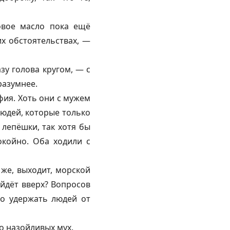
овое масло пока ещё
их обстоятельствах, —
азу голова кругом, — с
разумнее.
фия. Хоть они с мужем
людей, которые только
 лепёшки, так хотя бы
окойно. Оба ходили с
 же, выходит, морской
ойдёт вверх? Вопросов
ло удержать людей от
о назойливых мух.