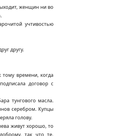
выходит, женщин ни во
.
нарочитой учтивостью
руг другу.
к тому времени, когда
подписала договор с
ара тунгового масла.
лянов серебром. Купцы
еряла голову.
яева живут хорошо, то
оброму, так что те,