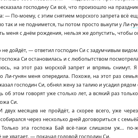
ресказала господину Си всё, что произошло на праздник
а: — По-моему, с этим снятием морского запрета всё ещ
о так и не поднимется, ты потом просто выкупи у Ли-
гу
ь меня с днём рождения, нельзя же допустить, чтобы он
о не дойдёт, — ответил господин Си с задумчивым видом
госпожа Си остановилась и с любопытством посмотрела
юсь, на этот раз морской запрет и впрямь снимут. Я
о Ли-
гунян
меня опередила. Похоже, на этот раз семья
казал господин Си, обнял жену за талию и усадил рядом 
 об этом говорят уже столько лет, а всякий раз только
ожа Си.
 двух месяцев не пройдёт, а скорее всего, уже чере
з собирался через несколько дней договориться с семьё
 Только эта госпожа Бай всё-таки слишком уж… по-ж
 не хватает, — покачал головой господин Си.