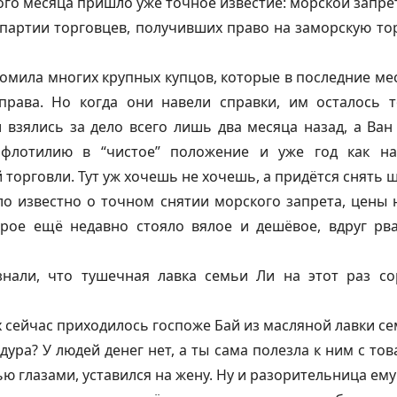
того месяца пришло уже точное известие: морской запре
 партии торговцев, получивших право на заморскую то
омила многих крупных купцов, которые в последние ме
права. Но когда они навели справки, им осталось 
 взялись за дело всего лишь два месяца назад, а Ван
флотилию в “чистое” положение и уже год как н
торговли. Тут уж хочешь не хочешь, а придётся снять ш
ало известно о точном снятии морского запрета, цены 
орое ещё недавно стояло вялое и дешёвое, вдруг рва
знали, что тушечная лавка семьи Ли на этот раз с
х сейчас приходилось госпоже Бай из масляной лавки се
дура? У людей денег нет, а ты сама полезла к ним с то
ю глазами, уставился на жену. Ну и разорительница ему