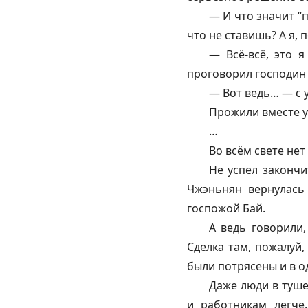
— И что значит “п
что не ставишь? А я, п
— Всё-всё, это 
проговорил господин 
— Вот ведь… — с у
Прожили вместе уж
…
Во всём свете нет
Не успел закончи
Чжэньнян вернулась
госпожой Бай.
А ведь говорили,
Сделка там, пожалуй,
были потрясены и в о
Даже люди в туше
и работникам легче