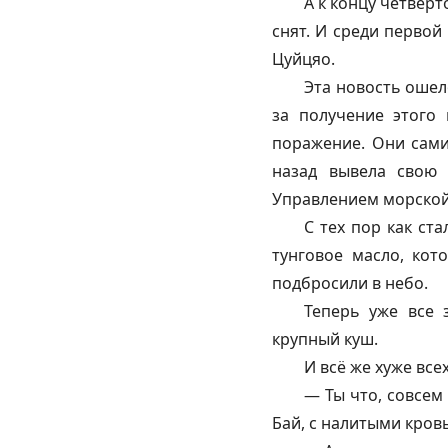
А к концу четвёр
снят. И среди первой
Цуйцяо.
Эта новость ошел
за получение этого 
поражение. Они сами
назад вывела свою 
Управлением морской 
С тех пор как ст
тунговое масло, кот
подбросили в небо.
Теперь уже все 
крупный куш.
И всё же хуже все
— Ты что, совсем 
Бай, с налитыми кровь