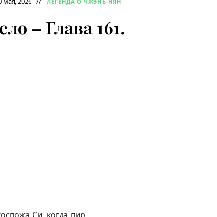
0 мая, 2026
ЛЕГЕНДА О ЧЖЭНЬ-НЯН
ло – Глава 161.
оспожа Си, когда пир