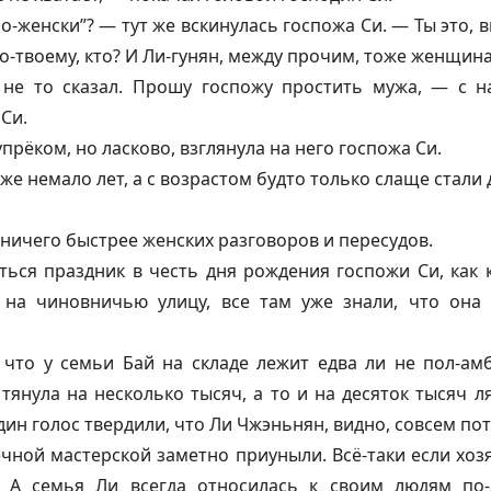
о-женски”? — тут же вскинулась госпожа Си. — Ты это, 
о-твоему, кто? И Ли-
гунян
, между прочим, тоже женщина
я не то сказал. Прошу госпожу простить мужа, — с 
Си.
прёком, но ласково, взглянула на него госпожа Си.
е немало лет, а с возрастом будто только слаще стали д
 ничего быстрее женских разговоров и пересудов.
ться праздник в честь дня рождения госпожи Си, как 
 на чиновничью улицу, все там уже знали, что она 
 что у семьи Бай на складе лежит едва ли не пол-амб
 тянула на несколько тысяч, а то и на десяток тысяч 
дин голос твердили, что Ли Чжэньнян, видно, совсем пот
чной мастерской заметно приуныли. Всё-таки если хоз
. А семья Ли всегда относилась к своим людям по-д