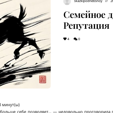
skazkipodnebsnoy
2
Семейное де
Репутация
4
0
8
минут(ы)
 больше себе позволяет… — недовольно проговорила г