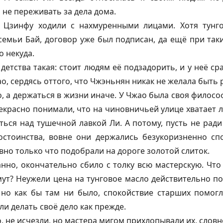
 не переживать за дела дома.
Цзинфу ходили с нахмуренными лицами. Хотя тунг
семьи Бай, договор уже был подписан, да ещё при так
о некуда.
детства такая: стоит людям её подзадорить, и у неё ср
о, сердясь оттого, что Чжэньнян никак не желала быть 
о, а держаться в жизни иначе. У Чжао была своя филосо
екрасно понимали, что на чиновничьей улице хватает 
ться над тушечной лавкой Ли. А потому, пусть не ради
остоинства, вовне они держались безукоризненно сп
вно только что подобрали на дороге золотой слиток.
ранно, окончательно сбило с толку всю мастерскую. Что
ут? Неужели цена на тунговое масло действительно п
 но как бы там ни было, спокойствие старших помог
ли делать своё дело как прежде.
, не исчезли, но мастера мигом прихлопывали их, словн