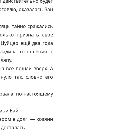
т действительно будет
рговлю, оказалась Ван
сяцы тайно сражались
только признать своё
 Цуйцяо ещё два года
аладила отношения с
ляпу.
на всё пошли вверх. А
нуло так, словно его
орвала по-настоящему
мьи Бай.
варом в долг! — хозяин
 досталась.