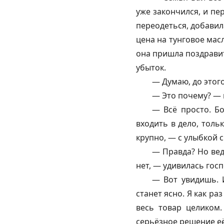
уже закончился, и пе
переодеться, добавил
цена на тунговое масл
она пришла поздравит
убыток.
— Думаю, до этог
— Это почему? — 
— Всё просто. Бо
входить в дело, тольк
крупно, — с улыбкой с
— Правда? Но ведь
нет, — удивилась госп
— Вот увидишь. И
станет ясно. Я как ра
весь товар целиком.
серьёзное решение её