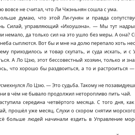
ю вовсе не считал, что Ли Чжэньнян сошла с ума.
больше думаю, что этой Ли-
гунян
и правда сопутству
нь Силай, управляющий «Ихоушэна». — Мы тут надрыв
и немало, да только сил на это ушло без меры. А она? С
 неба сыплются. Вот бы и мне на долю перепало хоть нес
ему приходилось и товар скупать, и суда искать, и с
ься. А Ло Цзю, этот бессовестный хозяин, только и зна
сь, что хорошо бы раздвоиться, а то и растроиться — 
смехнулся Ло Цзю. — Это судьба. Такому не позавидуеш
к ни в чём не бывало продолжил неторопливо пить чай.
наступила середина четвёртого месяца. С того дня, к
ай, прошёл уже месяц. Слухи о скором снятии морског
всё больше людей начинали ездить в Управление мор