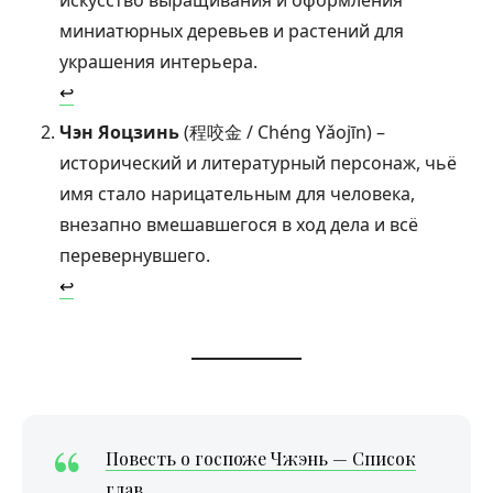
искусство выращивания и оформления
миниатюрных деревьев и растений для
украшения интерьера.
↩︎
Чэн Яоцзинь
(程咬金 / Chéng Yǎojīn) –
исторический и литературный персонаж, чьё
имя стало нарицательным для человека,
внезапно вмешавшегося в ход дела и всё
перевернувшего.
↩︎
Повесть о госпоже Чжэнь — Список
глав