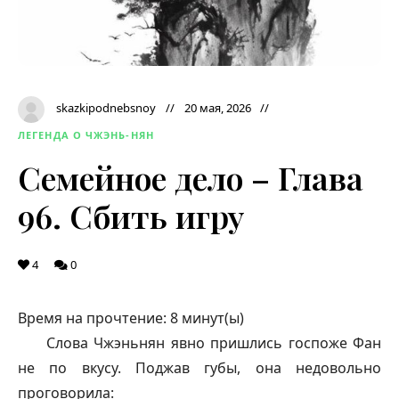
skazkipodnebsnoy
20 мая, 2026
ЛЕГЕНДА О ЧЖЭНЬ-НЯН
Семейное дело – Глава
96. Сбить игру
4
0
Время на прочтение:
8
минут(ы)
Слова Чжэньнян явно пришлись госпоже Фан
не по вкусу. Поджав губы, она недовольно
проговорила: