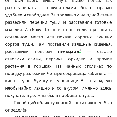
он был всего лишь чуть выше пояса, так
разговаривать с покупателями было гораздо
удобнее и свободнее. За прилавком на одной стене
развесили перечни туши и расставили готовые
изделия. А сбоку Чжэньнян ещё велела устроить
отдельное место для показа дорогих, лучших
сортов туши. Там поставили изящные сиденья,
1
расставили повсюду
пэньцзин
— старые
стволики сливы, персика, орхидеи и прочие
растения в горшках. На чайных столиках по
порядку разложили Четыре сокровища кабинета —
кисть, тушь, бумагу и тушечницу. Всё выглядело
необычайно изящно и со вкусом. Именно здесь
покупатели должны были пробовать тушь.
Так общий облик тушечной лавки наконец был
определён.