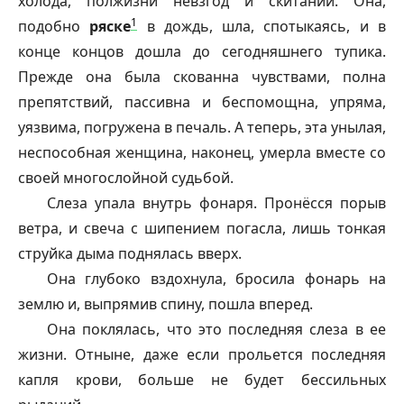
холода, полжизни невзгод и скитаний. Она,
1
подобно
ряске
в дождь, шла, спотыкаясь, и в
конце концов дошла до сегодняшнего тупика.
Прежде она была скованна чувствами, полна
препятствий, пассивна и беспомощна, упряма,
уязвима, погружена в печаль. А теперь, эта унылая,
неспособная женщина, наконец, умерла вместе со
своей многослойной судьбой.
Слеза упала внутрь фонаря. Пронёсся порыв
ветра, и свеча с шипением погасла, лишь тонкая
струйка дыма поднялась вверх.
Она глубоко вздохнула, бросила фонарь на
землю и, выпрямив спину, пошла вперед.
Она поклялась, что это последняя слеза в ее
жизни. Отныне, даже если прольется последняя
капля крови, больше не будет бессильных