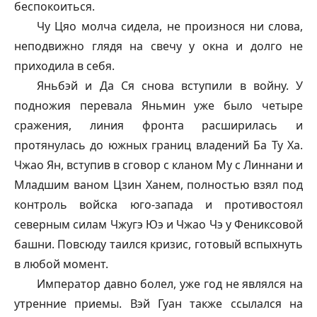
беспокоиться.
Чу Цяо молча сидела, не произнося ни слова,
неподвижно глядя на свечу у окна и долго не
приходила в себя.
Яньбэй и Да Ся снова вступили в войну. У
подножия перевала Яньмин уже было четыре
сражения, линия фронта расширилась и
протянулась до южных границ владений Ба Ту Ха.
Чжао Ян, вступив в сговор с кланом Му с Линнани и
Младшим ваном Цзин Ханем, полностью взял под
контроль войска юго-запада и противостоял
северным силам Чжугэ Юэ и Чжао Чэ у Фениксовой
башни. Повсюду таился кризис, готовый вспыхнуть
в любой момент.
Император давно болел, уже год не являлся на
утренние приемы. Вэй Гуан также ссылался на