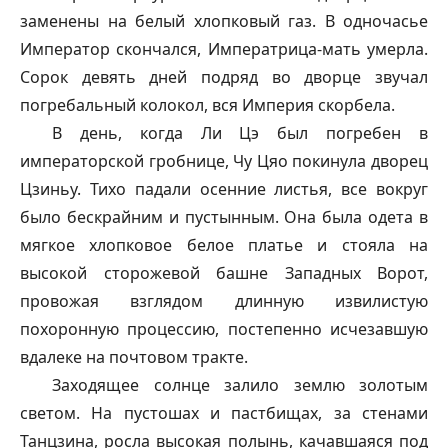
заменены на белый хлопковый газ. В одночасье
Император скончался, Императрица-мать умерла.
Сорок девять дней подряд во дворце звучал
погребальный колокол, вся Империя скорбела.
В день, когда Ли Цэ был погребен в
императорской гробнице, Чу Цяо покинула дворец
Цзиньу. Тихо падали осенние листья, все вокруг
было бескрайним и пустынным. Она была одета в
мягкое хлопковое белое платье и стояла на
высокой сторожевой башне Западных Ворот,
провожая взглядом длинную извилистую
похоронную процессию, постепенно исчезавшую
вдалеке на почтовом тракте.
Заходящее солнце залило землю золотым
светом. На пустошах и пастбищах, за стенами
Танцзина, росла высокая полынь, качавшаяся под