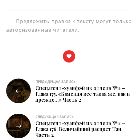
Предложить правки к тексту могут только
авторизованные читатели.
Навигация
ПРЕДЫДУЩАЯ ЗАПИСЬ
Спецагент-хуанфэй из отдела №11 –
по
Глава 175. «Камелия все такая же, как и
прежде…» Часть 2
записям
СЛЕДУЮЩАЯ ЗАПИСЬ
Спецагент-хуанфэй из отдела №11 –
Глава 176. Величайший расцвет Тан.
Часть 2