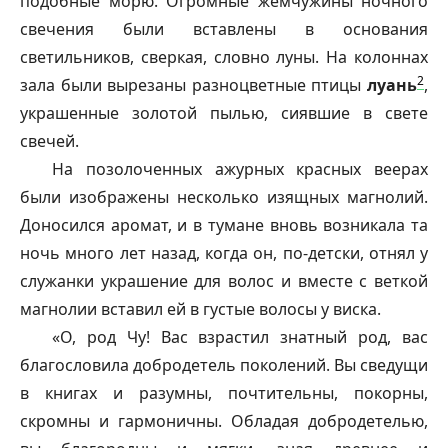
подобные морю. Огромные жемчужины ночного
свечения были вставлены в основания
светильников, сверкая, словно луны. На колоннах
2
зала были вырезаны разноцветные птицы
луань
,
украшенные золотой пылью, сиявшие в свете
свечей.
На позолоченных ажурных красных веерах
были изображены несколько изящных магнолий.
Доносился аромат, и в тумане вновь возникала та
ночь много лет назад, когда он, по-детски, отнял у
служанки украшение для волос и вместе с веткой
магнолии вставил ей в густые волосы у виска.
«О, род Чу! Вас взрастил знатный род, вас
благословила добродетель поколений. Вы сведущи
в книгах и разумны, почтительны, покорны,
скромны и гармоничны. Обладая добродетелью,