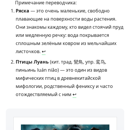
Примечание переводчика:
Ряска
— это очень маленькие, свободно
плавающие на поверхности воды растения.
Они знакомы каждому, кто видел стоячий пруд
или медленную речку: вода покрывается
сплошным зелёным ковром из мельчайших
листочков.
↩︎
Птицы Луань
(кит. трад. 鸞鳥, упр. 鸾鸟,
пиньинь luán niǎo) — это один из видов
мифических птиц в древнекитайской
мифологии, родственный фениксу и часто
отождествляемый с ним
↩︎