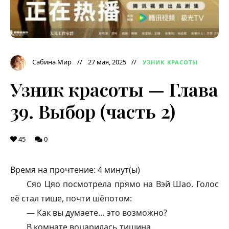
Сабина Мир
27 мая, 2025
УЗНИК КРАСОТЫ
Узник красоты — Глава
39. Выбор (часть 2)
45
0
Время на прочтение:
4
минут(ы)
Сяо Цяо посмотрела прямо на Вэй Шао. Голос
её стал тише, почти шёпотом:
— Как вы думаете… это возможно?
В комнате воцарилась тишина.