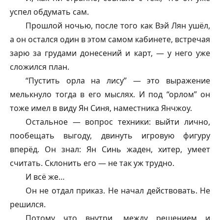
успел обдумать сам.
Прошлой ночью, после того как Вэй Лян ушёл,
а он остался один в этом самом кабинете, встречая
зарю за грудами донесений и карт, — у него уже
сложился план.
“Пустить орла на лису” — это выражение
мелькнуло тогда в его мыслях. И под “орлом” он
тоже имел в виду Ян Синя, наместника Янчжоу.
Остальное — вопрос техники: выйти лично,
пообещать выгоду, двинуть игровую фигуру
вперёд. Он знал: Ян Синь жаден, хитер, умеет
считать. Склонить его — не так уж трудно.
И всё же…
Он не отдал приказ. Не начал действовать. Не
решился.
Потому что внутри, между решением и