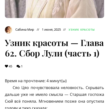
Сабина Мир
1 июня, 2025
УЗНИК КРАСОТЫ
Узник красоты — Глава
62. Сбор Лули (часть 1)
45
1
Время на прочтение:
4
минут(ы)
Сяо Цяо почувствовала неловкость. Скрывать
дальше уже не имело смысла — Старшая госпожа
Сюй всё поняла. Мгновением позже она опустила
голову и тихо сказала: