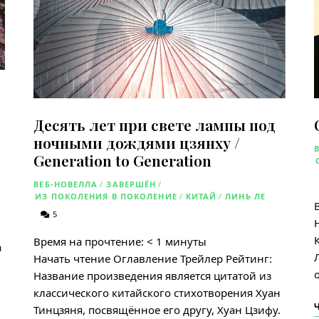
Десять лет при свете лампы под
ночными дождями цзянху /
Generation to Generation
ВЕБ-НОВЕЛЛА
/
ЗАВЕРШЁН
/
ИЗ ПОКОЛЕНИЯ В ПОКОЛЕНИЕ
/
КИТАЙ
/
ЛИНЬ ЛЕ
5
Время на прочтение:
< 1
минуты
а
Начать чтение Оглавление Трейлер Рейтинг:
Название произведения является цитатой из
классического китайского стихотворения Хуан
Тинцзяня, посвящённое его другу, Хуан Цзифу.