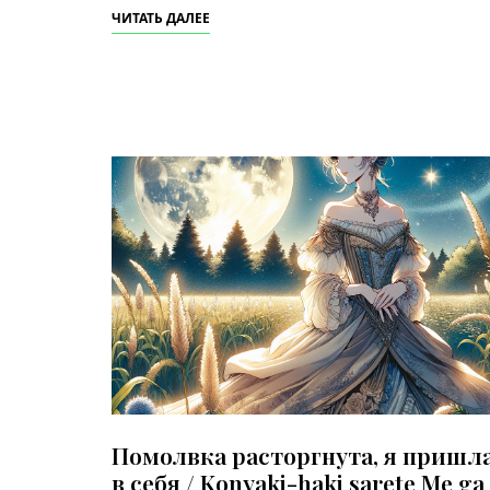
ЧИТАТЬ ДАЛЕЕ
Помолвка расторгнута, я пришл
в себя / Konyaki-haki sarete Me ga