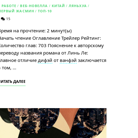
В РАБОТЕ
/
ВЕБ-НОВЕЛЛА
/
КИТАЙ
/
ЛЯНЬХУА
/
ПЕРВЫЙ ЖАСМИН
/
ТОП-10
15
Время на прочтение:
2
минут(ы)
Начать чтение Оглавление Трейлер Рейтинг:
Количество глав: 703 Пояснение к авторскому
переводу названия романа от Линь Ле:
Главное отличие
дифэй
от
ванфэй
заключается
в том, …
ЧИТАТЬ ДАЛЕЕ