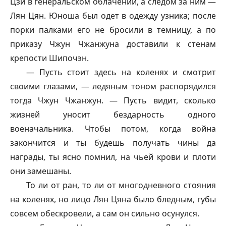
Цзи в генеральском облачении, а следом за ним —
Лян Цян. Юноша был одет в одежду узника; после
порки палками его не бросили в темницу, а по
приказу Чжун Чжанжуна доставили к стенам
крепости Шипочэн.
— Пусть стоит здесь на коленях и смотрит
своими глазами, — ледяным тоном распорядился
тогда Чжун Чжанжун. — Пусть видит, сколько
жизней уносит бездарность одного
военачальника. Чтобы потом, когда война
закончится и ты будешь получать чины да
награды, ты ясно помнил, на чьей крови и плоти
они замешаны.
То ли от ран, то ли от многодневного стояния
на коленях, но лицо Лян Цяна было бледным, губы
совсем обескровели, а сам он сильно осунулся.