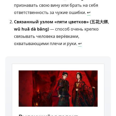
признавать свою вину или брать на себя
ответственность за чужие ошибки.
↩︎
Связанный узлом «пяти цветков» (五花大绑,
wǔ huā dà bǎng)
— способ очень крепко
связывать человека верёвками,
охватывающими плечи и руки.
↩︎