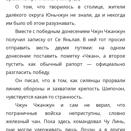
О том, что творилось в столице, жители
далёкого округа Юньчжун не знали, да и некогда
им было об этом разузнавать.
Вместе с победным донесением Чжун Чжанжун
получил записку от Се Яньлая. В ней тот просил
отправить весть двумя путями: на одном
донесении поставить пометку «Чжан», а второе
пустить как обычный рапорт — официально
разгласить победу.
Он писал, что в том, как силянцы прорвали
линию обороны и захватили крепость Шипочэн,
чувствуется какая-то странность.
Чжун Чжанжун и сам не верил, что
пограничные войска неприступны, словно
железный чан. Пока здесь командовал Чу Линь,
они могли удерживать лишь Лочэн, а в других