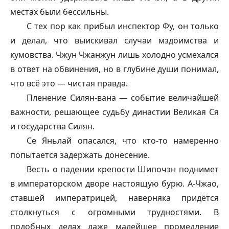
местах были бессильны.
С тех пор как прибыл инспектор Фу, он только
и делал, что выискивал случаи мздоимства и
кумовства. Чжун Чжанжун лишь холодно усмехался
в ответ на обвинения, но в глубине души понимал,
что всё это — чистая правда.
Пленение Силян-вана — событие величайшей
важности, решающее судьбу династии Великая Ся
и государства Силян.
Се Яньлай опасался, что кто-то намеренно
попытается задержать донесение.
Весть о падении крепости Шипочэн поднимет
в императорском дворе настоящую бурю. А-Чжао,
ставшей императрицей, наверняка придётся
столкнуться с огромными трудностями. В
подобных делах даже малейшее промедление