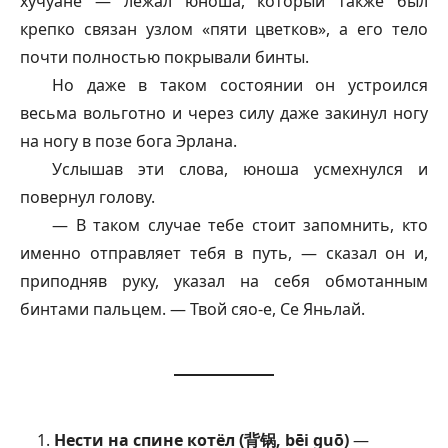
хучуане — лежал юноша, который также был
крепко связан узлом «пяти цветков», а его тело
почти полностью покрывали бинты.
Но даже в таком состоянии он устроился
весьма вольготно и через силу даже закинул ногу
на ногу в позе бога Эрлана.
Услышав эти слова, юноша усмехнулся и
повернул голову.
— В таком случае тебе стоит запомнить, кто
именно отправляет тебя в путь, — сказал он и,
приподняв руку, указал на себя обмотанным
бинтами пальцем. — Твой сяо-е, Се Яньлай.
Нести на спине котёл (背锅, bēi guō)
—