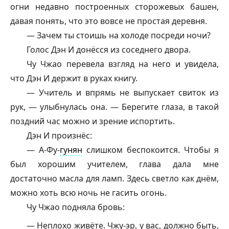
огни недавно построенных сторожевых башен,
давая понять, что это вовсе не простая деревня.
— Зачем ты стоишь на холоде посреди ночи?
Голос Дэн И донёсся из соседнего двора.
Чу Чжао перевела взгляд на него и увидела,
что Дэн И держит в руках книгу.
— Учитель и впрямь не выпускает свиток из
рук, — улыбнулась она. — Берегите глаза, в такой
поздний час можно и зрение испортить.
Дэн И произнёс:
— А-Фу-
гунян
слишком беспокоится. Чтобы я
был хорошим учителем, глава дала мне
достаточно масла для ламп. Здесь светло как днём,
можно хоть всю ночь не гасить огонь.
Чу Чжао подняла бровь:
— Неплохо живёте. Чжу-эр, у вас, должно быть,