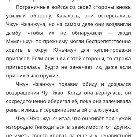
Пограничные войска со своей стороны вновь
усилили оборону. Казалось, они остерегались
Чжун Чжанжуна, но на самом деле они воздвигли
дамбу, чтобы их не обнаружили — люди
Мумяньхун по-прежнему могли беспрепятственно
ходить в округ Юньчжун для купли-продажи
припасов. Если они шли с этой стороны, то стража
притворялась, будто не замечает их, даже если
при них было оружие.
Чжун Чжанжун подавил обиду и дождался
возвращения Чу Чжао. Когда она вернулась, он
сосредоточенно оберегал её, пока она залечивала
раны, и лишь к середине зимы ей стало лучше.
Чжун Чжанжун считал, что он живёт под чужой
изгородью [находиться в зависимости от других,
не иметь своего крова], да ещё и у ненавистной