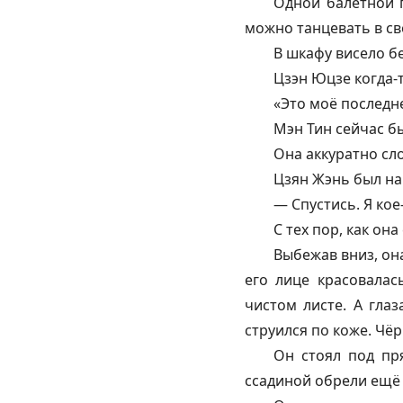
Одной балетной п
можно танцевать в св
В шкафу висело бе
Цзэн Юцзе когда-т
«Это моё последне
Мэн Тин сейчас б
Она аккуратно сл
Цзян Жэнь был на
— Спустись. Я кое
С тех пор, как он
Выбежав вниз, она
его лице красовалас
чистом листе. А гла
струился по коже. Чёр
Он стоял под пр
ссадиной обрели ещё