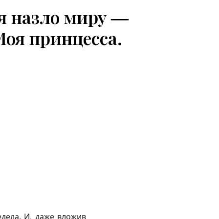
я назло миру ―
Моя принцесса.
дела. И, даже вложив