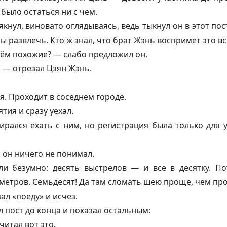
было остаться ни с чем.
якнул, виновато оглядываясь, ведь тыкнул он в этот по
ы развлечь. Кто ж знал, что брат Жэнь воспримет это вс
дём похожие? — слабо предложил он.
, — отрезал Цзян Жэнь.
.
я. Проходит в соседнем городе.
тия и сразу уехал.
рался ехать с ним, но регистрация была только для 
 он ничего не понимал.
ли безумно: десять выстрелов — и все в десятку. 
метров. Семьдесят! Да там сломать шею проще, чем про
ал «поеду» и исчез.
л пост до конца и показал остальным:
итал вот это.