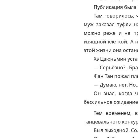
Публикация была 
Там говорилось, 
муж заказал туфли н
можно реже и не пр
изящной клеткой. А н
этой жизни она остане
Хэ Цзюньмин устав
— Серьёзно?.. Бра
Фан Тан пожал пл
— Думаю, нет. Но
Он знал, когда ч
бессильное ожидание, 
Тем временем, 
танцевального конкур
Был выходной. Сол