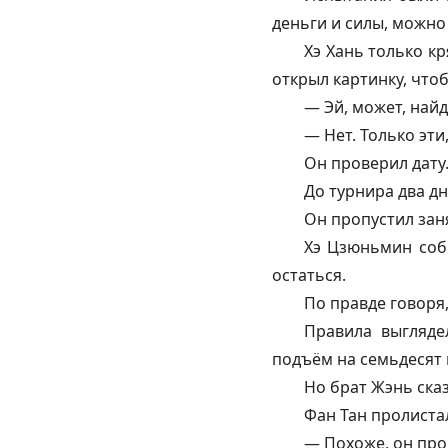
деньги и силы, можно 
Хэ Хань только кр
открыл картинку, чтоб
— Эй, может, най
— Нет. Только эти
Он проверил дату
До турнира два дн
Он пропустил заня
Хэ Цзюньмин соби
остаться.
По правде говоря,
Правила выгляде
подъём на семьдесят 
Но брат Жэнь сказ
Фан Тан пролиста
— Похоже, он проч