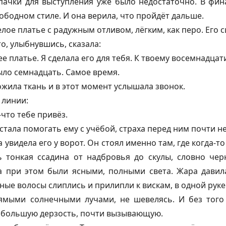
ачки для выступления уже было недостаточно. В фина
ободном стиле. И она верила, что пройдёт дальше.
лое платье с радужным отливом, лёгким, как перо. Его 
о, улыбнувшись, сказала:
е платье. Я сделала его для тебя. К твоему восемнадцат
ыло семнадцать. Самое время.
ожила ткань и в этот момент услышала звонок.
 линии:
-что тебе привёз.
а стала помогать ему с учёбой, страха перед ним почти н
 увидела его у ворот. Он стоял именно там, где когда-то
ь тонкая ссадина от надбровья до скулы, словно че
за при этом были ясными, полными света. Жара давила
ные волосы слиплись и прилипли к вискам, в одной руке
ямыми солнечными лучами, не шевелясь. И без того
 большую дерзость, почти вызывающую.