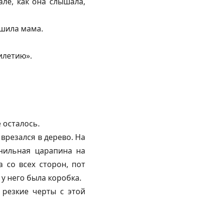
ле, как она слышала,
сшила мама.
илетию».
е осталось.
 врезался в дерево. На
рнильная царапина на
 со всех сторон, пот
 у него была коробка.
 резкие черты с этой