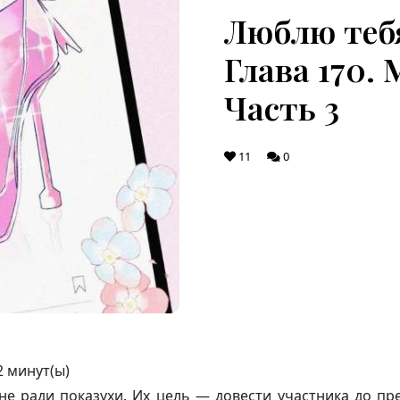
Люблю теб
Глава 170. 
Часть 3
11
0
2
минут(ы)
е ради показухи. Их цель — довести участника до пре