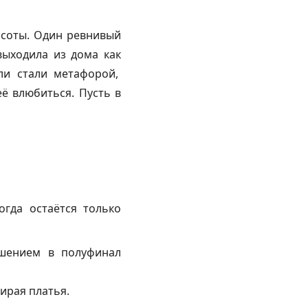
асоты. Один ревнивый
выходила из дома как
ли стали метафорой,
её влюбиться. Пусть в
огда остаётся только
ашением в полуфинал
бирая платья.