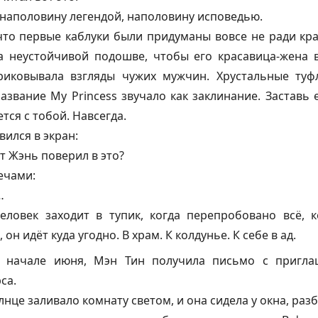
наполовину легендой, наполовину исповедью.
что первые каблуки были придуманы вовсе не ради кр
а неустойчивой подошве, чтобы его красавица-жена 
иковывала взгляды чужих мужчин. Хрустальные туф
азвание My Princess звучало как заклинание. Заставь 
тся с тобой. Навсегда.
ился в экран:
т Жэнь поверил в это?
ечами:
…
еловек заходит в тупик, когда перепробовано всё, к
он идёт куда угодно. В храм. К колдунье. К себе в ад.
в начале июня, Мэн Тин получила письмо с пригл
са.
нце заливало комнату светом, и она сидела у окна, раз