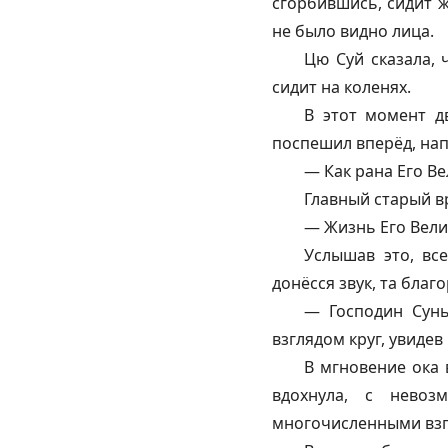
сгорбившись, сидит ж
не было видно лица.
Цю Суй сказала, 
сидит на коленях.
В этот момент д
поспешил вперёд, на
— Как рана Его В
Главный старый вр
— Жизнь Его Вели
Услышав это, вс
донёсся звук, та бла
— Господин Сунь
взглядом круг, увидев
В мгновение ока 
вдохнула, с нево
многочисленными взг