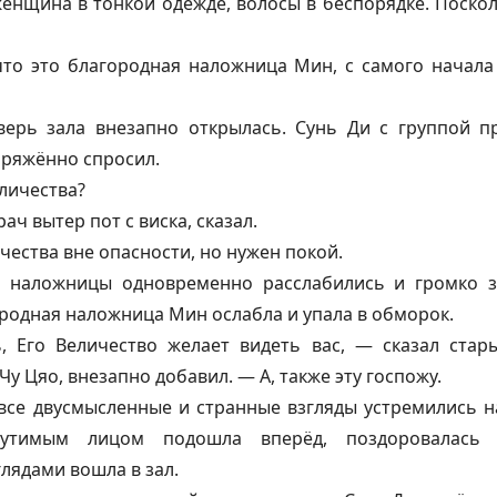
енщина в тонкой одежде, волосы в беспорядке. Поскол
что это благородная наложница Мин, с самого начала 
верь зала внезапно открылась. Сунь Ди с группой 
пряжённо спросил.
еличества?
ач вытер пот с виска, сказал.
чества вне опасности, но нужен покой.
е наложницы одновременно расслабились и громко з
городная наложница Мин ослабла и упала в обморок.
, Его Величество желает видеть вас, — сказал стар
 Чу Цяо, внезапно добавил. — А, также эту госпожу.
все двусмысленные и странные взгляды устремились на
змутимым лицом подошла вперёд, поздоровалас
лядами вошла в зал.