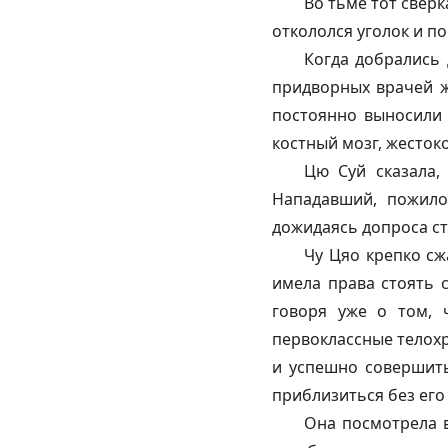
Во тьме тот свер
откололся уголок и по
Когда добрались 
придворных врачей ж
постоянно выносили 
костный мозг, жесток
Цю Суй сказала,
Нападавший, пожило
дожидаясь допроса ст
Чу Цяо крепко сж
имела права стоять с
говоря уже о том, 
первоклассные телохр
и успешно совершить
приблизиться без его
Она посмотрела в