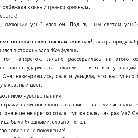
подбежала к окну и громко крикнула.
ёрсток!
, сияющие улыбнулся ей. Под лунным светом улыб
1
 мгновенье стоит тысячи золотых
, завтра приду заб
вился в сторону зала Жоуфудянь.
 тот напёрсток, сильно рассердилась на этого о
нечаянно ударилась пальцем ноги о выступающий 
 Она, нахмурившись, села и увидела, что выступило 
 в красный цвет.
 возникло чувство паники.
 стражи ночи внезапно раздались торопливые шаги. 
, она ещё не крепко спала, тут же села. Как раз Мэй 
 лица были бледными, словно пепел.
тво совершено покушение!