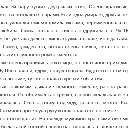
лал ей пару хуских двукрылых птиц. Очень красивые
детства рождаются парами. Если одна умирает, другая не
нь с удовольствием кормила их сама, переименовала в 
любила. Самка, казалось, очень подружилась с Чу Ц
, не улетала далеко, лишь кружила в зале, иногда сади
 Самец, увидев это, всегда очень злился, летал по в
леньких служанок громко смеяться.
тоже очень нравились эти птицы, он постоянно приходил
Цяо спала и, вдруг, почувствовала, будто кто-то смотр
ела во тьме, тут же попала в крепкие объятия.
ыл знакомым, дыхание немного тяжёлое, раз за разо
коголя. Он обнимал так крепко, словно вкладывая все
ивлялась. Сквозь тонкую одежду, казалось, можно бы
на мягко протянула руку и похлопала его по спине.
анно освещал их. На одежде мужчины красными нитям
 была такой тонкой, словно растворялась в слоях ярко-ж