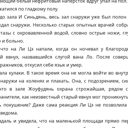
кающий белый нефритовый напёрсток вдруг упал на пол.
катился по гладкому полу.
до зала И Синьдянь, весь зал снаружи уже был полон 
дал снаружи. Несколько старых опытных врачей собра
тазы с окровавленной водой, словно острые ножи, г
о и больно.
 что на Ли Цэ напали, когда он ночевал у благоро
й евнух, назвавшийся слугой вана Ло. После совер
ражников, откусил себе язык и умер.
ала кулаки. В такое время она не могла войти во внут
наружи на коленях и плакать. Она, с подозрением, с
что в зале Жоуфудянь охрана строжайшая, рядом 
анители, как неизвестный старый евнух мог проникнут
 покушение? Даже сама реакция Ли Цэ не позволила
 ведома.
даль и увидела, что на маленькой площади прямо пер