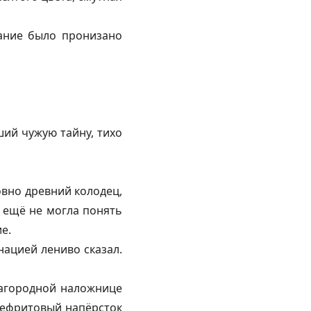
хание было пронизано
ший чужую тайну, тихо
овно древний колодец,
 ещё не могла понять
е.
нацией лениво сказал.
лагородной наложнице
 нефритовый напёрсток