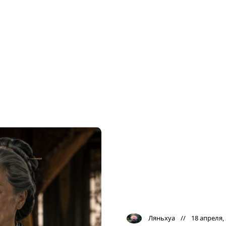
Ляньхуа
18 апреля,