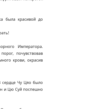
ка была красивой до
рать!
зорного Императора.
порог, почувствовав
много крови, окрасив
В сердце Чу Цяо было
Сян и Цю Суй поспешно