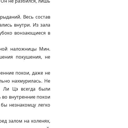
 Он не разбился, лишь
рыданий. Весь состав
лись внутри. Из зала
лубоко вонзающиеся в
дной наложницы Мин.
шения покушения, не
ренние покои, даже не
ильно нахмурилась. Не
с Ли Цэ всегда были
ь во внутренние покои
 бы незнакомцу легко
ед залом на коленях,