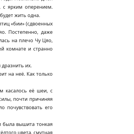
, с ярким оперением.
 будет жить одна.
птиц «бии» (сдвоенных
яо. Постепенно, даже
лась на плечо Чу Цяо,
сей комнате и странно
 дразнить их.
ит на неё. Как только
м касалось её шеи, с
 силы, почти причиняя
ло почувствовать его
и была вышита тонкая
ёлтого цвета, смутная