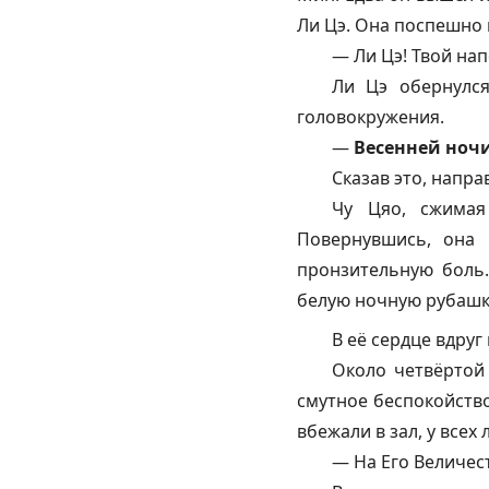
Ли Цэ. Она поспешно 
— Ли Цэ! Твой нап
Ли Цэ обернулся
головокружения.
—
Весенней ночи
Сказав это, напра
Чу Цяо, сжимая
Повернувшись, она 
пронзительную боль.
белую ночную рубашку
В её сердце вдруг
Около четвёртой
смутное беспокойство
вбежали в зал, у всех
— На Его Величес