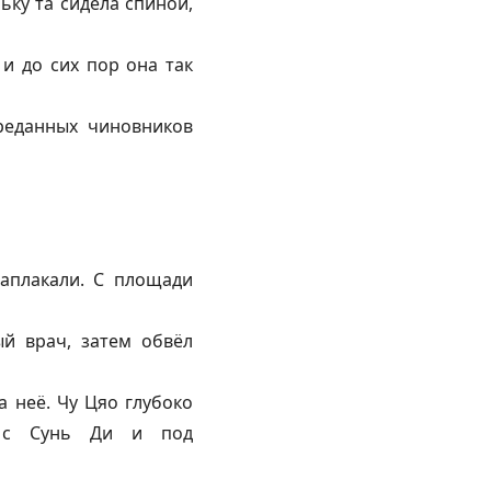
ьку та сидела спиной,
и до сих пор она так
преданных чиновников
аплакали. С площади
ый врач, затем обвёл
 неё. Чу Цяо глубоко
ь с Сунь Ди и под