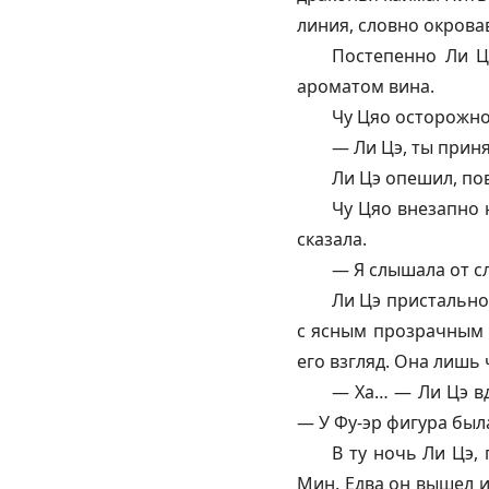
линия, словно окрова
Постепенно Ли Ц
ароматом вина.
Чу Цяо осторожно
— Ли Цэ, ты приня
Ли Цэ опешил, пов
Чу Цяо внезапно 
сказала.
— Я слышала от сл
Ли Цэ пристально
с ясным прозрачным 
его взгляд. Она лишь 
— Ха… — Ли Цэ вд
— У Фу-эр фигура был
В ту ночь Ли Цэ,
Мин. Едва он вышел и