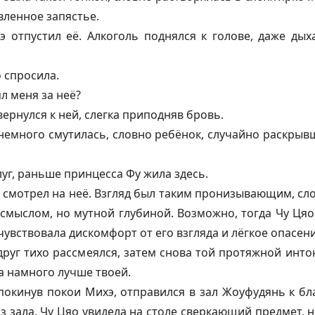
вленное запястье.
э отпустил её. Алкоголь поднялся к голове, даже ды
 спросила.
л меня за неё?
ернулся к ней, слегка приподняв бровь.
немного смутилась, словно ребёнок, случайно раскрыв
уг, раньше принцесса Фу жила здесь.
 смотрел на неё. Взгляд был таким пронизывающим, сл
смыслом, но мутной глубиной. Возможно, тогда Чу Цяо
чувствовала дискомфорт от его взгляда и лёгкое опасени
руг тихо рассмеялся, затем снова той протяжной инто
а намного лучше твоей.
 покинув покои Михэ, отправился в зал Жоуфудянь к б
з зала, Чу Цяо увидела на столе сверкающий предмет,