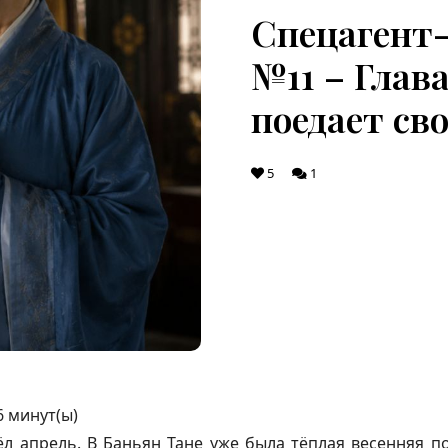
Спецагент-
№11 – Глава
поедает сво
5
1
6
минут(ы)
л апрель. В Баньян Тане уже была тёплая весенняя по