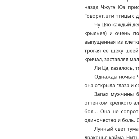
назад Чжугэ Юэ прис
Говорят, эти птицы с 
Чу Цяо каждый де
крыльев) и очень по
выпущенная из клетки
трогая её щёку шеей.
кричал, заставляя ма
Ли Цэ, казалось, 
Однажды ночью Чу 
она открыла глаза и с
Запах мужчины б
оттенком крепкого ал
боль. Она не сопрот
одиночество и боль. О
Лунный свет тум
драконья кайма. Нить