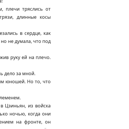
а!
м, плечи тряслись от
грязи, длинные косы
зались в сердце, как
 но не думала, что под
жив руку ей на плечо.
ь дело за мной.
м юношей. Но то, что
племенем.
 в Цзиньян, из войска
лько ночью, когда они
ением на фронте, он