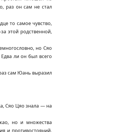
о, раз он сам не стал
дце то самое чувство,
за этой родственной,
емногословно, но Сяо
 Едва ли он был всего
 раз сам Юань выразил
а, Сяо Цяо знала — на
жао, но и множества
ия и противостояний.