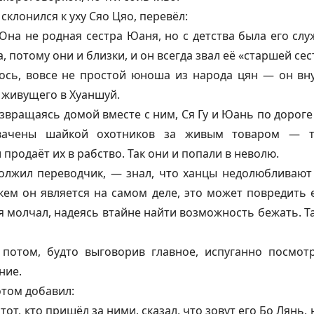
склонился к уху Сяо Цяо, перевёл:
. Она не родная сестра Юаня, но с детства была его сл
, потому они и близки, и он всегда звал её «старшей сес
лось, вовсе не простой юноша из народа цян — он вн
 живущего в Хуаншуй.
озвращаясь домой вместе с ним, Ся Гу и Юань по дороге
вачены шайкой охотников за живым товаром — т
продаёт их в рабство. Так они и попали в неволю.
лжил переводчик, — знал, что ханцы недолюбливают 
, кем он является на самом деле, это может повредить е
я молчал, надеясь втайне найти возможность бежать. Так
а потом, будто выговорив главное, испуганно посмот
ние.
отом добавил:
тот, кто пришёл за ними, сказал, что зовут его Бо Лянь,