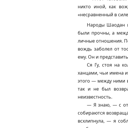
никто иной, как во
«несравненный в силе
Народы Шаодан и
были прочны, а меж
личные отношения. По
вождь заболел от то
ему. Он и представить
Ся Гу, стоя на к
ханцами, чьи имена и
этого — между ними в
так и не был возвр
неизвестность.
— Я знаю, — с от
собираются возвращат
всхлипнула, — я соб