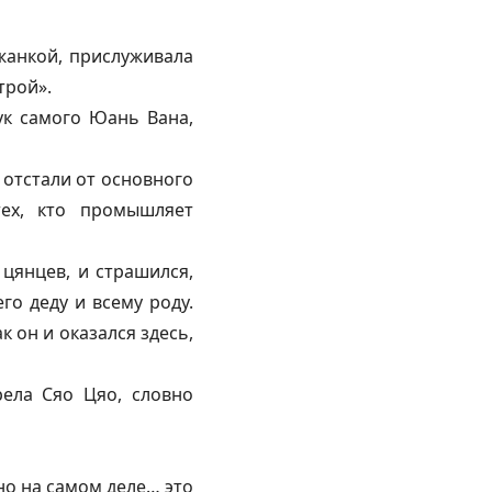
ужанкой, прислуживала
трой».
ук самого Юань Вана,
 отстали от основного
ех, кто промышляет
цянцев, и страшился,
го деду и всему роду.
 он и оказался здесь,
рела Сяо Цяо, словно
 но на самом деле… это