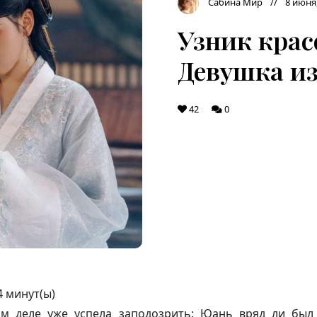
Сабина Мир
8 июня
Узник крас
Девушка из
42
0
4
минут(ы)
м деле уже успела заподозрить: Юань вряд ли бы