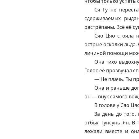
чтобы только успеть 
Ся Гу не перест
сдерживаемых рыдан
растрёпаны. Всё её с
Сяо Цяо стояла н
острые осколки льда. 
личиной помощи може
Она тихо выдохну
Голос её прозвучал сп
— Не плачь. Ты пр
Она и раньше дог
он — внук самого вож
В голове у Сяо Ц
За день до того,
отбыл Гунсунь Ян. В 
лежали вместе и он