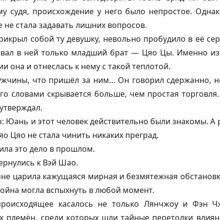
у судя, происхождение у него было непростое. Однак
е не стала задавать лишних вопросов.
прикрыл собой ту девушку, невольно пробудило в её сер
вал в ней только младший брат — Цяо Цы. Именно из-
и она и отнеслась к нему с такой теплотой.
ужчины, что пришёл за ним… Он говорил сдержанно, н
его словами скрывается больше, чем простая торговля.
 утверждал.
: Юань и этот человек действительно были знакомы. А
яо Цяо не стала чинить никаких преград.
ила это дело в прошлом.
ернулись к Вэй Шао.
не царила кажущаяся мирная и безмятежная обстановк
 война могла вспыхнуть в любой момент.
происходящее касалось не только Лянчжоу и Фэн Ч
х племён, среди которых шли тайные перетолки влиян