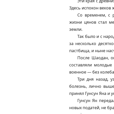
Эти края с древн
Здесь испокон веков 
Со временем, с 
жизни цянов стал ме
земли.
Так было и с нар
за несколько десятк
пастбища, и ныне нас
После Шаодан, о
составляли молодые
военное — без колеба
Три дня назад, 
болезнь, лично выше
принял Гунсун Яна и 
Гунсун Ян перед
новых податей, не бр