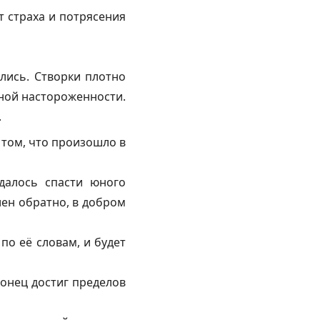
т страха и потрясения
ались. Створки плотно
нной настороженности.
.
о том, что произошло в
далось спасти юного
лен обратно, в добром
по её словам, и будет
конец достиг пределов