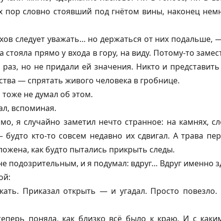
их пор словно стоявший под гнётом вины, наконец нем
хов следует уважать… но держаться от них подальше, 
а стояла прямо у входа в гору, на виду. Потому-то заме
раз, но не придали ей значения. Никто и представить
рства — спрятать живого человека в гробнице.
 тоже не думал об этом.
ал, вспоминая.
о, я случайно заметил нечто странное: на камнях, сл
 будто кто-то совсем недавно их сдвигал. А трава п
ложена, как будто пытались прикрыть следы.
не подозрительным, и я подумал: вдруг… Вдруг именно з
ой:
кать. Приказал открыть — и угадал. Просто повезло.
еперь поняла, как близко всё было к краю. И с каки