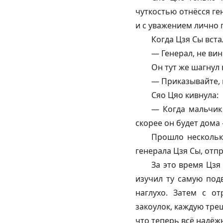
чуткостью отнёсся г
и с уважением лично 
Когда Цзя Сы встал
— Генерал, не вин
Он тут же шагнул 
— Приказывайте, 
Сяо Цяо кивнула:
— Когда мальчик
скорее он будет дома
Прошло нескольк
генерала Цзя Сы, отп
За это время Цзя
изучил ту самую под
наглухо. Затем с о
закоулок, каждую тре
что теперь всё надёж