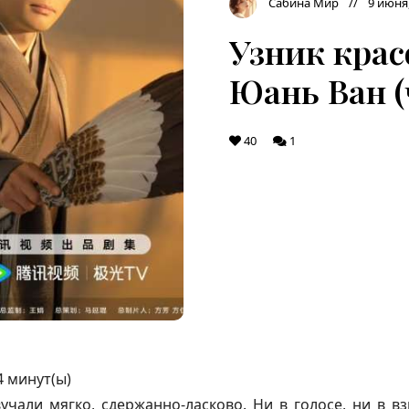
Сабина Мир
9 июня
Узник крас
Юань Ван (
40
1
4
минут(ы)
учали мягко, сдержанно-ласково. Ни в голосе, ни в в