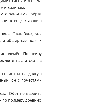
щими птицей и зверем.
ам и долинам.
м с ханьцами, образ
изни, к возделыванию
йшины Юань Вана, они
тили обширные поля и
ких племён. Половину
млю и пасли скот, в
, несмотря на долгую
йный, он с почестями
юза. Обет не вводить
— по примеру древних,