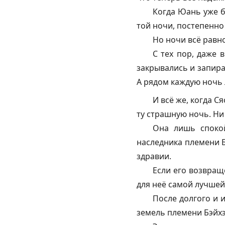
Когда Юань уже б
той ночи, постепенно
Но ночи всё равн
С тех пор, даже 
закрывались и запира
А рядом каждую ночь 
И всё же, когда С
ту страшную ночь. Ни 
Она лишь спокой
наследника племени Б
здравии.
Если его возвращ
для неё самой лучшей
После долгого и 
земель племени Бэйхэ