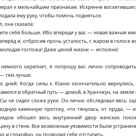
енерал к мельчайшим признакам. Искренне восхитившис
подала ему руку, чтобы помочь подняться.
, она сказала:
ите себя больше. Ибо впереди у вас — новая важная ми
вперёд и, отбросив прочь усталость, с жаром в голосе в
молодая госпожа! Даже ценой жизни — исполню!
 немного окрепнет, я попрошу вас лично сопроводить
 — тем лучше.
о дней. Когда силы к Юаню окончательно вернулись,
равился в обратный путь — домой, в Хуанчжун, на земли
 Сы не сидел сложа руки. Он лично обследовал весь за
водную каменную протоку, что тянулась от пруда, — и
трядом обошёл весь внутренний двор женских поко
щину в стене. Все возможные уязвимости были устранен
но и спокойно, он позволил себе отступить.