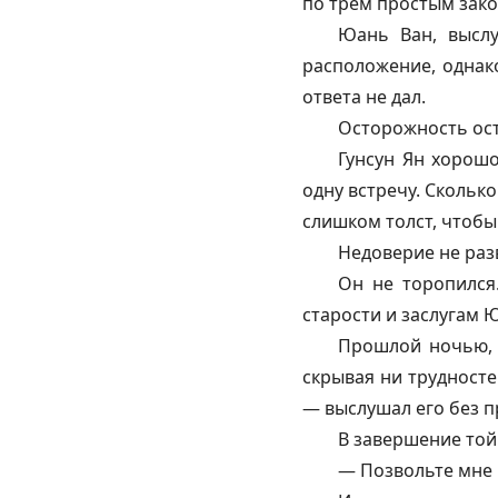
по трём простым зако
Юань Ван, высл
расположение, однак
ответа не дал.
Осторожность ост
Гунсун Ян хорош
одну встречу. Скольк
слишком толст, чтобы
Недоверие не раз
Он не торопился
старости и заслугам 
Прошлой ночью, п
скрывая ни трудносте
— выслушал его без 
В завершение той
— Позвольте мне 