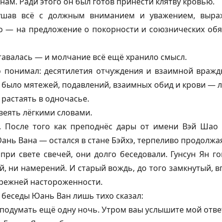
нам. Ради этого он был готов принести клятву кровью.
ушав всё с должным вниманием и уважением, выра
о — на предложение о покорности и союзнических обя
авалась — и молчание всё ещё хранило смысл.
о понимал: десятилетия отчуждения и взаимной вражд
о было мятежей, подавлений, взаимных обид и крови — л
 растаять в одночасье.
веять лёгкими словами.
. После того как преподнёс дары от имени Вэй Шао
Юань Вана — остался в стане Бэйхэ, терпеливо продолжа
ри свете свечей, они долго беседовали. Гунсун Ян го
й, ни намерений. И старый вождь, до того замкнутый, 
прежней настороженности.
 беседы Юань Ван лишь тихо сказал:
подумать ещё одну ночь. Утром ваы услышите мой отве