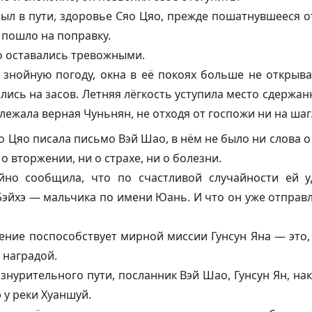
ыл в пути, здоровье Сяо Цяо, прежде пошатнувшееся о
 пошло на поправку.
о оставались тревожными.
в знойную погоду, окна в её покоях больше не открыв
лись на засов. Летняя лёгкость уступила место сдержа
лежала верная Чуньнян, не отходя от госпожи ни на шаг
яо Цяо писала письмо Вэй Шао, в нём не было ни слова 
о вторжении, ни о страхе, ни о болезни.
но сообщила, что по счастливой случайности ей у
эйхэ — мальчика по имени Юань. И что он уже отправ
ение поспособствует мирной миссии Гунсун Яна — это, 
 наградой.
изнурительного пути, посланник Вэй Шао, Гунсун Ян, на
 у реки Хуаншуй.