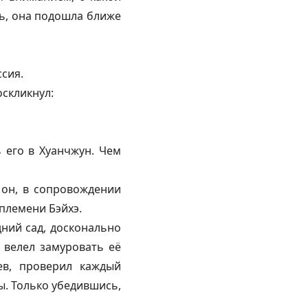
ь, она подошла ближе
ссия.
оскликнул:
 его в Хуанчжун. Чем
 он, в сопровождении
 племени Бэйхэ.
дний сад, досконально
 велел замуровать её
ев, проверил каждый
ы. Только убедившись,