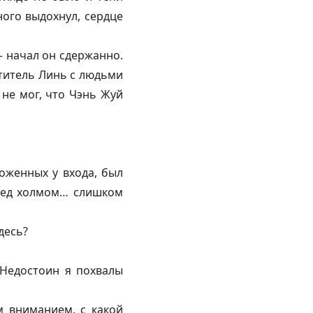
ного выдохнул, сердце
— начал он сдержанно.
ститель Линь с людьми
 не мог, что Чэнь Жуй
оженных у входа, был
еред холмом… слишком
десь?
 Недостоин я похвалы
м вниманием, с какой