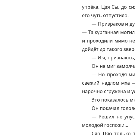
упрёка. Цзя Сы, до с
его чуть отпустило.
— Призраков и ду
— Та курганная могил
и проходили мимо не 
дойдёт до такого зве
— И я, признаюсь,
Он на миг замолч
— Но проходя мим
свежий надлом мха —
нарочно сгружена и у
Это показалось м
Он покачал голов
— Решил не упус
молодой госпожи…
Сяо Цяо только т