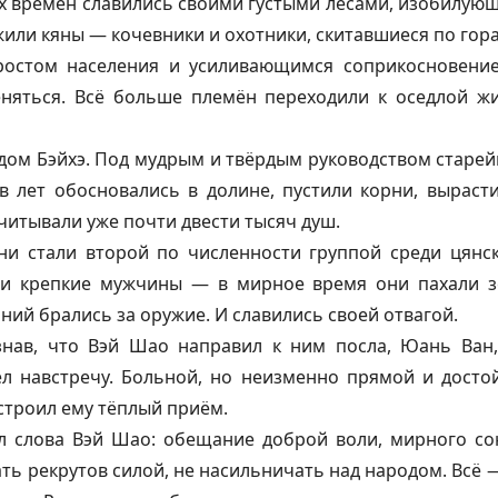
их времён славились своими густыми лесами, изобилую
жили кяны — кочевники и охотники, скитавшиеся по гор
ростом населения и усиливающимся соприкосновение
няться. Всё больше племён переходили к оседлой ж
одом Бэйхэ. Под мудрым и твёрдым руководством старе
ов лет обосновались в долине, пустили корни, вырас
читывали уже почти двести тысяч душ.
ни стали второй по численности группой среди цянс
 и крепкие мужчины — в мирное время они пахали зе
ний брались за оружие. И славились своей отвагой.
узнав, что Вэй Шао направил к ним посла, Юань Ван
л навстречу. Больной, но неизменно прямой и досто
устроил ему тёплый приём.
ал слова Вэй Шао: обещание доброй воли, мирного со
ать рекрутов силой, не насильничать над народом. Всё 