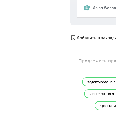
Добавить в закладк
Предложить прав
адаптировано в
из грязи в княз
ранняя 