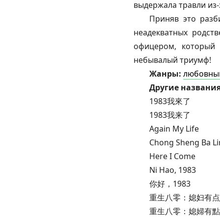
выдержала травли из-з
Приняв это разб
неадекватных родст
офицером, который 
небывалый триумф!
Жанры:
любовны
Другие названия
1983我來了
1983我来了
Again My Life
Chong Sheng Ba Lin
Here I Come
Ni Hao, 1983
你好，1983
重生八零：媳妇有点
重生八零：媳婦有點