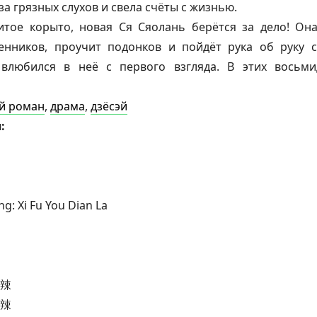
а грязных слухов и свела счёты с жизнью.
итое корыто, новая Ся Сяолань берётся за дело! Он
венников, проучит подонков и пойдёт рука об руку 
влюбился в неё с первого взгляда. В этих восьми
й роман
,
драма
,
дзёсэй
:
g: Xi Fu You Dian La
辣
辣