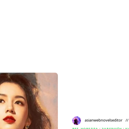
asianwebnovelseditor
ВЕБ-НОВЕЛЛА
/
ЗАВЕРШЁН
/
К