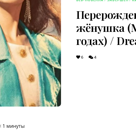
Перерожден
жёнушка (М
годах) / Dr
6
4
< 1
минуты