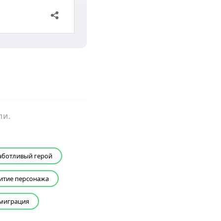
ли.
аботливый герой
итие персонажа
миграция