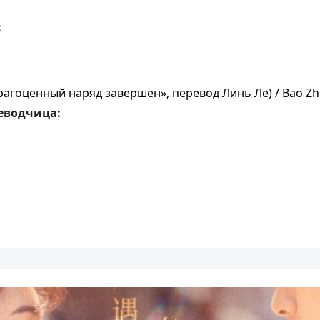
:
рагоценный наряд завершён», перевод Линь Ле) / Bao 
еводчица: