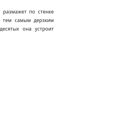
а размажет по стенке
с тем самым дерзким
десятых она устроит