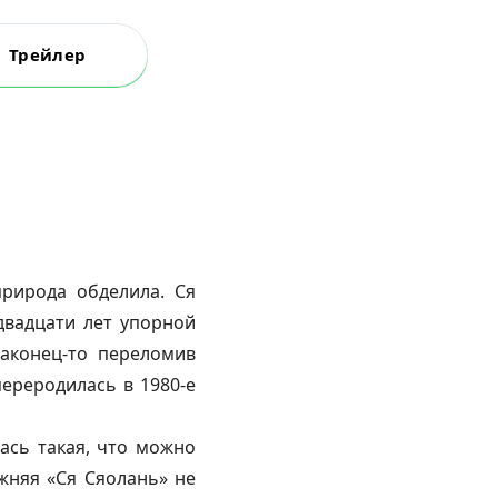
Трейлер
природа обделила. Ся
двадцати лет упорной
аконец-то переломив
переродилась в 1980-е
ась такая, что можно
жняя «Ся Сяолань» не