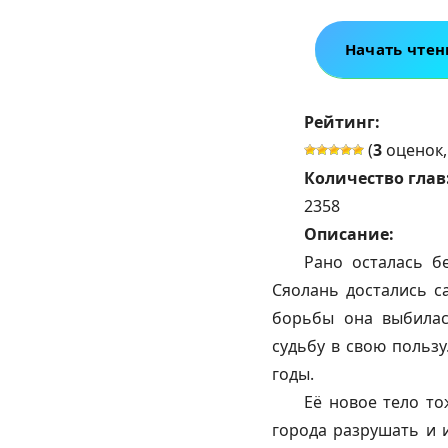
Начать чтен
Рейтинг:
(
3
оценок,
Количество глав
2358
Описание:
Рано осталась б
Сяолань достались с
борьбы она выбилас
судьбу в свою пользу
годы.
Её новое тело то
города разрушать и 