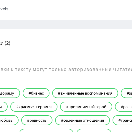
и (
2
)
ки к тексту могут только авторизованные читате
 дораму
бизнес
вживленные воспоминания
з
и
красивая героиня
прилипчивый герой
разв
любовь
ревность
семейные отношения
транс