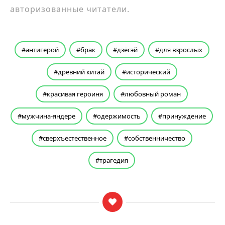
авторизованные читатели.
антигерой
брак
дзёсэй
для взрослых
древний китай
исторический
красивая героиня
любовный роман
мужчина-яндере
одержимость
принуждение
сверхъестественное
собственничество
трагедия