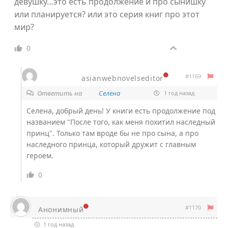
девушку…это есть продолжение и про сынишку
или планируется? или это серия книг про этот
мир?
0
#1169
asianwebnovelseditor
Ответить на
Селена
1 год назад
Селена, добрый день! У книги есть продолжение под
названием "После того, как меня похитил наследный
принц". Только там вроде бы не про сына, а про
наследного принца, который дружит с главным
героем.
0
#1170
Анонимный
1 год назад