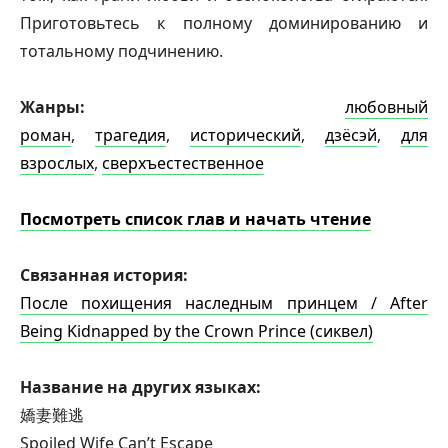
Приготовьтесь к полному доминированию и
тотальному подчинению.
Жанры:
любовный
роман
,
трагедия
,
исторический
,
дзёсэй
,
для
взрослых
,
сверхъестественное
Посмотреть список глав и начать чтение
Связанная история:
После похищения наследным принцем / After
Being Kidnapped by the Crown Prince (сиквел)
Название на других языках:
嬌妻難逃
Spoiled Wife Can’t Escape