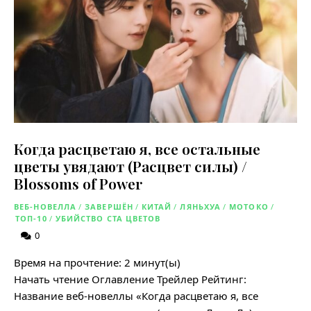
Когда расцветаю я, все остальные
цветы увядают (Расцвет силы) /
Blossoms of Power
ВЕБ-НОВЕЛЛА
/
ЗАВЕРШЁН
/
КИТАЙ
/
ЛЯНЬХУА
/
МОТОКО
/
ТОП-10
/
УБИЙСТВО СТА ЦВЕТОВ
0
Время на прочтение:
2
минут(ы)
Начать чтение Оглавление Трейлер Рейтинг:
Название веб-новеллы «Когда расцветаю я, все