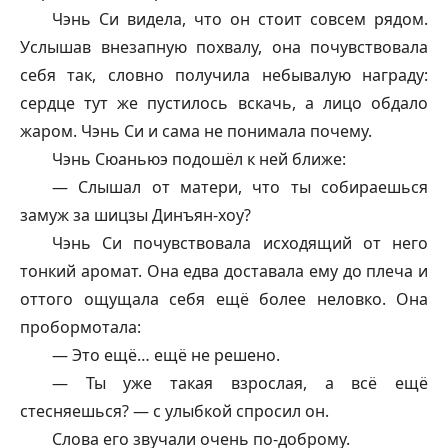
Чэнь Си видела, что он стоит совсем рядом.
Услышав внезапную похвалу, она почувствовала
себя так, словно получила небывалую награду:
сердце тут же пустилось вскачь, а лицо обдало
жаром. Чэнь Си и сама не понимала почему.
Чэнь Сюаньюэ подошёл к ней ближе:
— Слышал от матери, что ты собираешься
замуж за
шицзы
Динъян-хоу?
Чэнь Си почувствовала исходящий от него
тонкий аромат. Она едва доставала ему до плеча и
оттого ощущала себя ещё более неловко. Она
пробормотала:
— Это ещё… ещё не решено.
— Ты уже такая взрослая, а всё ещё
стесняешься? — с улыбкой спросил он.
Слова его звучали очень по-доброму.