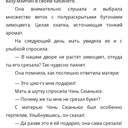
вазу-мэйпин в своём кабинете.
Она внимательно слушала и выбрала
множество веток с полураскрытыми бутонами
зимоцвета. Целая охапка, источающая тонкий
аромат.
На следующий день мать увидела их и с
улыбкой спросила:
— В нашем дворе не растёт зимоцвет, откуда
ты его срезала? Так чудесно пахнет.
Она помнила, как поспешно ответила матери:
— Это цзю-гэ мне подарил!
Мать в шутку спросила Чэнь Сюаньюэ:
— Почему же ты мне не срезал букет?
С матерью Чэнь Сюаньюэ был особенно
терпелив. Улыбнувшись, он сказал:
— Да разве это я ей подарил, она сама срезала!