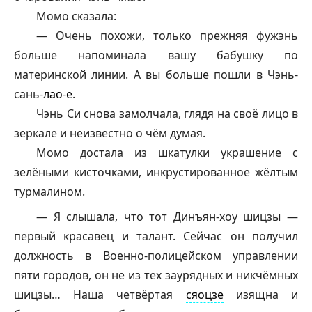
Момо сказала:
— Очень похожи, только прежняя
фужэнь
больше напоминала вашу бабушку по
материнской линии. А вы больше пошли в Чэнь-
сань-
лао-е
.
Чэнь Си снова замолчала, глядя на своё лицо в
зеркале и неизвестно о чём думая.
Момо достала из шкатулки украшение с
зелёными кисточками, инкрустированное жёлтым
турмалином.
— Я слышала, что тот Динъян-хоу
шицзы
—
первый красавец и талант. Сейчас он получил
должность в Военно-полицейском управлении
пяти городов, он не из тех заурядных и никчёмных
шицзы
… Наша четвёртая
сяоцзе
изящна и