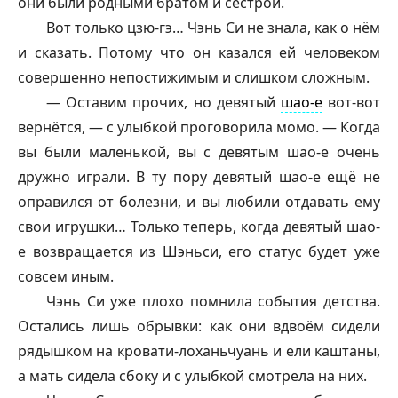
они были родными братом и сестрой.
Вот только цзю-гэ… Чэнь Си не знала, как о нём
и сказать. Потому что он казался ей человеком
совершенно непостижимым и слишком сложным.
— Оставим прочих, но девятый
шао-е
вот-вот
вернётся, — с улыбкой проговорила момо. — Когда
вы были маленькой, вы с девятым
шао-е
очень
дружно играли. В ту пору девятый
шао-е
ещё не
оправился от болезни, и вы любили отдавать ему
свои игрушки… Только теперь, когда девятый
шао-
е
возвращается из Шэньси, его статус будет уже
совсем иным.
Чэнь Си уже плохо помнила события детства.
Остались лишь обрывки: как они вдвоём сидели
рядышком на кровати-лоханьчуань и ели каштаны,
а мать сидела сбоку и с улыбкой смотрела на них.