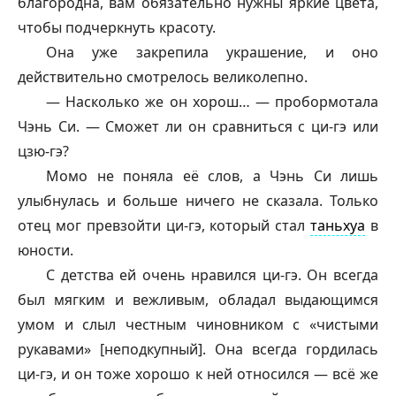
благородна, вам обязательно нужны яркие цвета,
чтобы подчеркнуть красоту.
Она уже закрепила украшение, и оно
действительно смотрелось великолепно.
— Насколько же он хорош… — пробормотала
Чэнь Си. — Сможет ли он сравниться с ци-гэ или
цзю-гэ?
Момо не поняла её слов, а Чэнь Си лишь
улыбнулась и больше ничего не сказала. Только
отец мог превзойти ци-гэ, который стал
таньхуа
в
юности.
С детства ей очень нравился ци-гэ. Он всегда
был мягким и вежливым, обладал выдающимся
умом и слыл честным чиновником с «чистыми
рукавами» [неподкупный]. Она всегда гордилась
ци-гэ, и он тоже хорошо к ней относился — всё же