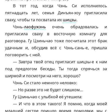
В тот год, когда Чэнь Си исполнилось
пятнадцать лет, семья Динъян-хоу пригласила
сваху, чтобы та посватала их
шицзы
.
Чэнь-
лаофужэнь
очень обрадовалась и
пригласила сваху в восточную комнату для
разговора. Гу Цзиньчао тоже посчитала этот брак
удачным и, обсудив всё с Чэнь-сань-е, пришла
поговорить с ней.
— Завтра твой отец пригласит
шицзы
-е к нам
под предлогом беседы. Ты тогда спрячься за
ширмой и посмотри на него, хорошо?
Чэнь Си стало немного неловко:
— Но разве это не будет слишком…
Гу Цзиньчао с улыбкой её утешила:
— И что в этом такого! Я помню, когда моей
младшей сестре пришло время помолвки, мы с