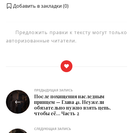
Добавить в закладки (
0
)
Предложить правки к тексту могут только
авторизованные читатели.
Навигация
ПРЕДЫДУЩАЯ ЗАПИСЬ
После похищения наследным
по
принцем — Глава 41. Неужели
обязательно нужно взять цепь,
записям
чтобы её… Часть 2
СЛЕДУЮЩАЯ ЗАПИСЬ