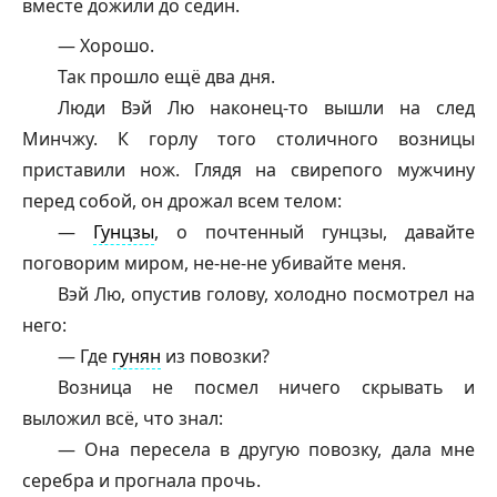
вместе дожили до седин.
— Хорошо.
Так прошло ещё два дня.
Люди Вэй Лю наконец-то вышли на след
Минчжу. К горлу того столичного возницы
приставили нож. Глядя на свирепого мужчину
перед собой, он дрожал всем телом:
—
Гунцзы
, о почтенный
гунцзы
, давайте
поговорим миром, не-не-не убивайте меня.
Вэй Лю, опустив голову, холодно посмотрел на
него:
— Где
гунян
из повозки?
Возница не посмел ничего скрывать и
выложил всё, что знал:
— Она пересела в другую повозку, дала мне
серебра и прогнала прочь.