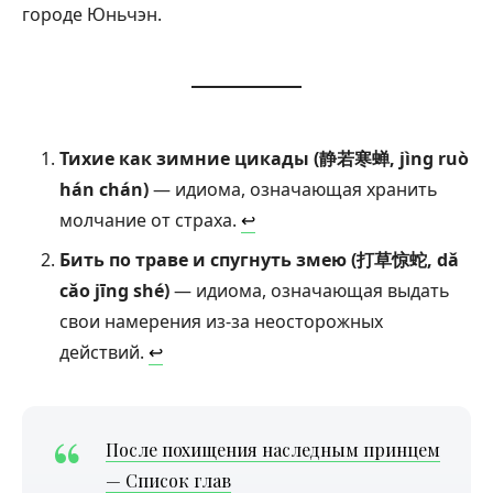
городе Юньчэн.
Тихие как зимние цикады (静若寒蝉, jìng ruò
hán chán)
— идиома, означающая хранить
молчание от страха.
↩︎
Бить по траве и спугнуть змею (打草惊蛇, dǎ
cǎo jīng shé)
— идиома, означающая выдать
свои намерения из-за неосторожных
действий.
↩︎
После похищения наследным принцем
— Список глав