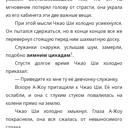
мгновение потерял голову от страсти, она украла
из его кабинета эти две важные вещи.
При этой мысли Чжао Ши холодно усмехнулся.
Он пытался сдержаться, но в конце концов всё же
перевернул стоящую перед ним шахматную доску.
Служанки снаружи, услышав шум, замерли,
1
подобно
зимним цикадам
.
Спустя долгое время Чжао Ши холодно
приказал:
— Приведите ко мне ту её девчонку-служанку.
Вскоре А-Жоу притащили к Чжао Ши. Её ноги
ослабли, и она с глухим стуком повалилась на
колени прямо на землю.
Чжао Ши холодно хмыкнул. Глаза А-Жоу
покраснели, она вся сжалась от невыносимого
страха.