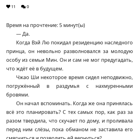
11
0
Время на прочтение:
5
минут(ы)
— Да.
Когда Вэй Лю покидал резиденцию наследного
принца, он невольно разволновался за молодую
особу из семьи Мин. Он и сам не мог предугадать,
что ждёт её в будущем.
Чжао Ши некоторое время сидел неподвижно,
погружённый в раздумья с нахмуренными
бровями.
Он начал вспоминать. Когда же она принялась
всё это планировать? С тех самых пор, как раз за
разом твердила, что скучает по дому, и проливала
перед ним слёзы, пока обманом не заставила его
смягчиться и позволить ей вернуться?