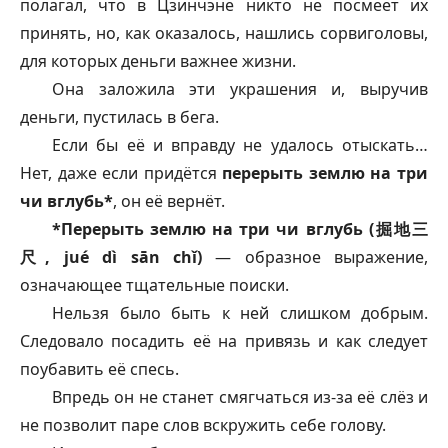
полагал, что в Цзинчэне никто не посмеет их
принять, но, как оказалось, нашлись сорвиголовы,
для которых деньги важнее жизни.
Она заложила эти украшения и, выручив
деньги, пустилась в бега.
Если бы её и вправду не удалось отыскать…
Нет, даже если придётся
перерыть землю на три
чи вглубь*
, он её вернёт.
*Перерыть землю на три чи вглубь (掘地三
尺, jué dì sān chǐ)
— образное выражение,
означающее тщательные поиски.
Нельзя было быть к ней слишком добрым.
Следовало посадить её на привязь и как следует
поубавить её спесь.
Впредь он не станет смягчаться из-за её слёз и
не позволит паре слов вскружить себе голову.