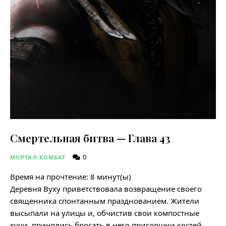
Смертельная битва — Глава 43
0
МОРТАЛ КОМБАТ
Время на прочтение:
8
минут(ы)
Деревня Вуху приветствовала возвращение своего
священника спонтанным празднованием. Жители
высыпали на улицы и, обчистив свои компостные
кучи, принялись бросать в него пригоршни костей