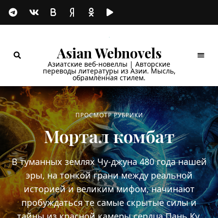
Asian Webnovels
Азиатские веб-новеллы | Авторские
переводы литературы из Азии. Мысль,
обрамлённая стилем.
ПРОСМОТР РУБРИКИ
Мортал комбат
В туманных землях Чу-джуна 480 года нашей
эры, на тонкой грани между реальной
историей и великим мифом, начинают
пробуждаться те самые скрытые силы и
тайны из красной камеры сердца Пань Ку,