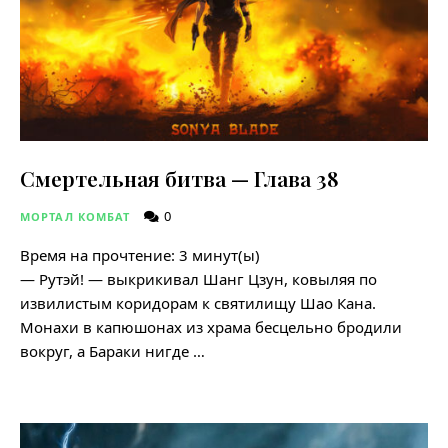
Смертельная битва — Глава 38
0
МОРТАЛ КОМБАТ
Время на прочтение:
3
минут(ы)
— Рутэй! — выкрикивал Шанг Цзун, ковыляя по
извилистым коридорам к святилищу Шао Кана.
Монахи в капюшонах из храма бесцельно бродили
вокруг, а Бараки нигде …