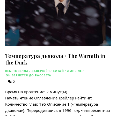
Температура дьявола / The Warmth in
the Dark
ВЕБ-НОВЕЛЛА
/
ЗАВЕРШЁН
/
КИТАЙ
/
ЛИНЬ ЛЕ
/
ОН ВЕРНЁТСЯ ДО РАССВЕТА
2
Время на прочтение:
2
минут(ы)
Начать чтение Оглавление Трейлер Рейтинг:
Количество глав: 195 Описание 1 («Температура
дьявола»): Переродившись в 1996 год, четырёхлетняя