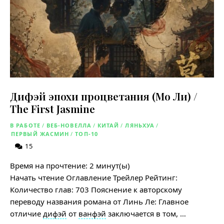
Дифэй эпохи процветания (Мо Ли) /
The First Jasmine
В РАБОТЕ
/
ВЕБ-НОВЕЛЛА
/
КИТАЙ
/
ЛЯНЬХУА
/
ПЕРВЫЙ ЖАСМИН
/
ТОП-10
15
Время на прочтение:
2
минут(ы)
Начать чтение Оглавление Трейлер Рейтинг:
Количество глав: 703 Пояснение к авторскому
переводу названия романа от Линь Ле: Главное
отличие
дифэй
от
ванфэй
заключается в том, …