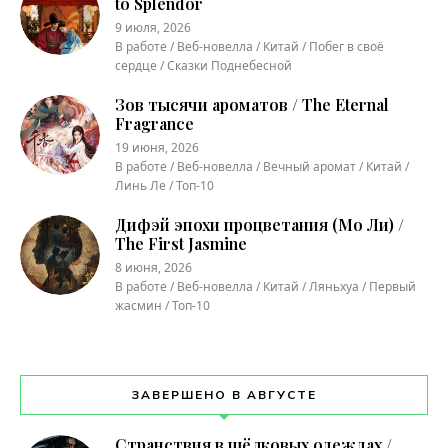
to Splendor
9 июля, 2026
В работе / Веб-новелла / Китай / Побег в своё
сердце / Сказки Поднебесной
Зов тысячи ароматов / The Eternal
Fragrance
19 июня, 2026
В работе / Веб-новелла / Вечный аромат / Китай /
Линь Ле / Топ-10
Дифэй эпохи процветания (Мо Ли) /
The First Jasmine
8 июня, 2026
В работе / Веб-новелла / Китай / Ляньхуа / Первый
жасмин / Топ-10
ЗАВЕРШЕНО В АВГУСТЕ
Странствия в шёлковых одеждах /