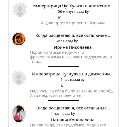
Императрица Чу: Хуачэн в движении…
56 минут назад by
K
А-Дзю просто прелесть! Язвочка
Когда расцветаю я, все остальные…
1 час назад by
Ирина Николаева
Порой китайские идиомы и
фразеологизмы вызывают недоумение, а
то и,…
Императрица Чу: Хуачэн в движении…
1 час назад by
K
Надеюсь, за обед было заплачено вперёд.
А то некрасиво получится,…
Когда расцветаю я, все остальные…
1 час назад by
Наталья Коновалова
Ну, так то да, это трудоёмко. Ладно кто