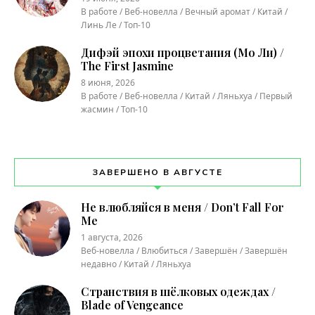
В работе / Веб-новелла / Вечный аромат / Китай /
Линь Ле / Топ-10
Дифэй эпохи процветания (Мо Ли) /
The First Jasmine
8 июня, 2026
В работе / Веб-новелла / Китай / Ляньхуа / Первый
жасмин / Топ-10
ЗАВЕРШЕНО В АВГУСТЕ
Не влюбляйся в меня / Don’t Fall For
Me
1 августа, 2026
Веб-новелла / Влюбиться / Завершён / Завершён
недавно / Китай / Ляньхуа
Странствия в шёлковых одеждах /
Blade of Vengeance