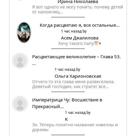
Ирина Николаева
Я вот одного не могу понять: почему детей
от наложниц…
Когда расцветаю я, все остальные…
1 час назад by
Aсем Джалилова
Хочу такого папу
♥️
Расцветающее великолепие – Глава 53.
…
1 час назад by
Ольга Харионовская
Отчего-то эта глава меня развеселила.
Девятый господин, как стратег все…
Императрица Чу: Восшествие в
Прекрасный…
1 час назад by
K
Эх. Теперь понятно название новеллы и
дорамы