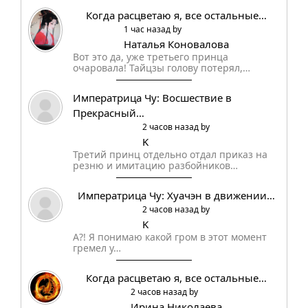
Когда расцветаю я, все остальные…
1 час назад by
Наталья Коновалова
Вот это да, уже третьего принца
очаровала! Тайцзы голову потерял,…
Императрица Чу: Восшествие в
Прекрасный…
2 часов назад by
K
Третий принц отдельно отдал приказ на
резню и имитацию разбойников…
Императрица Чу: Хуачэн в движении…
2 часов назад by
K
А?! Я понимаю какой гром в этот момент
гремел у…
Когда расцветаю я, все остальные…
2 часов назад by
Ирина Николаева