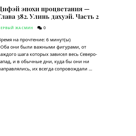
Дифэй эпохи процветания —
Глава 382. Улинь дахуэй. Часть 2
0
ПЕРВЫЙ ЖАСМИН
Время на прочтение:
6
минут(ы)
Оба они были важными фигурами, от
каждого шага которых зависел весь Северо-
запад, и в обычные дни, куда бы они ни
направлялись, их всегда сопровождали …