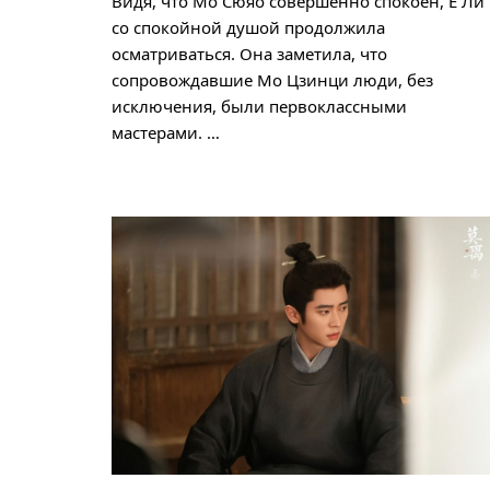
Видя, что Мо Сюяо совершенно спокоен, Е Ли
со спокойной душой продолжила
осматриваться. Она заметила, что
сопровождавшие Мо Цзинци люди, без
исключения, были первоклассными
мастерами. …