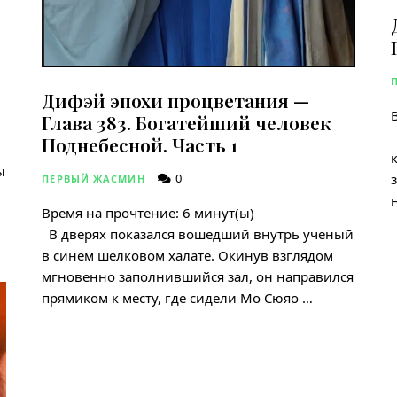
Дифэй эпохи процветания —
Глава 383. Богатейший человек
Поднебесной. Часть 1
ы
0
ПЕРВЫЙ ЖАСМИН
Время на прочтение:
6
минут(ы)
В дверях показался вошедший внутрь ученый
в синем шелковом халате. Окинув взглядом
мгновенно заполнившийся зал, он направился
прямиком к месту, где сидели Мо Сюяо …