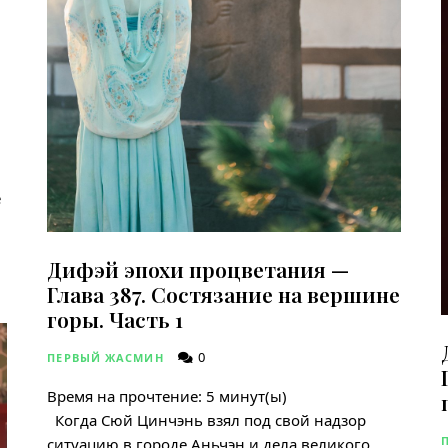
е
Дифэй эпохи процветания —
Глава 387. Состязание на вершине
горы. Часть 1
0
ПЕРВЫЙ ЖАСМИН
Время на прочтение:
5
минут(ы)
Когда Сюй Цинчэнь взял под свой надзор
ситуацию в городе Аньчэн и дела великого