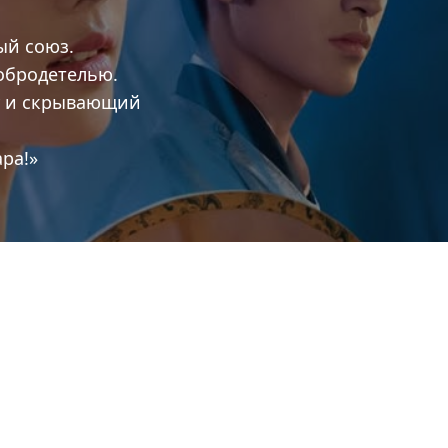
ый союз.
добродетелью.
у и скрывающий
ара!»