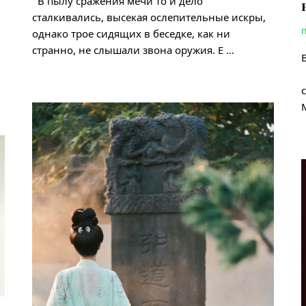
В пылу сражения мечи то и дело
сталкивались, высекая ослепительные искры,
однако трое сидящих в беседке, как ни
странно, не слышали звона оружия. Е …