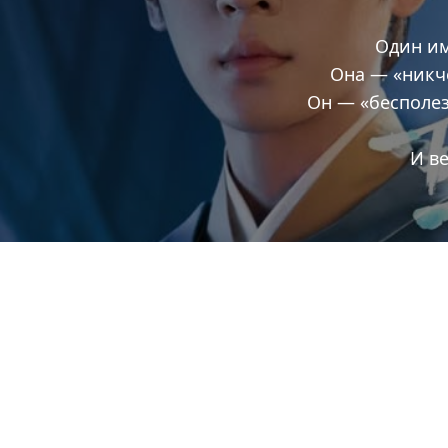
Один им
Она — «ник
Он — «бесполе
И ве