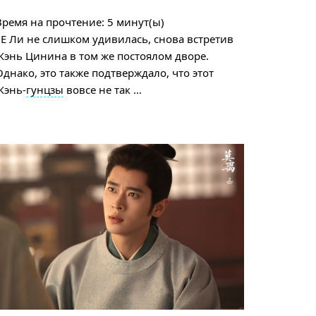
Время на прочтение:
5
минут(ы)
Е Ли не слишком удивилась, снова встретив
Жэнь Цинина в том же постоялом дворе.
Однако, это также подтверждало, что этот
Жэнь-
гунцзы
вовсе не так …