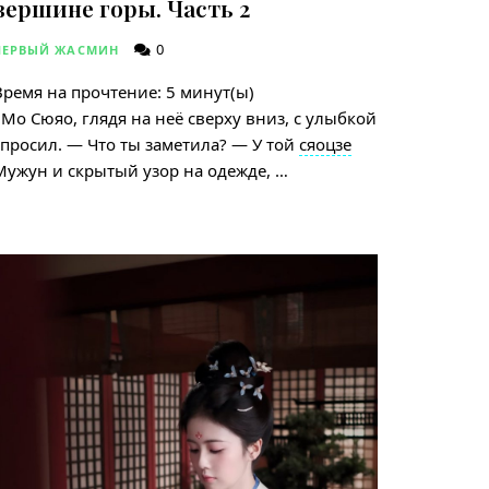
вершине горы. Часть 2
0
ПЕРВЫЙ ЖАСМИН
Время на прочтение:
5
минут(ы)
Мо Сюяо, глядя на неё сверху вниз, с улыбкой
спросил. — Что ты заметила? — У той
сяоцзе
Мужун и скрытый узор на одежде, …