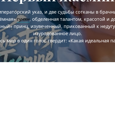
ператорский указ, и две судьбы сотканы в брачн
чёмная»
гунян
, обделенная талантом, красотой и 
зный» принц, изувеченный, прикованный к недуг
изуродованное лицо.
сь мир в один голос твердит: «Какая идеальная п