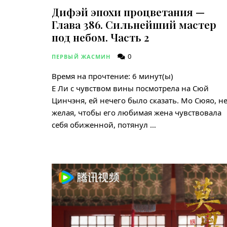
Дифэй эпохи процветания —
Глава 386. Сильнейший мастер
под небом. Часть 2
0
ПЕРВЫЙ ЖАСМИН
Время на прочтение:
6
минут(ы)
Е Ли с чувством вины посмотрела на Сюй
Цинчэня, ей нечего было сказать. Мо Сюяо, н
желая, чтобы его любимая жена чувствовала
себя обиженной, потянул …